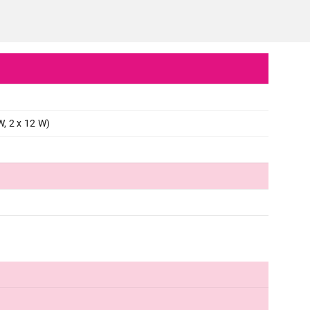
, 2 x 12 W)
ZVUČNICI
MICROLAB M-300BT drveni
Proizvod je dodat u korpu.
Ukupno u korpi:
0,00