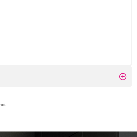
 kupovinu
vni.