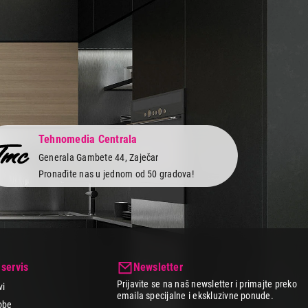
Tehnomedia Centrala
Generala Gambete 44, Zaječar
Pronađite nas u jednom od 50 gradova!
 servis
Newsletter
Prijavite se na naš newsletter i primajte preko
vi
emaila specijalne i ekskluzivne ponude.
obe