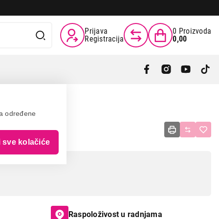
Prijava
0
Proizvoda
Registracija
0,00
va određene
BT drveni
i sve kolačiće
Raspoloživost u radnjama