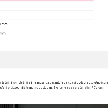
Nastavi kupovinu
Završi
30 mm
5 mm
 tačniji i kompletniji ali ne može da garantuje da su svi podaci apsolutno ispra
dređeni proizvod nije trenutno dostupan. Sve cene su sa uračunatim PDV-om.
aca po osnovu zakona o zaštiti potrošača