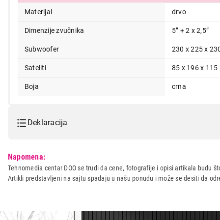
Materijal
drvo
Dimenzije zvučnika
5” + 2 x 2,5”
Subwoofer
230 x 225 x 2
Sateliti
85 x 196 x 11
Boja
crna
Deklaracija
Model:
MICROLAB M-300BT drveni
Napomena:
Naziv i vrsta robe:
ZVUCNIK
Tehnomedia centar DOO se trudi da cene, fotografije i opisi artikala budu što
Artikli predstavljeni na sajtu spadaju u našu ponudu i može se desiti da o
Uvoznik:
INFOGRAF-GOTI D.O.O.
Zemlja porekla:
Kina
Prava potrošača:
Zagarantovana sva prava kup