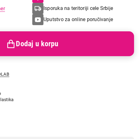
Isporuka na teritoriji cele Srbije
mer
Uputstvo za online poručivanje
Dodaj u korpu
OLAB
o
lastika