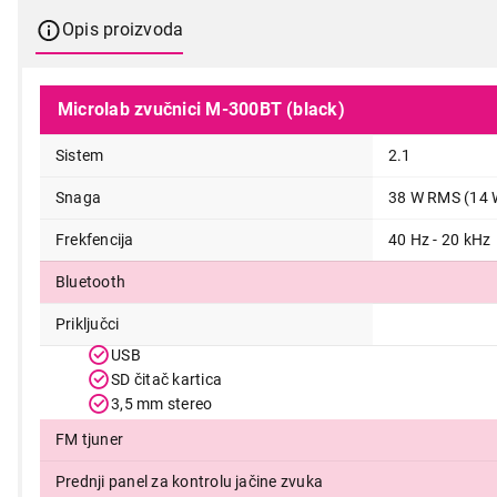
Opis proizvoda
Microlab zvučnici M-300BT (black)
Sistem
2.1
Snaga
38 W RMS (14 W
Frekfencija
40 Hz - 20 kHz
Bluetooth
Priključci
USB
8.499,00
SD čitač kartica
3,5 mm stereo
FM tjuner
Prednji panel za kontrolu jačine zvuka