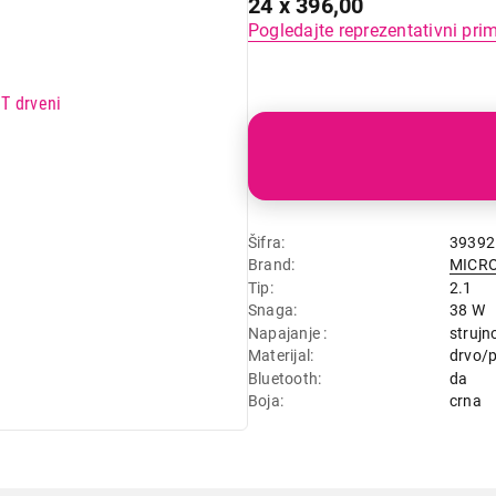
24 x 396,00
Pogledajte reprezentativni pri
Šifra
39392
Brand
MICR
Tip
2.1
Snaga
38 W
Napajanje
strujn
Materijal
drvo/p
Bluetooth
da
Boja
crna