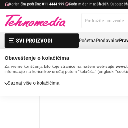
Korisnička podrška:
011 4444 999
Radnim danima:
8h-20h
, Subota:
9h
SVI PROIZVODI
Početna
Prodavnice
Prav
Obaveštenje o kolačićima
Tv, audio, video i foto
Zvučnici
Zvučnici za računar
Za vreme korišćenja bilo koje stranice na našem web-sajtu
www.t
informacije na korisnikov uređaj putem "kolačića" (engleski "cooki
Bela tehnika
Saznaj više o kolačićima
TV, audio, video i foto
IT & Gaming
Mobilni telefoni i tableti
Mali kućni aparati