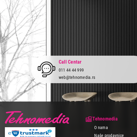
Call Centar
011 44 44 999
web@tehnomedia.rs
Tehnomedia
O nama
Naše prodavnice