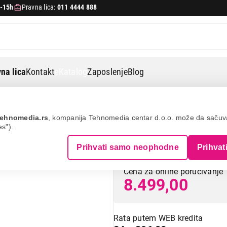
-15h
Pravna lica:
011 4444 888
na lica
Kontakt
eKatalog
Zaposlenje
Blog
Microlab m-300bt drveni
ehnomedia.rs
, kompanija Tehnomedia centar d.o.o. može da saču
es").
MICROLAB M-300
Prihvati samo neophodne
Prihvat
Cena za online poručivanje
8.499,00
Rata putem WEB kredita