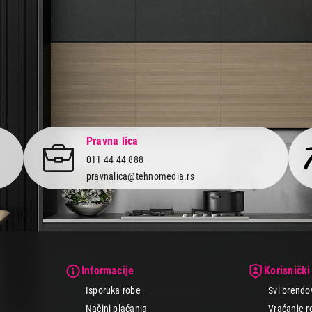
Pravna lica
011 44 44 888
pravnalica@tehnomedia.rs
Informacije
Korisnički
Isporuka robe
Svi brendo
Načini plaćanja
Vraćanje r