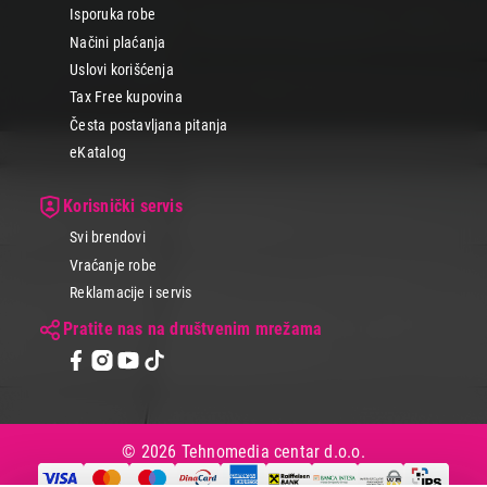
Isporuka robe
Načini plaćanja
Uslovi korišćenja
Tax Free kupovina
Česta postavljana pitanja
eKatalog
Korisnički servis
Svi brendovi
Vraćanje robe
Reklamacije i servis
Pratite nas na društvenim mrežama
© 2026 Tehnomedia centar d.o.o.