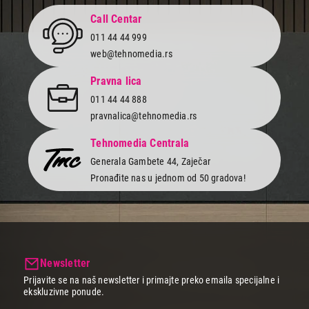
Završi kupovinu
Call Centar
011 44 44 999
web@tehnomedia.rs
Pravna lica
011 44 44 888
pravnalica@tehnomedia.rs
Tehnomedia Centrala
Generala Gambete 44, Zaječar
Pronađite nas u jednom od 50 gradova!
Newsletter
Prijavite se na naš newsletter i primajte preko emaila specijalne i
ekskluzivne ponude.