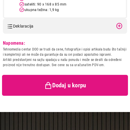
sateliti: 90 x 168 x 85 mm
ukupna težina: 1,9 kg
Deklaracija
Model:
MICROLAB M-100 aktivni
Napomena:
Naziv i vrsta robe:
ZVUCNIK
Tehnomedia centar DOO se trudi da cene, fotografije i opisi artikala budu što tačniji
Uvoznik:
GEMBIRD DOO
i kompletniji ali ne može da garantuje da su svi podaci apsolutno ispravni.
Artikli predstavljeni na sajtu spadaju u našu ponudu i može se desiti da određeni
3.899,00
Zemlja porekla:
Kina
proizvod nije trenutno dostupan. Sve cene su sa uračunatim PDV-om.
ZVUČNICI
Prava potrošača:
Zagarantovana sva prava
MICROLAB M-100 aktivni
kupaca po osnovu zakona o
Proizvod je dodat u korpu.
zaštiti potrošača
Dodaj u korpu
Ukupno u korpi:
0,00
Nastavi kupovinu