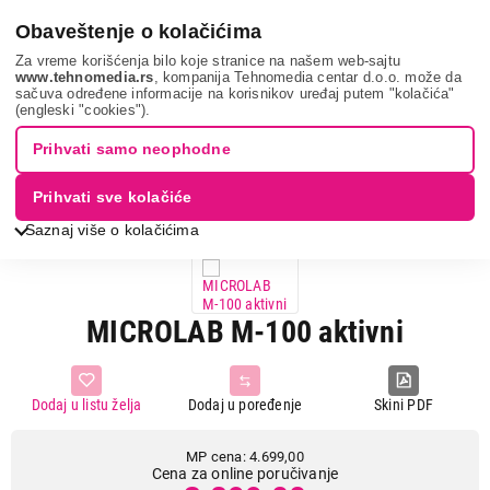
0
Obaveštenje o kolačićima
Za vreme korišćenja bilo koje stranice na našem web-sajtu
www.tehnomedia.rs
, kompanija Tehnomedia centar d.o.o. može da
sačuva određene informacije na korisnikov uređaj putem "kolačića"
Tv, audio, video i foto
Zvučnici
Zvučnici za računar
(engleski "cookies").
Microlab m-100 ...
Prihvati samo neophodne
17%
UŠTEDA.
Prihvati sve kolačiće
Saznaj više o kolačićima
MICROLAB M-100 aktivni
Dodaj u listu želja
Dodaj u poređenje
Skini PDF
MP cena: 4.699,00
Cena za online poručivanje