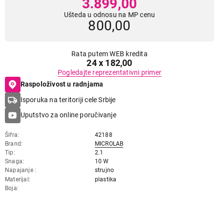
3.899,00
Ušteda u odnosu na MP cenu
800,00
Rata putem WEB kredita
24 x 182,00
Pogledajte reprezentativni primer
Raspoloživost u radnjama
Isporuka na teritoriji cele Srbije
Uputstvo za online poručivanje
Šifra
42188
Brand
MICROLAB
Tip
2.1
Snaga
10 W
Napajanje
strujno
Materijal
plastika
Boja