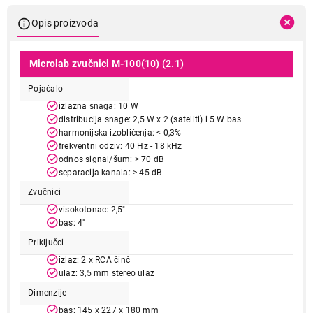
Opis proizvoda
Microlab zvučnici M-100(10) (2.1)
Pojačalo
izlazna snaga: 10 W
distribucija snage: 2,5 W x 2 (sateliti) i 5 W bas
harmonijska izobličenja: < 0,3%
frekventni odziv: 40 Hz - 18 kHz
odnos signal/šum: > 70 dB
separacija kanala: > 45 dB
Zvučnici
visokotonac: 2,5"
bas: 4"
Priključci
izlaz: 2 x RCA činč
ulaz: 3,5 mm stereo ulaz
Dimenzije
bas: 145 x 227 x 180 mm