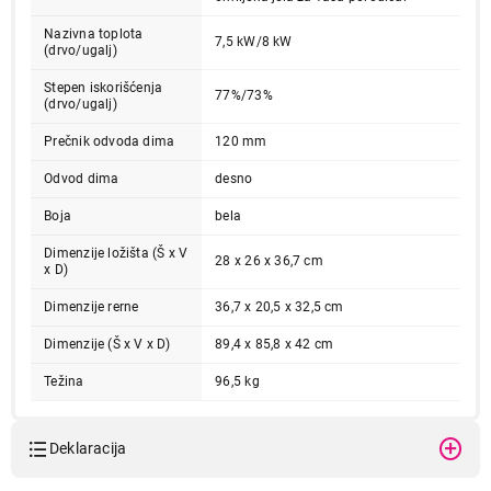
Nazivna toplota
7,5 kW/8 kW
(drvo/ugalj)
Stepen iskorišćenja
77%/73%
(drvo/ugalj)
Prečnik odvoda dima
120 mm
Odvod dima
desno
Boja
bela
Dimenzije ložišta (Š x V
28 x 26 x 36,7 cm
x D)
Dimenzije rerne
36,7 x 20,5 x 32,5 cm
Dimenzije (Š x V x D)
89,4 x 85,8 x 42 cm
Težina
96,5 kg
Deklaracija