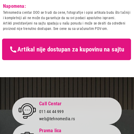
Model:
MBS TREND T DESNI BELI
Napomena:
Naziv i vrsta robe:
SPORET I PEC NA DRVA I
Tehnomedia centar DOO se trudi da cene, fotografije i opisi artikala budu što tačniji
PELET
i kompletniji ali ne može da garantuje da su svi podaci apsolutno ispravni.
Uvoznik:
Artikli predstavljeni na sajtu spadaju u našu ponudu i može se desiti da određeni
52.999,00
proizvod nije trenutno dostupan. Sve cene su sa uračunatim PDV-om.
Zemlja porekla:
ŠPORETI I PEĆI NA DRVA I PELET
MBS TREND T DESNI BELI
Prava potrošača:
Zagarantovana sva prava
Proizvod je dodat u korpu.
kupaca po osnovu zakona o
zaštiti potrošača
Artikal nije dostupan za kupovinu na sajtu
Ukupno u korpi:
0,00
Nastavi kupovinu
Završi kupovinu
Call Centar
011 44 44 999
web@tehnomedia.rs
Pravna lica