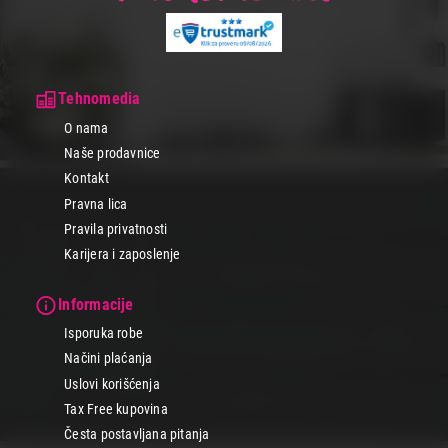
Tehnomedia
O nama
Naše prodavnice
Kontakt
Pravna lica
Pravila privatnosti
Karijera i zaposlenje
Informacije
Isporuka robe
Načini plaćanja
Uslovi korišćenja
Tax Free kupovina
Česta postavljana pitanja