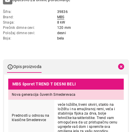
Šifra
39836
Brand
MBS
Snaga
8 kW
Prečnik dimne cevi
120 mm
Položaj dimne cevi
desni
Boja
bela
Opis proizvoda
MBS šporet TREND T DESNI BELI
Nova generacija čuvenih Smederevaca
veće ložište, liveni okviri, staklo na
ložištu i na emajliranoj rerni, veća i
stabilnija fijoka za drva, bolje
Prednosti u odnosu na
tehničke karakteristike. Trend vam
klasične Smederevce
omogućava da uz pristupačnu cenu
ugrejete vaš dom i spremite sva
omiljena jela za vašu porodicu.