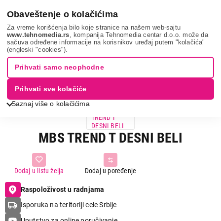
0
Obaveštenje o kolačićima
Za vreme korišćenja bilo koje stranice na našem web-sajtu
www.tehnomedia.rs
, kompanija Tehnomedia centar d.o.o. može da
sačuva određene informacije na korisnikov uređaj putem "kolačića"
Mbs trend t des...
(engleski "cookies").
Prihvati samo neophodne
Prihvati sve kolačiće
Saznaj više o kolačićima
MBS TREND T DESNI BELI
Dodaj u listu želja
Dodaj u poređenje
Raspoloživost u radnjama
Isporuka na teritoriji cele Srbije
Uputstvo za online poručivanje