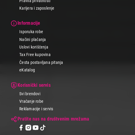
Pravila privatnosti
Karijera i zaposlenje
Informacije
Isporuka robe
Načini plaćanja
Uslovi korišćenja
Tax Free kupovina
Česta postavljana pitanja
eKatalog
Korisnički servis
Svi brendovi
Vraćanje robe
Reklamacije i servis
Pratite nas na društvenim mrežama