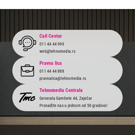
Završi kupovinu
Call Centar
011 44 44 999
web@tehnomedia.rs
Pravna lica
011 44 44 888
pravnalica@tehnomedia.rs
Tehnomedia Centrala
Generala Gambete 44, Zaječar
Pronađite nas u jednom od 50 gradova!