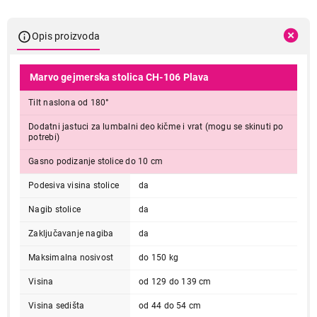
Opis proizvoda
Marvo gejmerska stolica CH-106 Plava
Tilt naslona od 180°
Dodatni jastuci za lumbalni deo kičme i vrat (mogu se skinuti po
potrebi)
Gasno podizanje stolice do 10 cm
Podesiva visina stolice
da
Nagib stolice
da
Zaključavanje nagiba
da
Maksimalna nosivost
do 150 kg
Visina
od 129 do 139 cm
Visina sedišta
od 44 do 54 cm