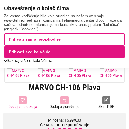
0
Obaveštenje o kolačićima
Za vreme korišćenja bilo koje stranice na našem web-sajtu
www.tehnomedia.rs
, kompanija Tehnomedia centar d.o.o. može da
sačuva određene informacije na korisnikov uređaj putem "kolačića"
It & gaming
Oprema za igranje
Gaming stolice
Marvo ch-
(engleski "cookies").
106 pl...
Prihvati samo neophodne
12%
UŠTEDA.
Prihvati sve kolačiće
Saznaj više o kolačićima
MARVO CH-106 Plava
Dodaj u listu želja
Dodaj u poređenje
Skini PDF
MP cena: 16.999,00
Cena za online poručivanje