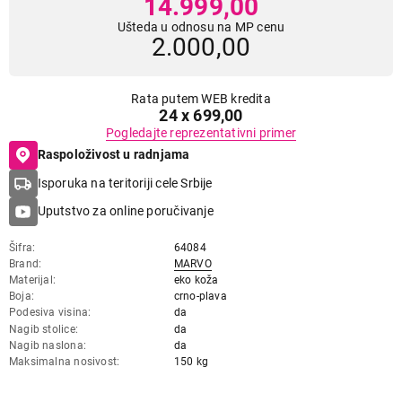
14.999,00
Ušteda u odnosu na MP cenu
2.000,00
Rata putem WEB kredita
24 x 699,00
Pogledajte reprezentativni primer
Raspoloživost u radnjama
Isporuka na teritoriji cele Srbije
Uputstvo za online poručivanje
Šifra
64084
Brand
MARVO
Materijal
eko koža
Boja
crno-plava
Podesiva visina
da
Nagib stolice
da
Nagib naslona
da
Maksimalna nosivost
150 kg