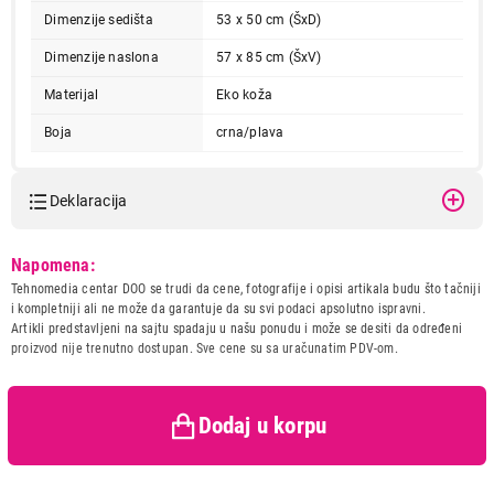
Dimenzije sedišta
53 x 50 cm (ŠxD)
Dimenzije naslona
57 x 85 cm (ŠxV)
Materijal
Eko koža
Boja
crna/plava
Deklaracija
14.999,00
Model:
MARVO CH-106 Plava
OPREMA ZA IGRANJE
Napomena:
MARVO CH-106 Plava
Naziv i vrsta robe:
OPREMA ZA IGRANJE
Tehnomedia centar DOO se trudi da cene, fotografije i opisi artikala budu što tačniji
Proizvod je dodat u korpu.
Uvoznik:
Gama group d.o.o.
i kompletniji ali ne može da garantuje da su svi podaci apsolutno ispravni.
Artikli predstavljeni na sajtu spadaju u našu ponudu i može se desiti da određeni
Zemlja porekla:
Kina
proizvod nije trenutno dostupan. Sve cene su sa uračunatim PDV-om.
Prava potrošača:
Zagarantovana sva prava
Ukupno u korpi:
0,00
kupaca po osnovu zakona o
zaštiti potrošača
Dodaj u korpu
Nastavi kupovinu