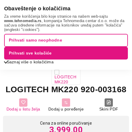
0
Obaveštenje o kolačićima
Za vreme korišćenja bilo koje stranice na našem web-sajtu
www.tehnomedia.rs
, kompanija Tehnomedia centar d.o.o. može da
sačuva određene informacije na korisnikov uređaj putem "kolačića"
It & gaming
Periferije
Tastature
Logitech mk220
(engleski "cookies").
...
Prihvati samo neophodne
Prihvati sve kolačiće
Saznaj više o kolačićima
LOGITECH MK220 920-003168
Dodaj u listu želja
Dodaj u poređenje
Skini PDF
Cena za online poručivanje
3.999,00