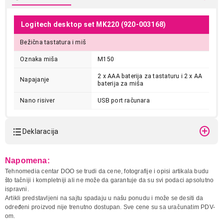
Logitech desktop set MK220 (920-003168)
Bežična tastatura i miš
Oznaka miša
M150
2 x AAA baterija za tastaturu i 2 x AA
Napajanje
baterija za miša
Nano risiver
USB port računara
Deklaracija
Model:
LOGITECH MK220 920-
Napomena:
003168
Tehnomedia centar DOO se trudi da cene, fotografije i opisi artikala budu
Naziv i vrsta robe:
TASTATURA
što tačniji i kompletniji ali ne može da garantuje da su svi podaci apsolutno
Uvoznik:
ASBIS DOO / PC CENTAR
ispravni.
DOO
Artikli predstavljeni na sajtu spadaju u našu ponudu i može se desiti da
određeni proizvod nije trenutno dostupan. Sve cene su sa uračunatim PDV-
Zemlja porekla:
Kina
om.
Prava potrošača:
Zagarantovana sva prava