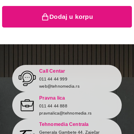
kupaca po osnovu zakona o
zaštiti potrošača
Dodaj u korpu
3.999,00
TASTATURE
LOGITECH MK220 920-003168
Proizvod je dodat u korpu.
Call Centar
Ukupno u korpi:
0,00
011 44 44 999
web@tehnomedia.rs
Nastavi kupovinu
Pravna lica
011 44 44 888
pravnalica@tehnomedia.rs
Završi kupovinu
Tehnomedia Centrala
Generala Gambete 44, Zaječar