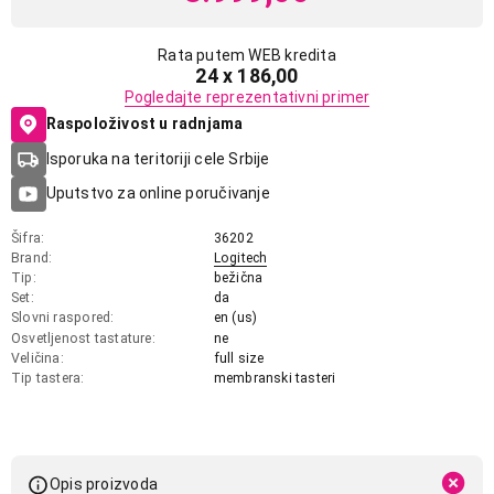
Rata putem WEB kredita
24 x 186,00
Pogledajte reprezentativni primer
Raspoloživost u radnjama
Isporuka na teritoriji cele Srbije
Uputstvo za online poručivanje
Šifra
36202
Brand
Logitech
Tip
bežična
Set
da
Slovni raspored
en (us)
Osvetljenost tastature
ne
Veličina
full size
Tip tastera
membranski tasteri
Opis proizvoda