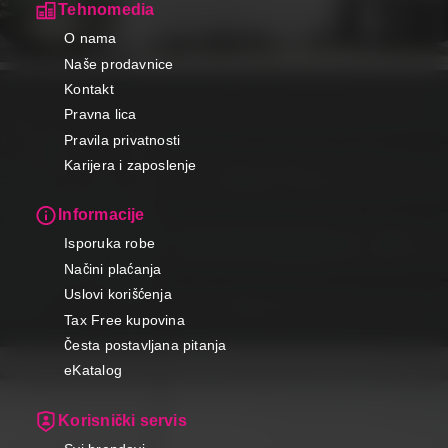
Tehnomedia
O nama
Naše prodavnice
Kontakt
Pravna lica
Pravila privatnosti
Karijera i zaposlenje
Informacije
Isporuka robe
Načini plaćanja
Uslovi korišćenja
Tax Free kupovina
Česta postavljana pitanja
eKatalog
Korisnički servis