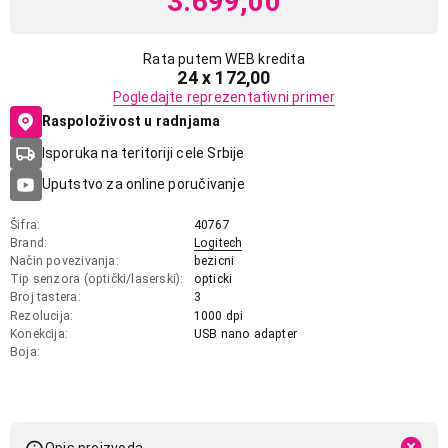
3.699,00
Rata putem WEB kredita
24 x 172,00
Pogledajte reprezentativni primer
Raspoloživost u radnjama
Isporuka na teritoriji cele Srbije
Uputstvo za online poručivanje
Šifra
40767
Brand
Logitech
Način povezivanja
bezicni
Tip senzora (optički/laserski)
opticki
Broj tastera
3
Rezolucija
1000 dpi
Konekcija
USB nano adapter
Boja
Opis proizvoda