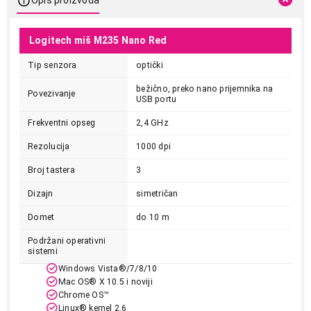
Logitech miš M235 Nano Red
Tip senzora
optički
bežično, preko nano prijemnika na
Povezivanje
USB portu
Frekventni opseg
2,4 GHz
Rezolucija
1000 dpi
Broj tastera
3
Dizajn
simetričan
Domet
do 10 m
Podržani operativni
sistemi
Windows Vista®/7/8/10
Mac OS® X 10.5 i noviji
Chrome OS™
Linux® kernel 2.6