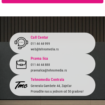
Call Centar
011 44 44 999
web@tehnomedia.rs
Pravna lica
011 44 44 888
pravnalica@tehnomedia.rs
Tehnomedia Centrala
Generala Gambete 44, Zaječar
Pronađite nas u jednom od 50 gradova!