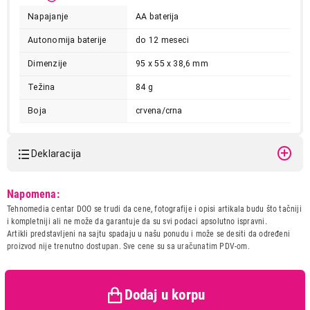
Napajanje
AA baterija
Autonomija baterije
do 12 meseci
Dimenzije
95 x 55 x 38,6 mm
Težina
84 g
Boja
crvena/crna
3.699,00
MISEVI
Deklaracija
LOGITECH M235 NANO RED 910-002496
Proizvod je dodat u korpu.
Model:
LOGITECH M235 NANO RED
Napomena:
910-002496
Tehnomedia centar DOO se trudi da cene, fotografije i opisi artikala budu što tačniji
Ukupno u korpi:
0,00
Naziv i vrsta robe:
MIS
i kompletniji ali ne može da garantuje da su svi podaci apsolutno ispravni.
Uvoznik:
ASBIS DOO / PC CENTAR
Artikli predstavljeni na sajtu spadaju u našu ponudu i može se desiti da određeni
DOO
proizvod nije trenutno dostupan. Sve cene su sa uračunatim PDV-om.
Nastavi kupovinu
Zemlja porekla:
Kina
Prava potrošača:
Zagarantovana sva prava
kupaca po osnovu zakona o
Dodaj u korpu
zaštiti potrošača
Završi kupovinu