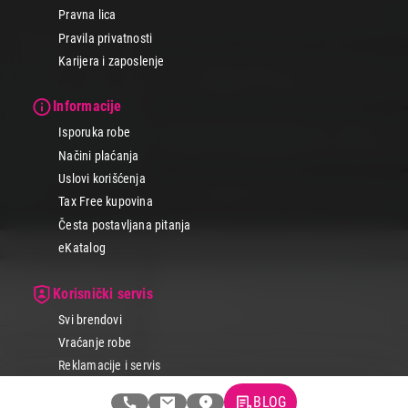
Pravna lica
Pravila privatnosti
Karijera i zaposlenje
Informacije
Isporuka robe
Načini plaćanja
Uslovi korišćenja
Tax Free kupovina
Česta postavljana pitanja
eKatalog
Korisnički servis
Svi brendovi
Vraćanje robe
Reklamacije i servis
Pratite nas na društvenim mrežama
BLOG