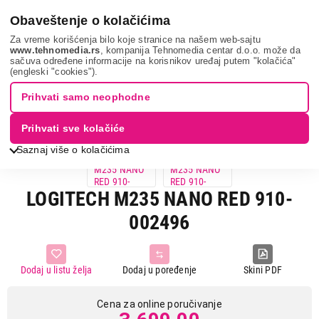
0
Obaveštenje o kolačićima
Za vreme korišćenja bilo koje stranice na našem web-sajtu
www.tehnomedia.rs
, kompanija Tehnomedia centar d.o.o. može da
sačuva određene informacije na korisnikov uređaj putem "kolačića"
It & gaming
Periferije
Miševi
Logitech m235 n...
(engleski "cookies").
Prihvati samo neophodne
Prihvati sve kolačiće
Saznaj više o kolačićima
LOGITECH M235 NANO RED 910-
002496
Dodaj u listu želja
Dodaj u poređenje
Skini PDF
Cena za online poručivanje