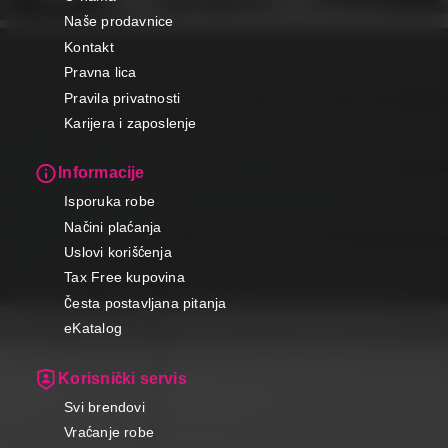
Naše prodavnice
Kontakt
Pravna lica
Pravila privatnosti
Karijera i zaposlenje
Informacije
Isporuka robe
Načini plaćanja
Uslovi korišćenja
Tax Free kupovina
Česta postavljana pitanja
eKatalog
Korisnički servis
Svi brendovi
Vraćanje robe