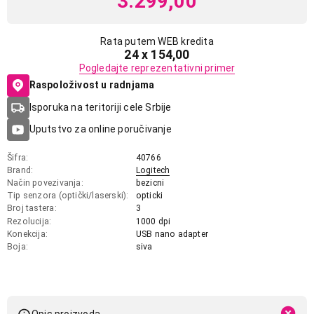
3.299,00
Rata putem WEB kredita
24 x 154,00
Pogledajte reprezentativni primer
Raspoloživost u radnjama
Isporuka na teritoriji cele Srbije
Uputstvo za online poručivanje
Šifra
40766
Brand
Logitech
Način povezivanja
bezicni
Tip senzora (optički/laserski)
opticki
Broj tastera
3
Rezolucija
1000 dpi
Konekcija
USB nano adapter
Boja
siva
Opis proizvoda