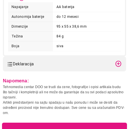
Napajanje
AA baterija
Autonomija baterije
do 12 meseci
Dimenzije
95 x 55 x 38,6 mm
Težina
84 g
Boja
siva
3.299,00
Deklaracija
MISEVI
LOGITECH M235 COLT MATTE 910-
002201
Model:
LOGITECH M235 COLT
Napomena:
MATTE 910-002201
Proizvod je dodat u korpu.
Tehnomedia centar DOO se trudi da cene, fotografije i opisi artikala budu
Naziv i vrsta robe:
MIS
što tačniji i kompletniji ali ne može da garantuje da su svi podaci apsolutno
Uvoznik:
ASBIS DOO / PC CENTAR
ispravni.
Ukupno u korpi:
0,00
DOO
Artikli predstavljeni na sajtu spadaju u našu ponudu i može se desiti da
određeni proizvod nije trenutno dostupan. Sve cene su sa uračunatim PDV-
Zemlja porekla:
Kina
om.
Prava potrošača:
Zagarantovana sva prava
Nastavi kupovinu
kupaca po osnovu zakona o
zaštiti potrošača