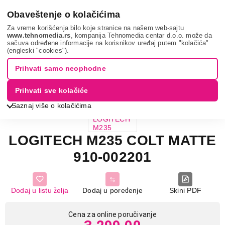
0
Obaveštenje o kolačićima
Za vreme korišćenja bilo koje stranice na našem web-sajtu
www.tehnomedia.rs
, kompanija Tehnomedia centar d.o.o. može da
sačuva određene informacije na korisnikov uređaj putem "kolačića"
It & gaming
Periferije
Miševi
Logitech m235 c...
(engleski "cookies").
Prihvati samo neophodne
3D VIEW
ZATVORI
Prihvati sve kolačiće
Saznaj više o kolačićima
LOGITECH M235 COLT MATTE
910-002201
Dodaj u listu želja
Dodaj u poređenje
Skini PDF
Cena za online poručivanje