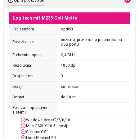
Logitech miš M235 Colt Matte
Tip senzora
optički
bežično, preko nano prijemnika na
Povezivanje
USB portu
Frekventni opseg
2,4 GHz
Rezolucija
1000 dpi
Broj tastera
3
Dizajn
simetričan
Domet
do 10 m
Podržani operativni
sistemi
Windows Vista®/7/8/10
Mac OS® X 10.5 i noviji
Chrome OS™
Linux® kernel 2.6