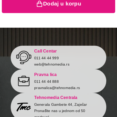
Dodaj u korpu
Završi kupovinu
Call Centar
011 44 44 999
web@tehnomedia.rs
Pravna lica
011 44 44 888
pravnalica@tehnomedia.rs
Tehnomedia Centrala
Generala Gambete 44, Zaječar
Pronađite nas u jednom od 50
gradova!