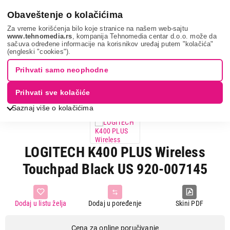
0
Obaveštenje o kolačićima
Za vreme korišćenja bilo koje stranice na našem web-sajtu
www.tehnomedia.rs
, kompanija Tehnomedia centar d.o.o. može da
sačuva određene informacije na korisnikov uređaj putem "kolačića"
It & gaming
Periferije
Tastature
Logitech k400 p...
(engleski "cookies").
Prihvati samo neophodne
3D VIEW
ZATVORI
Prihvati sve kolačiće
Saznaj više o kolačićima
LOGITECH K400 PLUS Wireless
Touchpad Black US 920-007145
Dodaj u listu želja
Dodaj u poređenje
Skini PDF
Cena za online poručivanje