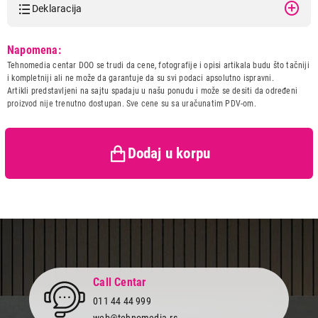
Deklaracija
Model:
LOGITECH K400 PLUS
Napomena:
Wireless Touchpad Black US
Tehnomedia centar DOO se trudi da cene, fotografije i opisi artikala budu što tačniji
920-007145
i kompletniji ali ne može da garantuje da su svi podaci apsolutno ispravni.
Naziv i vrsta robe:
TASTATURA
Artikli predstavljeni na sajtu spadaju u našu ponudu i može se desiti da određeni
Uvoznik:
PC CENTAR
proizvod nije trenutno dostupan. Sve cene su sa uračunatim PDV-om.
Zemlja porekla:
Kina
4.999,00
Prava potrošača:
Zagarantovana sva prava
TASTATURE
kupaca po osnovu zakona o
Dodaj u korpu
LOGITECH K400 PLUS Wireless Touchpad
zaštiti potrošača
Black US 920-007145
Proizvod je dodat u korpu.
Ukupno u korpi:
0,00
Nastavi kupovinu
Call Centar
011 44 44 999
web@tehnomedia.rs