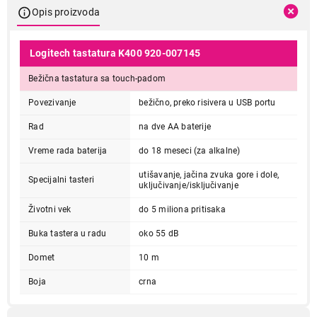
Opis proizvoda
Logitech tastatura K400 920-007145
Bežična tastatura sa touch-padom
Povezivanje
bežično, preko risivera u USB portu
Rad
na dve AA baterije
Vreme rada baterija
do 18 meseci (za alkalne)
utišavanje, jačina zvuka gore i dole,
Specijalni tasteri
uključivanje/isključivanje
Životni vek
do 5 miliona pritisaka
Buka tastera u radu
oko 55 dB
Domet
10 m
Boja
crna