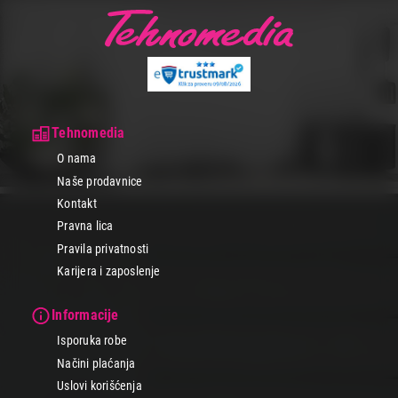
Tehnomedia
O nama
Naše prodavnice
Kontakt
Pravna lica
Pravila privatnosti
Karijera i zaposlenje
Informacije
Isporuka robe
Načini plaćanja
Uslovi korišćenja