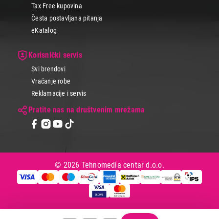
Tax Free kupovina
Česta postavljana pitanja
eKatalog
Korisnički servis
Svi brendovi
Vraćanje robe
Reklamacije i servis
Pratite nas na društvenim mrežama
© 2026 Tehnomedia centar d.o.o.