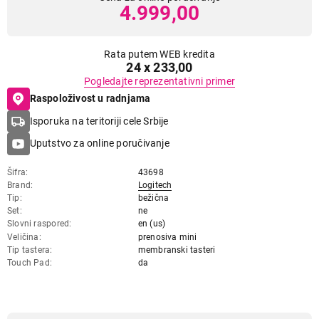
4.999,00
Rata putem WEB kredita
24 x 233,00
Pogledajte reprezentativni primer
Raspoloživost u radnjama
Isporuka na teritoriji cele Srbije
Uputstvo za online poručivanje
Šifra
43698
Brand
Logitech
Tip
bežična
Set
ne
Slovni raspored
en (us)
Veličina
prenosiva mini
Tip tastera
membranski tasteri
Touch Pad
da