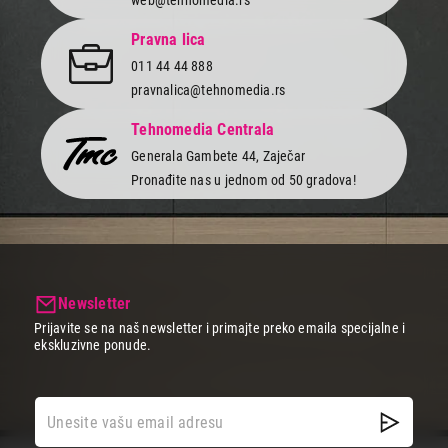
Završi kupovinu
Pravna lica
011 44 44 888
pravnalica@tehnomedia.rs
Tehnomedia Centrala
Generala Gambete 44, Zaječar
Pronađite nas u jednom od 50 gradova!
Newsletter
Prijavite se na naš newsletter i primajte preko emaila specijalne i
ekskluzivne ponude.