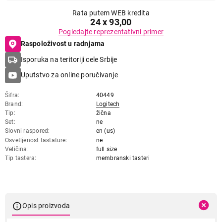
Rata putem WEB kredita
24 x 93,00
Pogledajte reprezentativni primer
Raspoloživost u radnjama
Isporuka na teritoriji cele Srbije
Uputstvo za online poručivanje
Šifra
40449
Brand
Logitech
Tip
žična
Set
ne
Slovni raspored
en (us)
Osvetljenost tastature
ne
Veličina
full size
Tip tastera
membranski tasteri
Opis proizvoda