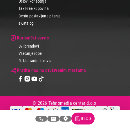
Uslovi korišćenja
Tax Free kupovina
Česta postavljana pitanja
eKatalog
Korisnički servis
Svi brendovi
Vraćanje robe
Reklamacije i servis
Pratite nas na društvenim mrežama
© 2026 Tehnomedia centar d.o.o.
BLOG