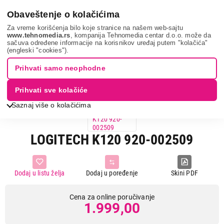
0
Obaveštenje o kolačićima
Za vreme korišćenja bilo koje stranice na našem web-sajtu
www.tehnomedia.rs
, kompanija Tehnomedia centar d.o.o. može da
sačuva određene informacije na korisnikov uređaj putem "kolačića"
It & gaming
Periferije
Tastature
Logitech k120 9...
(engleski "cookies").
Prihvati samo neophodne
Prihvati sve kolačiće
Saznaj više o kolačićima
LOGITECH K120 920-002509
Dodaj u listu želja
Dodaj u poređenje
Skini PDF
Cena za online poručivanje
1.999,00