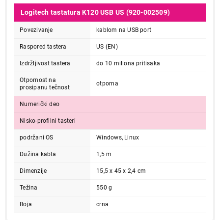
Logitech tastatura K120 USB US (920-002509)
Povezivanje
kablom na USB port
Raspored tastera
US (EN)
Izdržljivost tastera
do 10 miliona pritisaka
Otpornost na
otporna
prosipanu tečnost
Numerički deo
Nisko-profilni tasteri
podržani OS
Windows, Linux
Dužina kabla
1,5 m
Dimenzije
15,5 x 45 x 2,4 cm
Težina
550 g
Boja
crna