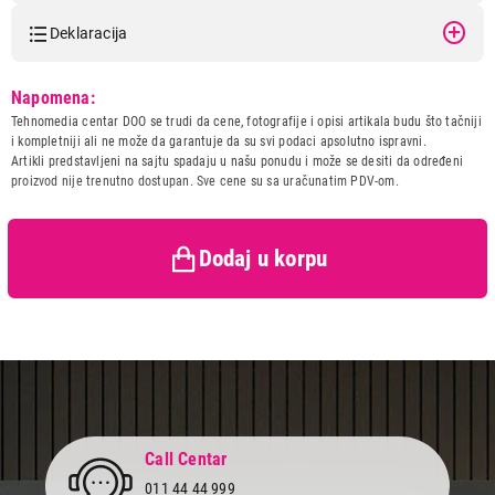
Deklaracija
Model:
LOGITECH K120 920-002509
Napomena:
Naziv i vrsta robe:
TASTATURA
Tehnomedia centar DOO se trudi da cene, fotografije i opisi artikala budu što tačniji
Uvoznik:
ASBIS DOO / PC CENTAR
i kompletniji ali ne može da garantuje da su svi podaci apsolutno ispravni.
DOO
Artikli predstavljeni na sajtu spadaju u našu ponudu i može se desiti da određeni
proizvod nije trenutno dostupan. Sve cene su sa uračunatim PDV-om.
Zemlja porekla:
Kina
1.999,00
Prava potrošača:
Zagarantovana sva prava
TASTATURE
LOGITECH K120 920-002509
kupaca po osnovu zakona o
zaštiti potrošača
Dodaj u korpu
Proizvod je dodat u korpu.
Ukupno u korpi:
0,00
Nastavi kupovinu
Call Centar
Završi kupovinu
011 44 44 999