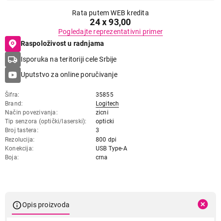
Rata putem WEB kredita
24 x 93,00
Pogledajte reprezentativni primer
Raspoloživost u radnjama
Isporuka na teritoriji cele Srbije
Uputstvo za online poručivanje
Šifra
35855
Brand
Logitech
Način povezivanja
zicni
Tip senzora (optički/laserski)
opticki
Broj tastera
3
Rezolucija
800 dpi
Konekcija
USB Type-A
Boja
crna
Opis proizvoda