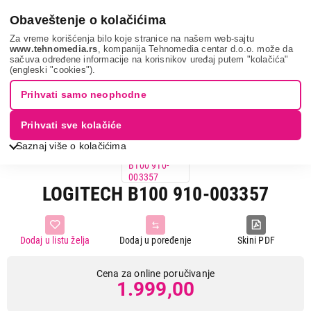
0
Obaveštenje o kolačićima
Za vreme korišćenja bilo koje stranice na našem web-sajtu
www.tehnomedia.rs
, kompanija Tehnomedia centar d.o.o. može da
sačuva određene informacije na korisnikov uređaj putem "kolačića"
It & gaming
Periferije
Miševi
Logitech b100 9...
(engleski "cookies").
Prihvati samo neophodne
3D VIEW
ZATVORI
Prihvati sve kolačiće
Saznaj više o kolačićima
LOGITECH B100 910-003357
Dodaj u listu želja
Dodaj u poređenje
Skini PDF
Cena za online poručivanje
1.999,00