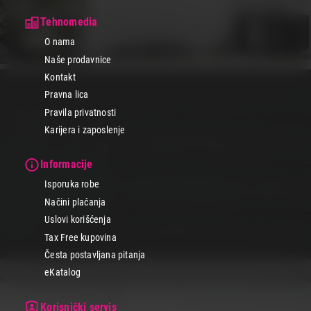
Tehnomedia
O nama
Naše prodavnice
Kontakt
Pravna lica
Pravila privatnosti
Karijera i zaposlenje
Informacije
Isporuka robe
Načini plaćanja
Uslovi korišćenja
Tax Free kupovina
Česta postavljana pitanja
eKatalog
Korisnički servis