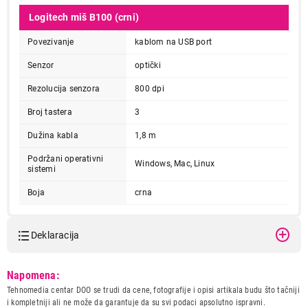
Logitech miš B100 (crni)
Povezivanje
kablom na USB port
Senzor
optički
Rezolucija senzora
800 dpi
Broj tastera
3
Dužina kabla
1,8 m
Podržani operativni
Windows, Mac, Linux
sistemi
Boja
crna
Deklaracija
Model:
LOGITECH B100 910-003357
Napomena:
Naziv i vrsta robe:
MIS
Tehnomedia centar DOO se trudi da cene, fotografije i opisi artikala budu što tačniji
Uvoznik:
ASBIS d.o.o.
i kompletniji ali ne može da garantuje da su svi podaci apsolutno ispravni.