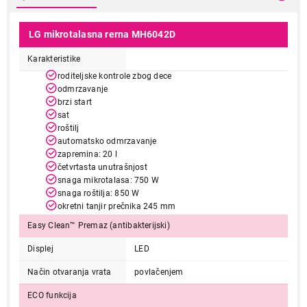
LG mikrotalasna rerna MH6042D
Karakteristike
roditeljske kontrole zbog dece
odmrzavanje
brzi start
sat
roštilj
automatsko odmrzavanje
zapremina: 20 l
četvrtasta unutrašnjost
snaga mikrotalasa: 750 W
snaga roštilja: 850 W
okretni tanjir prečnika 245 mm
Easy Clean™ Premaz (antibakterijski)
Displej
LED
Način otvaranja vrata
povlačenjem
ECO funkcija