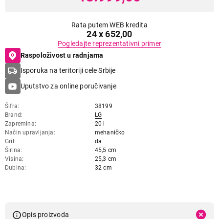
Rata putem WEB kredita
24 x 652,00
Pogledajte reprezentativni primer
Raspoloživost u radnjama
Isporuka na teritoriji cele Srbije
Uputstvo za online poručivanje
Šifra
38199
Brand
LG
Zapremina
20 l
Način upravljanja
mehaničko
Gril
da
Širina
45,5 cm
Visina
25,3 cm
Dubina
32 cm
Opis proizvoda