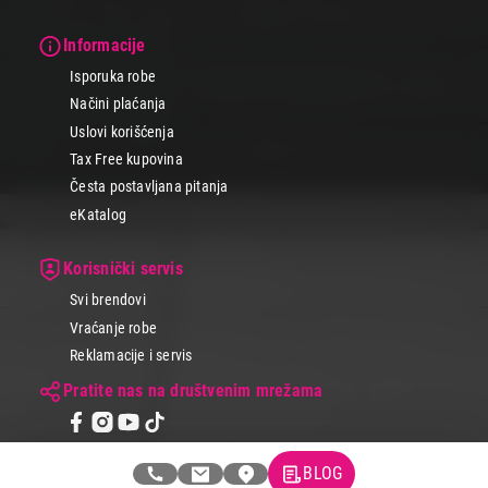
Informacije
Isporuka robe
Načini plaćanja
Uslovi korišćenja
Tax Free kupovina
Česta postavljana pitanja
eKatalog
Korisnički servis
Svi brendovi
Vraćanje robe
Reklamacije i servis
Pratite nas na društvenim mrežama
BLOG