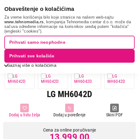
0
Obaveštenje o kolačićima
Za vreme korišćenja bilo koje stranice na našem web-sajtu
www.tehnomedia.rs
, kompanija Tehnomedia centar d.o.o. može da
sačuva određene informacije na korisnikov uređaj putem "kolačića"
Bela tehnika
Mikrotalasne rerne
Samostojeće mikrotalasne
(engleski "cookies").
rerne
Lg mh6042d...
Prihvati samo neophodne
Prihvati sve kolačiće
Saznaj više o kolačićima
LG MH6042D
Dodaj u listu želja
Dodaj u poređenje
Skini PDF
Cena za online poručivanje
13.999,00