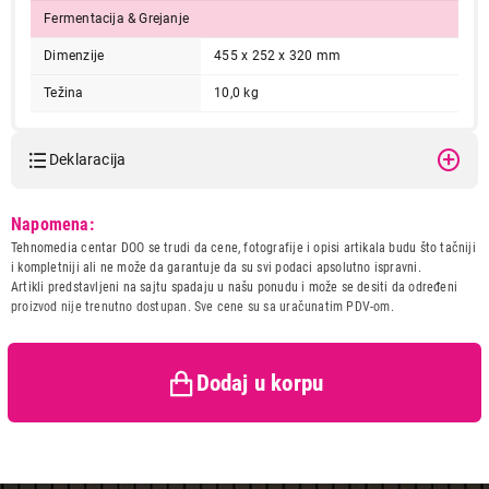
Fermentacija & Grejanje
Dimenzije
455 x 252 x 320 mm
Težina
10,0 kg
Deklaracija
13.999,00
Model:
LG MH6042D
Napomena:
MIKROTALASNE PEĆNICE
Naziv i vrsta robe:
MIKROTALASNA PECNICA
LG MH6042D
Tehnomedia centar DOO se trudi da cene, fotografije i opisi artikala budu što tačniji
Uvoznik:
Tehnomedia centar doo
i kompletniji ali ne može da garantuje da su svi podaci apsolutno ispravni.
Proizvod je dodat u korpu.
Artikli predstavljeni na sajtu spadaju u našu ponudu i može se desiti da određeni
Zemlja porekla:
Kina
proizvod nije trenutno dostupan. Sve cene su sa uračunatim PDV-om.
Prava potrošača:
Zagarantovana sva prava
Ukupno u korpi:
0,00
kupaca po osnovu zakona o
zaštiti potrošača
Dodaj u korpu
Nastavi kupovinu
Završi kupovinu