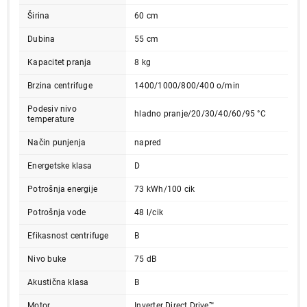
Širina
60 cm
Dubina
55 cm
Kapacitet pranja
8 kg
Brzina centrifuge
1400/1000/800/400 o/min
Podesiv nivo
hladno pranje/20/30/40/60/95 °C
temperаture
Način punjenja
napred
Energetske klasa
D
Potrošnja energije
73 kWh/100 cik
Potrošnja vode
48 l/cik
Efikasnost centrifuge
B
Nivo buke
75 dB
Akustična klasa
B
Motor
Inverter Direct Drive™