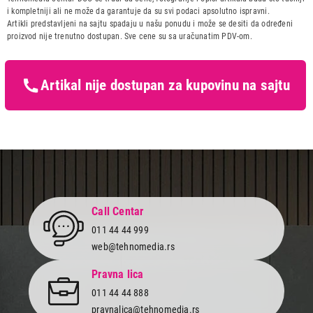
Uvoznik:
Tehnomedia centar doo
i kompletniji ali ne može da garantuje da su svi podaci apsolutno ispravni.
Neto/bruto težina
60/64 kg
Artikli predstavljeni na sajtu spadaju u našu ponudu i može se desiti da određeni
Zemlja porekla:
Kina
proizvod nije trenutno dostupan. Sve cene su sa uračunatim PDV-om.
Prava potrošača:
Zagarantovana sva prava
kupaca po osnovu zakona o
zaštiti potrošača
Artikal nije dostupan za kupovinu na sajtu
Call Centar
011 44 44 999
web@tehnomedia.rs
Pravna lica
011 44 44 888
pravnalica@tehnomedia.rs