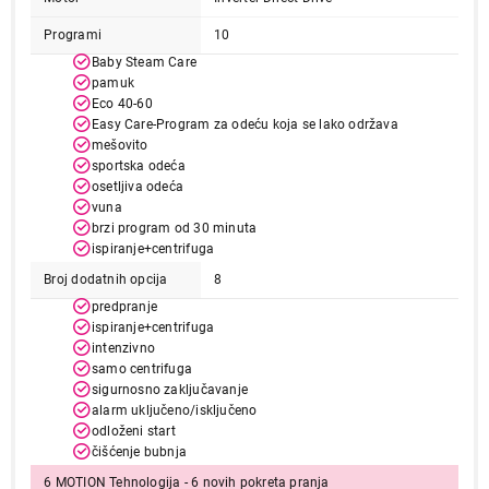
Programi
10
Baby Steam Care
pamuk
Eco 40-60
Easy Care-Program za odeću koja se lako održava
49.999,00
mešovito
MAŠINE ZA PRANJE VEŠA
sportska odeća
LG F4J3TS4WE
osetljiva odeća
Proizvod je dodat u korpu.
vuna
brzi program od 30 minuta
ispiranje+centrifuga
Ukupno u korpi:
0,00
Broj dodatnih opcija
8
predpranje
ispiranje+centrifuga
Nastavi kupovinu
intenzivno
samo centrifuga
sigurnosno zaključavanje
Završi kupovinu
alarm uključeno/isključeno
odloženi start
čišćenje bubnja
6 MOTION Tehnologija - 6 novih pokreta pranja