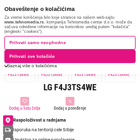
0
Obaveštenje o kolačićima
Za vreme korišćenja bilo koje stranice na našem web-sajtu
www.tehnomedia.rs
, kompanija Tehnomedia centar d.o.o. može da
sačuva određene informacije na korisnikov uređaj putem "kolačića"
Lg f4j3ts4we...
(engleski "cookies").
Prihvati samo neophodne
Prihvati sve kolačiće
Saznaj više o kolačićima
LG F4J3TS4WE
Dodaj u listu želja
Dodaj u poređenje
Raspoloživost u radnjama
Isporuka na teritoriji cele Srbije
Uputstvo za online poručivanje