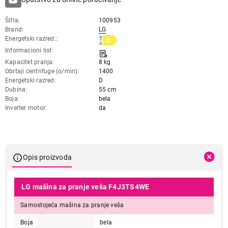
Šifra
100953
Brand
LG
Energetski razred:
Informacioni list
Kapacitet pranja
8 kg
Obrtaji centrifuge (o/min)
1400
Energetski razred
D
Dubina
55 cm
Boja
bela
Inverter motor
da
Opis proizvoda
LG mašina za pranje veša F4J3TS4WE
Samostojeća mašina za pranje veša
Boja
bela