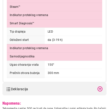
Steam™
Indikator proteklog vremena
Smart Diagnosis™
Tip displeja
LED
Odloženi start
da (3-19 h)
Indikator proteklog vremena
Samodijagnostika
Ugao otvaranja vrata
150°
Prečnik otvora bubnja
300 mm
Dubina od zadnjeg
600 mm
površine do vrata
Deklaracija
Dubina sa otvorenim
1005 mm
vratima
Model:
LG F4J3TS4WE
Napomena:
Dimenzije (ŠxVxD)
600 x 850 x 550 mm
Naziv i vrsta robe:
MASINA ZA PRANJE VESA
Tehnomedia centar DOO se trudi da cene, fotografije i opisi artikala budu što tačniji