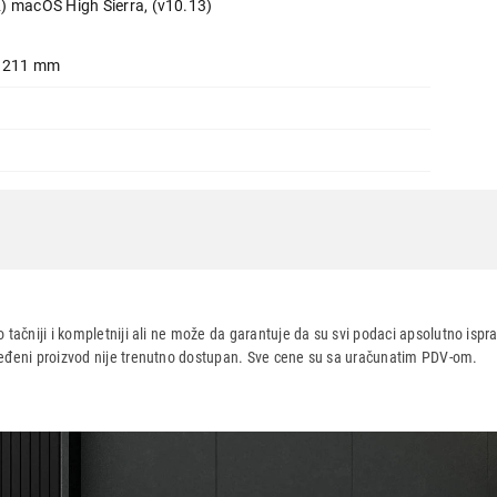
) macOS High Sierra, (v10.13)
x 211 mm
A
 tačniji i kompletniji ali ne može da garantuje da su svi podaci apsolutno ispra
dređeni proizvod nije trenutno dostupan. Sve cene su sa uračunatim PDV-om.
aca po osnovu zakona o zaštiti potrošača