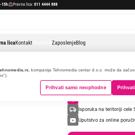
-15h
Pravna lica:
011 4444 888
na lica
Kontakt
eKatalog
Zaposlenje
Blog
ehnomedia.rs
, kompanija Tehnomedia centar d.o.o. može da saču
es").
HP Neverstop 1
Prihvati samo neophodne
Prihvat
Raspoloživost u radnjam
Isporuka na teritoriji cele 
Uputstvo za online poruči