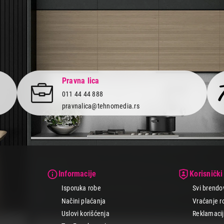
Pravna lica
011 44 44 888
pravnalica@tehnomedia.rs
Informacije
Korisnički
Isporuka robe
Svi brendo
Načini plaćanja
Vraćanje r
Uslovi korišćenja
Reklamacije