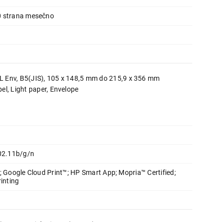
HP Neverstop 1000w 4RY23A
0 strana mesečno
Proizvod je dodat u korpu.
Ukupno u korpi:
0,00
, DL Env, B5(JIS), 105 x 148,5 mm do 215,9 x 356 mm
bel, Light paper, Envelope
Nastavi kupovinu
Završi
802.11b/g/n
; Google Cloud Print™; HP Smart App; Mopria™ Certified;
rinting