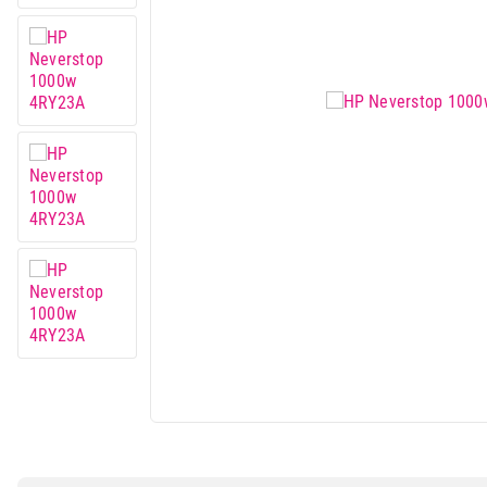
IT & Gaming
Mobilni telefoni i tableti
Mali kućni aparati
Mali kuhinjski aparati
Grejanje i hlađenje
Nega tela, lepota i zdravlje
Sport i putovanje
Sve za kuću i baštu
Vesa