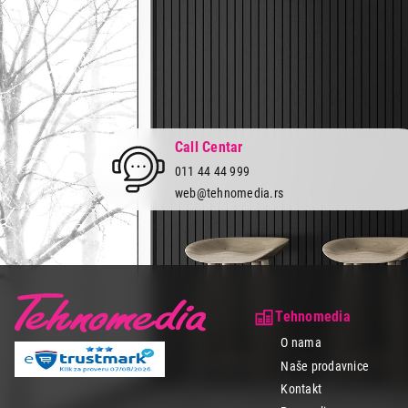
Call Centar
011 44 44 999
web@tehnomedia.rs
Tehnomedia
O nama
Naše prodavnice
Kontakt