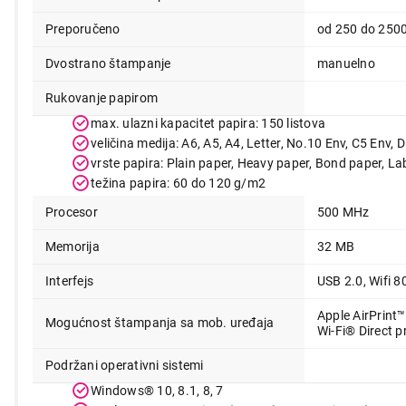
14.999,00
Preporučeno
od 250 do 250
Dvostrano štampanje
manuelno
Rukovanje papirom
max. ulazni kapacitet papira: 150 listova
veličina medija: A6, A5, A4, Letter, No.10 Env, C5 Env
vrste papira: Plain paper, Heavy paper, Bond paper, La
težina papira: 60 do 120 g/m2
Procesor
500 MHz
Memorija
32 MB
Interfejs
USB 2.0, Wifi 
Apple AirPrint™
Mogućnost štampanja sa mob. uređaja
Wi-Fi® Direct p
Podržani operativni sistemi
Windows® 10, 8.1, 8, 7