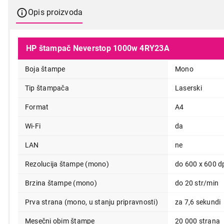
Opis proizvoda
HP štampač Neverstop 1000w 4RY23A
Boja štampe
Mono
Tip štampača
Laserski
Format
A4
Wi-Fi
da
LAN
ne
Rezolucija štampe (mono)
do 600 x 600 d
Brzina štampe (mono)
do 20 str/min
Prva strana (mono, u stanju pripravnosti)
za 7,6 sekundi
Mesečni obim štampe
20 000 strana