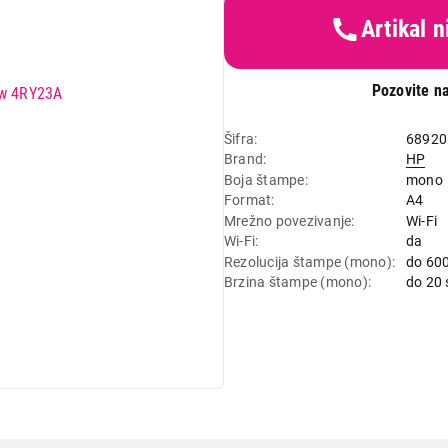
Artikal 
Pozovite na
Šifra
68920
Brand
HP
Boja štampe
mono
Format
A4
Mrežno povezivanje
Wi-Fi
Wi-Fi
da
Rezolucija štampe (mono)
do 600
Brzina štampe (mono)
do 20 