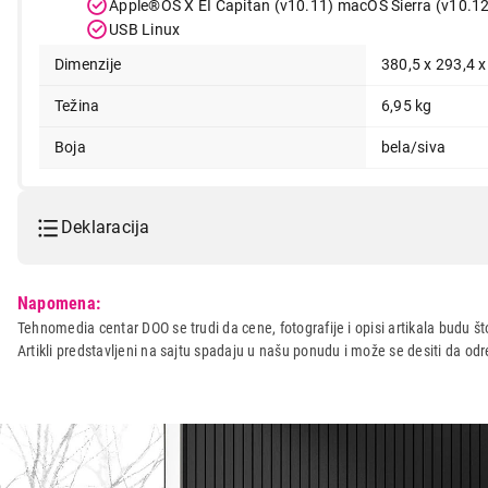
Apple®OS X EI Capitan (v10.11) macOS Sierra (v10.12
USB Linux
Dimenzije
380,5 x 293,4 
Težina
6,95 kg
Boja
bela/siva
Deklaracija
Model:
HP Neverstop 1000w 4RY23
Napomena:
Naziv i vrsta robe:
STAMPAC I SKENER
Tehnomedia centar DOO se trudi da cene, fotografije i opisi artikala budu što
Artikli predstavljeni na sajtu spadaju u našu ponudu i može se desiti da o
Uvoznik:
Avtera SR d.o.o
Zemlja porekla:
Kina
Prava potrošača:
Zagarantovana sva prava kup