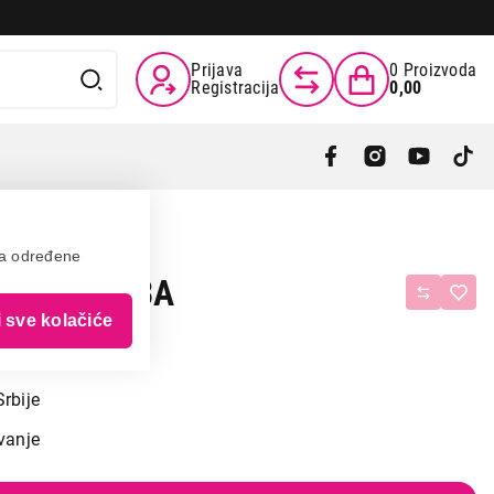
Prijava
0
Proizvoda
Registracija
0,00
va određene
000w 4RY23A
i sve kolačiće
a
Srbije
vanje