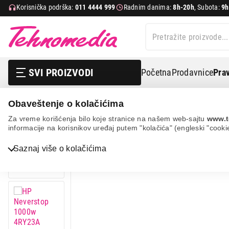
Korisnička podrška:
011 4444 999
Radnim danima:
8h-20h
, Subota:
9h
SVI PROIZVODI
Početna
Prodavnice
Prav
Obaveštenje o kolačićima
Hp neverstop 1000w 4ry23a
Za vreme korišćenja bilo koje stranice na našem web-sajtu
www.t
informacije na korisnikov uređaj putem "kolačića" (engleski "cooki
Saznaj više o kolačićima
Bela tehnika
TV, audio, video i foto