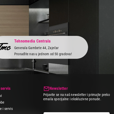
Tehnomedia Centrala
Generala Gambete 44, Zaječar
Pronađite nas u jednom od 50 gradova!
 servis
Newsletter
Prijavite se na naš newsletter i primajte preko
vi
emaila specijalne i ekskluzivne ponude.
obe
 i servis