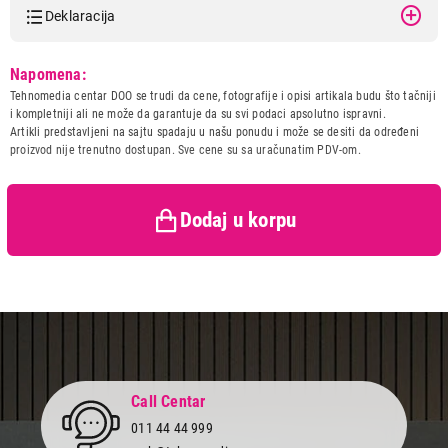
Deklaracija
Model:
HP 650 Tri-color CZ102AE
Napomena:
Naziv i vrsta robe:
OPREMA ZA STAMPAC
Tehnomedia centar DOO se trudi da cene, fotografije i opisi artikala budu što tačniji
Uvoznik:
Comtrade Distribution d.o.o.
i kompletniji ali ne može da garantuje da su svi podaci apsolutno ispravni.
Artikli predstavljeni na sajtu spadaju u našu ponudu i može se desiti da određeni
Zemlja porekla:
CN
proizvod nije trenutno dostupan. Sve cene su sa uračunatim PDV-om.
Prava potrošača:
Zagarantovana sva prava
1.899,00
OPREMA ZA ŠTAMPAČE
kupaca po osnovu zakona o
HP 650 Tri-color CZ102AE
zaštiti potrošača
Dodaj u korpu
Proizvod je dodat u korpu.
Ukupno u korpi:
0,00
Nastavi kupovinu
Call Centar
Završi kupovinu
011 44 44 999