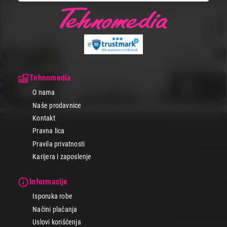
Tehnomedia
O nama
Naše prodavnice
Kontakt
Pravna lica
Pravila privatnosti
Karijera i zaposlenje
Informacije
Isporuka robe
Načini plaćanja
Uslovi korišćenja