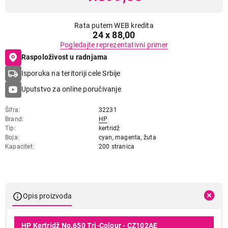
Rata putem WEB kredita
24 x 88,00
Pogledajte reprezentativni primer
Raspoloživost u radnjama
Isporuka na teritoriji cele Srbije
Uputstvo za online poručivanje
Šifra
32231
Brand
HP
Tip
kertridž
Boja
cyan, magenta, žuta
Kapacitet
200 stranica
Opis proizvoda
HP Kertridž No.650 Tri-Colour - CZ102AE