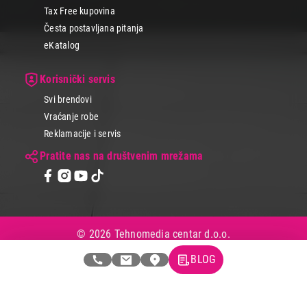
Tax Free kupovina
Česta postavljana pitanja
eKatalog
Korisnički servis
Svi brendovi
Vraćanje robe
Reklamacije i servis
Pratite nas na društvenim mrežama
© 2026 Tehnomedia centar d.o.o.
BLOG