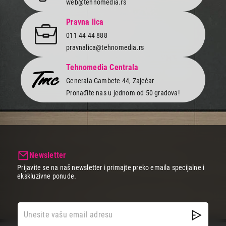
web@tehnomedia.rs
Pravna lica
011 44 44 888
pravnalica@tehnomedia.rs
Tehnomedia Centrala
Generala Gambete 44, Zaječar
Pronađite nas u jednom od 50 gradova!
Newsletter
Prijavite se na naš newsletter i primajte preko emaila specijalne i
ekskluzivne ponude.