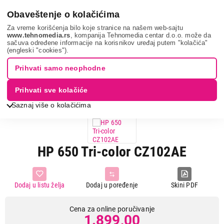
0
Obaveštenje o kolačićima
Za vreme korišćenja bilo koje stranice na našem web-sajtu
www.tehnomedia.rs
, kompanija Tehnomedia centar d.o.o. može da
sačuva određene informacije na korisnikov uređaj putem "kolačića"
It & gaming
Potrošni materijal za štampače
Kertridži
Hp
(engleski "cookies").
650 tri-colo...
Prihvati samo neophodne
Prihvati sve kolačiće
Saznaj više o kolačićima
HP 650 Tri-color CZ102AE
Dodaj u listu želja
Dodaj u poređenje
Skini PDF
Cena za online poručivanje
1.899,00