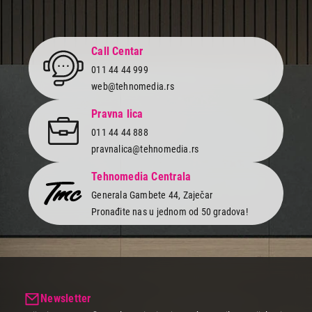
3.950,00
ANTENE
Call Centar
HOME FZ52 DVB-T2
Proizvod je dodat u korpu.
011 44 44 999
web@tehnomedia.rs
Ukupno u korpi:
0,00
Pravna lica
011 44 44 888
pravnalica@tehnomedia.rs
Nastavi kupovinu
Tehnomedia Centrala
Generala Gambete 44, Zaječar
Završi kupovinu
Pronađite nas u jednom od 50 gradova!
Newsletter