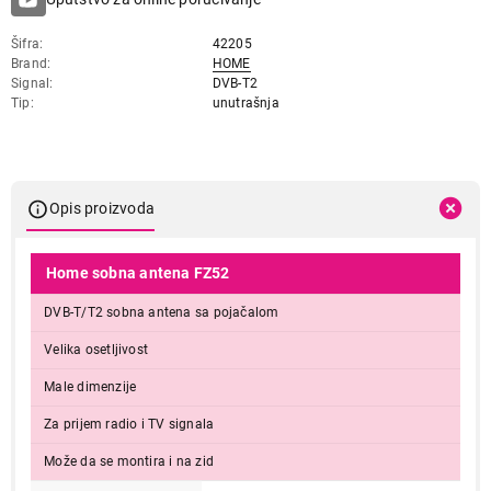
Šifra
42205
Brand
HOME
Signal
DVB-T2
Tip
unutrašnja
Opis proizvoda
Home sobna antena FZ52
DVB-T/T2 sobna antena sa pojačalom
Velika osetljivost
Male dimenzije
Za prijem radio i TV signala
Može da se montira i na zid