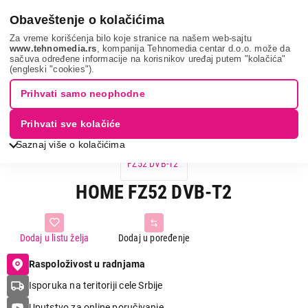
0
Obaveštenje o kolačićima
Za vreme korišćenja bilo koje stranice na našem web-sajtu
www.tehnomedia.rs
, kompanija Tehnomedia centar d.o.o. može da
sačuva određene informacije na korisnikov uređaj putem "kolačića"
Home fz52 dvb-t...
(engleski "cookies").
Prihvati samo neophodne
Prihvati sve kolačiće
Saznaj više o kolačićima
HOME FZ52 DVB-T2
Dodaj u listu želja
Dodaj u poređenje
Raspoloživost u radnjama
Isporuka na teritoriji cele Srbije
Uputstvo za online poručivanje