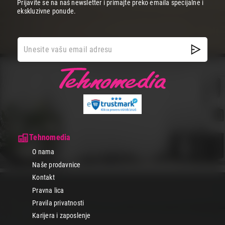
Prijavite se na naš newsletter i primajte preko emaila specijalne i
ekskluzivne ponude.
Tehnomedia
O nama
Naše prodavnice
Kontakt
Pravna lica
Pravila privatnosti
Karijera i zaposlenje