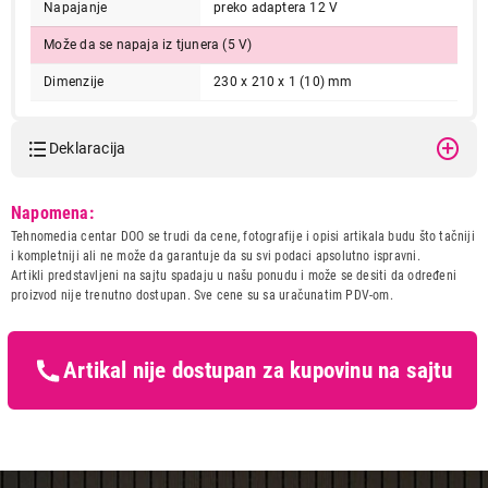
Napajanje
preko adaptera 12 V
Može da se napaja iz tjunera (5 V)
Dimenzije
230 x 210 x 1 (10) mm
Deklaracija
Model:
HOME FZ52 DVB-T2
Napomena:
Naziv i vrsta robe:
ANTENA
Tehnomedia centar DOO se trudi da cene, fotografije i opisi artikala budu što tačniji
Uvoznik:
OptiBox doo Backi Vinogradi
i kompletniji ali ne može da garantuje da su svi podaci apsolutno ispravni.
Artikli predstavljeni na sajtu spadaju u našu ponudu i može se desiti da određeni
Zemlja porekla:
Kina
proizvod nije trenutno dostupan. Sve cene su sa uračunatim PDV-om.
Prava potrošača:
Zagarantovana sva prava
kupaca po osnovu zakona o
zaštiti potrošača
Artikal nije dostupan za kupovinu na sajtu