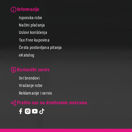
Informacije
Isporuka robe
Načini plaćanja
Uslovi korišćenja
Tax Free kupovina
Česta postavljana pitanja
eKatalog
Korisnički servis
Svi brendovi
Vraćanje robe
Reklamacije i servis
Pratite nas na društvenim mrežama