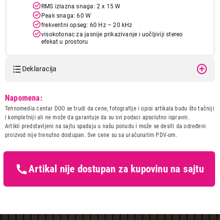
RMS izlazna snaga: 2 x 15 W
Peak snaga: 60 W
19.999,00
frekventni opseg: 60 Hz – 20 kHz
DJ OPREMA
visokotonac za jasnije prikazivanje i uočljiviji stereo
HECULES DJStarter Kit
efekat u prostoru
Proizvod je dodat u korpu.
Deklaracija
Ukupno u korpi:
0,00
Model:
HECULES DJStarter Kit
Napomena:
Naziv i vrsta robe:
DJ OPREMA
Tehnomedia centar DOO se trudi da cene, fotografije i opisi artikala budu što tačniji
Nastavi kupovinu
Uvoznik:
Iris mega
i kompletniji ali ne može da garantuje da su svi podaci apsolutno ispravni.
Artikli predstavljeni na sajtu spadaju u našu ponudu i može se desiti da određeni
Zemlja porekla:
Kina
proizvod nije trenutno dostupan. Sve cene su sa uračunatim PDV-om.
Prava potrošača:
Zagarantovana sva prava
Završi kupovinu
kupaca po osnovu zakona o
zaštiti potrošača
Artikal nije dostupan za kupovinu na sajtu