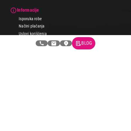
Informacije
Isporuka robe
Načini plaćanja
Uslovi korišćenja
Tax Free kupovina
BLOG
Česta postavljana pitanja
eKatalog
Korisnički servis
Svi brendovi
Vraćanje robe
Reklamacije i servis
Pratite nas na društvenim mrežama