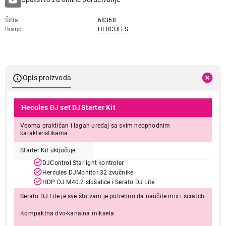
Šifra
68368
Brand
HERCULES
Opis proizvoda
Hecules DJ set DJStarter Kit
Veoma praktičan i lagan uređaj sa svim neophodnim
karakteristikama.
Starter Kit uključuje
DJControl Starlight kontroler
Hercules DJMonitor 32 zvučnike
HDP DJ M40.2 slušalice i Serato DJ Lite
Serato DJ Lite je sve što vam je potrebno da naučite mix i scratch
Kompaktna dvo-kanalna mikseta