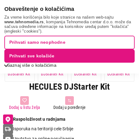
0
Obaveštenje o kolačićima
Za vreme korišćenja bilo koje stranice na našem web-sajtu
www.tehnomedia.rs
, kompanija Tehnomedia centar d.o.o. može da
sačuva određene informacije na korisnikov uređaj putem "kolačića"
Hecules djstart...
(engleski "cookies").
Prihvati samo neophodne
Prihvati sve kolačiće
Saznaj više o kolačićima
HECULES DJStarter Kit
Dodaj u listu želja
Dodaj u poređenje
Raspoloživost u radnjama
Isporuka na teritoriji cele Srbije
Uputstvo za online poručivanje