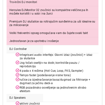
Tro-inčni DJ monitori
Hercules DJMonitor 32 zvučnici su kompaktne veličine pa ih
možete koristiti i u sobi i na žurci
Premijum DJ slušalice sa rotirajućim sunđerima za uši idealne su
za miksovanje
Veliki frekventni opseg omogućava vam da čujete svaki takt
Jednostavan je za upotrebu i nošenje
DJ Controller
integrisani audio interfejs: Glavni izlaz (zvučnici) + izlaz
za slušalice
Jog točak osetljiv na dodir, kontroliše pauzu /
reprodukciju
4 pada x 4 režima (Hot Cue, Loop, FKS, Sampler)
Tempo fader (podešavanje visine tona)
ručice za izjednačavanje basa/dugmad za filtriranje +
dugmad za jačinu deck-a
RGB pozadinsko osvetljenje sa jedinstvenim strobo
efektom
DJ Speakers
aktivni zvučnici