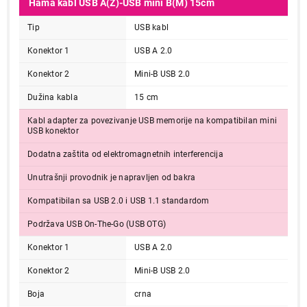
Hama kabl USB A(Ž)-USB mini B(M) 15cm
Tip
USB kabl
Konektor 1
USB A 2.0
Konektor 2
Mini-B USB 2.0
Dužina kabla
15 cm
Kabl adapter za povezivanje USB memorije na kompatibilan mini
USB konektor
Dodatna zaštita od elektromagnetnih interferencija
Unutrašnji provodnik je napravljen od bakra
Kompatibilan sa USB 2.0 i USB 1.1 standardom
Podržava USB On-The-Go (USB OTG)
Konektor 1
USB A 2.0
Konektor 2
Mini-B USB 2.0
Boja
crna