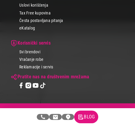
Uslovi korišćenja
Tax Free kupovina
Česta postavljana pitanja
eKatalog
Korisnički servis
Svi brendovi
Vraćanje robe
Reklamacije i servis
Pratite nas na društvenim mrežama
© 2026 Tehnomedia centar d.o.o.
BLOG