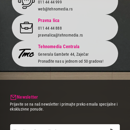
011 44 44 999
web@tehnomedia.rs
Pravna lica
011 44 44 888
pravnalica@tehnomedia.rs
Tehnomedia Centrala
Generala Gambete 44, Zaječar
Pronađite nas u jednom od 50 gradova!
Newsletter
Prijavite se na naš newsletter i primajte preko emaila specijalne i
ekskluzivne ponude.