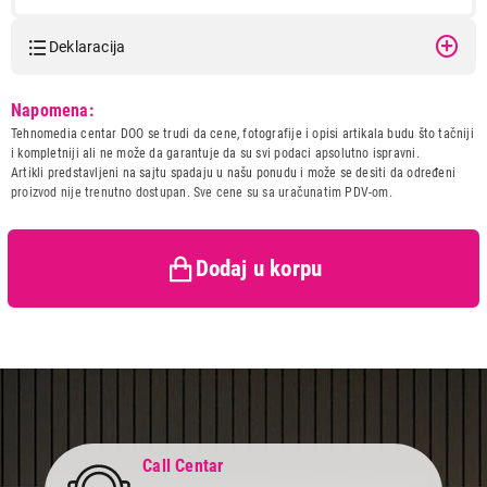
Deklaracija
Model:
HAMA USB A(Z)-USB mini
Napomena:
B(M) 15cm 396266
Tehnomedia centar DOO se trudi da cene, fotografije i opisi artikala budu što tačniji
Naziv i vrsta robe:
KABL IT/AV
i kompletniji ali ne može da garantuje da su svi podaci apsolutno ispravni.
599,00
Uvoznik:
Repro Market d.o.o.
Artikli predstavljeni na sajtu spadaju u našu ponudu i može se desiti da određeni
KABLOVI IT/AV
proizvod nije trenutno dostupan. Sve cene su sa uračunatim PDV-om.
Zemlja porekla:
Kina
HAMA USB A(Z)-USB mini B(M) 15cm
Prava potrošača:
Zagarantovana sva prava
396266
kupaca po osnovu zakona o
Proizvod je dodat u korpu.
zaštiti potrošača
Dodaj u korpu
Ukupno u korpi:
0,00
Nastavi kupovinu
Call Centar
Završi kupovinu