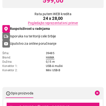
599,00
Rata putem WEB kredita
24 x 28,00
Pogledajte reprezentativni primer
Raspoloživost u radnjama
Isporuka na teritoriji cele Srbije
Uputstvo za online poručivanje
Šifra
39485
Brand
HAMA
Dužina
0,15 m
Konektor 1
USB-A muški
Konektor 2
Mini USB-B
Opis proizvoda