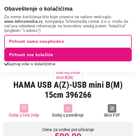
0
Obaveštenje o kolačićima
Za vreme korišćenja bilo koje stranice na našem web-sajtu
www.tehnomedia.rs
, kompanija Tehnomedia centar d.o.o. može da
sačuva određene informacije na korisnikov uređaj putem "kolačića"
It & gaming
Kablovi i adapteri
Hama usb a(z)-u...
(engleski "cookies").
Prihvati samo neophodne
Prihvati sve kolačiće
Saznaj više o kolačićima
HAMA USB A(Z)-USB mini B(M)
15cm 396266
Dodaj u listu želja
Dodaj u poređenje
Skini PDF
Cena za online poručivanje