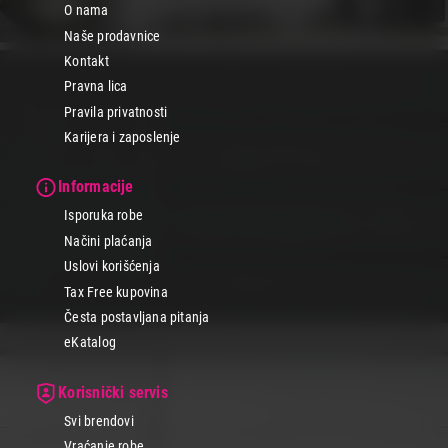
O nama
Naše prodavnice
Kontakt
Pravna lica
Pravila privatnosti
Karijera i zaposlenje
Informacije
Isporuka robe
Načini plaćanja
Uslovi korišćenja
Tax Free kupovina
Česta postavljana pitanja
eKatalog
Korisnički servis
Svi brendovi
Vraćanje robe