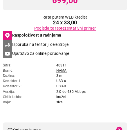
699,00
Rata putem WEB kredita
24 x 33,00
Pogledajte reprezentativni primer
Raspoloživost u radnjama
Isporuka na teritoriji cele Srbije
Uputstvo za online poručivanje
Šifra
40311
Brand
HAMA
Dužina
3 m
Konektor 1
USB-A
Konektor 2
USB-B
Verzija
2.0 do 480 Mbbps
Oblik kabla
kružni
Boja
siva
Opis proizvoda