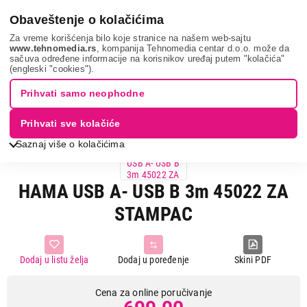
0
Obaveštenje o kolačićima
Za vreme korišćenja bilo koje stranice na našem web-sajtu
www.tehnomedia.rs
, kompanija Tehnomedia centar d.o.o. može da
sačuva određene informacije na korisnikov uređaj putem "kolačića"
It & gaming
Kablovi i adapteri
Hama usb a- usb...
(engleski "cookies").
Prihvati samo neophodne
Prihvati sve kolačiće
Saznaj više o kolačićima
HAMA USB A- USB B 3m 45022 ZA
STAMPAC
Dodaj u listu želja
Dodaj u poređenje
Skini PDF
Cena za online poručivanje