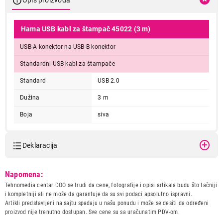
Hama USB kabl za štampač 45022 (3 m)
USB-A konektor na USB-B konektor
Standardni USB kabl za štampače
Standard
USB 2.0
Dužina
3 m
Boja
siva
Deklaracija
Model:
HAMA USB A- USB B 3m
Napomena:
45022 ZA STAMPAC
Tehnomedia centar DOO se trudi da cene, fotografije i opisi artikala budu što tačniji
Naziv i vrsta robe:
KABL IT/AV
i kompletniji ali ne može da garantuje da su svi podaci apsolutno ispravni.
Uvoznik:
Repro Market d.o.o.
Artikli predstavljeni na sajtu spadaju u našu ponudu i može se desiti da određeni
proizvod nije trenutno dostupan. Sve cene su sa uračunatim PDV-om.
Zemlja porekla:
Kina