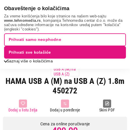
0
Obaveštenje o kolačićima
Za vreme korišćenja bilo koje stranice na našem web-sajtu
www.tehnomedia.rs
, kompanija Tehnomedia centar d.o.o. može da
sačuva određene informacije na korisnikov uređaj putem "kolačića"
It & gaming
Kablovi i adapteri
Hama usb a (m) ...
(engleski "cookies").
Prihvati samo neophodne
Prihvati sve kolačiće
Saznaj više o kolačićima
HAMA USB A (M) na USB A (Z) 1.8m
450272
Dodaj u listu želja
Dodaj u poređenje
Skini PDF
Cena za online poručivanje