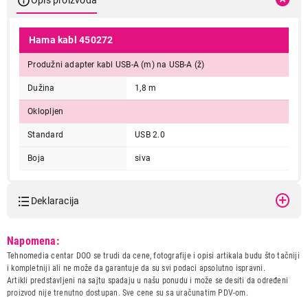
Hama kabl 450272
Produžni adapter kabl USB-A (m) na USB-A (ž)
Dužina
1,8 m
Oklopljen
Standard
USB 2.0
Boja
siva
Deklaracija
Model:
HAMA USB A (M) na USB A
Napomena:
(Z) 1.8m 450272
Tehnomedia centar DOO se trudi da cene, fotografije i opisi artikala budu što tačniji
Naziv i vrsta robe:
KABL IT/AV
i kompletniji ali ne može da garantuje da su svi podaci apsolutno ispravni.
Uvoznik:
Repro Market d.o.o.
Artikli predstavljeni na sajtu spadaju u našu ponudu i može se desiti da određeni
proizvod nije trenutno dostupan. Sve cene su sa uračunatim PDV-om.
Zemlja porekla:
Kina