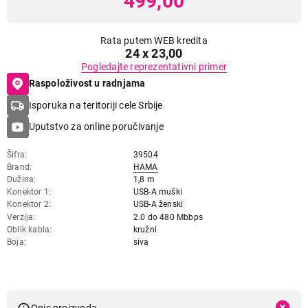
499,00
Rata putem WEB kredita
24 x 23,00
Pogledajte reprezentativni primer
Raspoloživost u radnjama
Isporuka na teritoriji cele Srbije
Uputstvo za online poručivanje
Šifra
39504
Brand
HAMA
Dužina
1,8 m
Konektor 1
USB-A muški
Konektor 2
USB-A ženski
Verzija
2.0 do 480 Mbbps
Oblik kabla
kružni
Boja
siva
Opis proizvoda