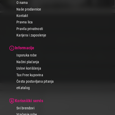
O nama
Naše prodavnice
Kontakt
Pravna lica
Pravila privatnosti
Karijera i zaposlenje
Informacije
Isporuka robe
Načini plaćanja
Uslovi korišćenja
Tax Free kupovina
Česta postavljana pitanja
eKatalog
Korisnički servis
Svi brendovi
Vraćanje robe