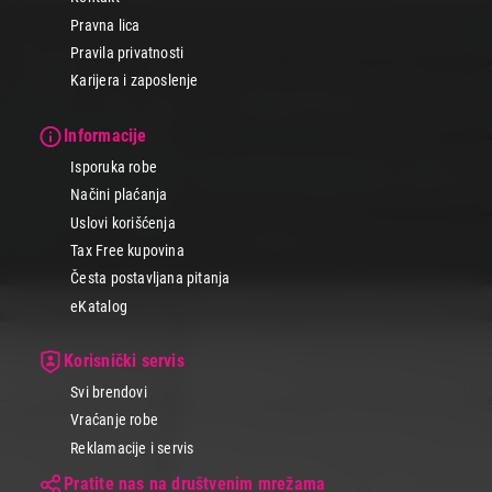
Pravna lica
Pravila privatnosti
Karijera i zaposlenje
Informacije
Isporuka robe
Načini plaćanja
Uslovi korišćenja
Tax Free kupovina
Česta postavljana pitanja
eKatalog
Korisnički servis
Svi brendovi
Vraćanje robe
Reklamacije i servis
Pratite nas na društvenim mrežama