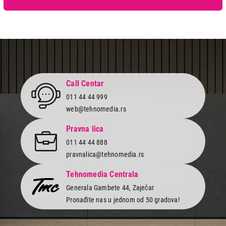
2.110,00
PUNJAČI
HAMA USB 93780
Proizvod je dodat u korpu.
Call Centar
011 44 44 999
Ukupno u korpi:
0,00
web@tehnomedia.rs
Pravna lica
Nastavi kupovinu
011 44 44 888
pravnalica@tehnomedia.rs
Završi kupovinu
Tehnomedia Centrala
Generala Gambete 44, Zaječar
Pronađite nas u jednom od 50 gradova!