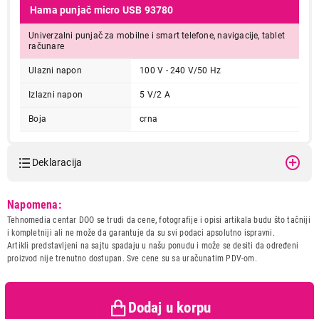
Hama punjač micro USB 93780
Univerzalni punjač za mobilne i smart telefone, navigacije, tablet
računare
Ulazni napon
100 V - 240 V/50 Hz
Izlazni napon
5 V/2 A
Boja
crna
Deklaracija
Model:
HAMA USB 93780
Napomena:
Naziv i vrsta robe:
PUNJAC
Tehnomedia centar DOO se trudi da cene, fotografije i opisi artikala budu što tačniji
Uvoznik:
Repro Market d.o.o.
i kompletniji ali ne može da garantuje da su svi podaci apsolutno ispravni.
Artikli predstavljeni na sajtu spadaju u našu ponudu i može se desiti da određeni
Zemlja porekla:
Kina
proizvod nije trenutno dostupan. Sve cene su sa uračunatim PDV-om.
Prava potrošača:
Zagarantovana sva prava
kupaca po osnovu zakona o
zaštiti potrošača
Dodaj u korpu