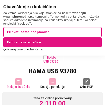
0
Obaveštenje o kolačićima
Za vreme korišćenja bilo koje stranice na našem web-sajtu
www.tehnomedia.rs
, kompanija Tehnomedia centar d.o.o. može da
sačuva određene informacije na korisnikov uređaj putem "kolačića"
Mobilni telefoni i tableti
Oprema za mobilne telefone
Punjači
(engleski "cookies").
za mobilne telefone
Hama usb 93780...
Prihvati samo neophodne
Prihvati sve kolačiće
Saznaj više o kolačićima
HAMA USB 93780
Dodaj u listu želja
Dodaj u poređenje
Skini PDF
Cena za online poručivanje
2.110,00