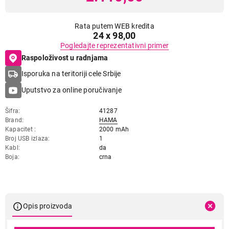
Rata putem WEB kredita
24 x 98,00
Pogledajte reprezentativni primer
Raspoloživost u radnjama
Isporuka na teritoriji cele Srbije
Uputstvo za online poručivanje
Šifra
41287
Brand
HAMA
Kapacitet
2000 mAh
Broj USB izlaza
1
Kabl
da
Boja
crna
Opis proizvoda