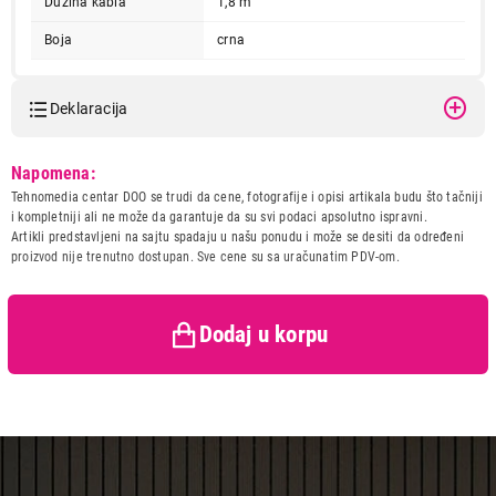
Dužina kabla
1,8 m
Boja
crna
Deklaracija
Model:
HAMA uRage Reaper
Napomena:
Revolution crni 113749
7.780,00
Tehnomedia centar DOO se trudi da cene, fotografije i opisi artikala budu što tačniji
Naziv i vrsta robe:
MIS
MISEVI
i kompletniji ali ne može da garantuje da su svi podaci apsolutno ispravni.
HAMA uRage Reaper Revolution crni
Uvoznik:
Artikli predstavljeni na sajtu spadaju u našu ponudu i može se desiti da određeni
113749
proizvod nije trenutno dostupan. Sve cene su sa uračunatim PDV-om.
Zemlja porekla:
Proizvod je dodat u korpu.
Prava potrošača:
Zagarantovana sva prava
kupaca po osnovu zakona o
zaštiti potrošača
Dodaj u korpu
Ukupno u korpi:
0,00
Nastavi kupovinu