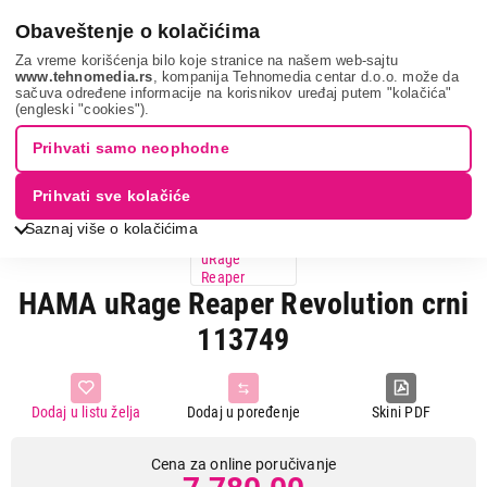
0
Obaveštenje o kolačićima
Za vreme korišćenja bilo koje stranice na našem web-sajtu
www.tehnomedia.rs
, kompanija Tehnomedia centar d.o.o. može da
sačuva određene informacije na korisnikov uređaj putem "kolačića"
It & gaming
Periferije
Miševi
Hama urage reap...
(engleski "cookies").
Prihvati samo neophodne
Prihvati sve kolačiće
Saznaj više o kolačićima
HAMA uRage Reaper Revolution crni
113749
Dodaj u listu želja
Dodaj u poređenje
Skini PDF
Cena za online poručivanje