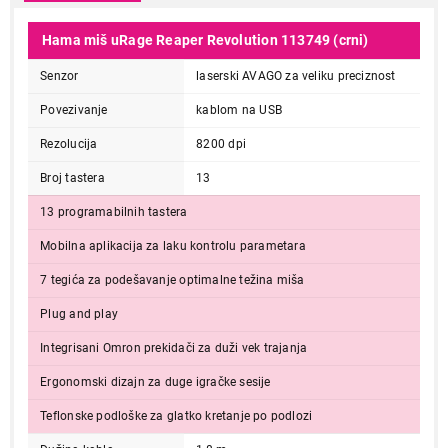
Hama miš uRage Reaper Revolution 113749 (crni)
Senzor
laserski AVAGO za veliku preciznost
Povezivanje
kablom na USB
Rezolucija
8200 dpi
Broj tastera
13
13 programabilnih tastera
Mobilna aplikacija za laku kontrolu parametara
7 tegića za podešavanje optimalne težina miša
Plug and play
Integrisani Omron prekidači za duži vek trajanja
Ergonomski dizajn za duge igračke sesije
Teflonske podloške za glatko kretanje po podlozi