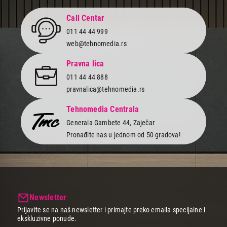
Završi kupovinu
Call Centar
011 44 44 999
web@tehnomedia.rs
Pravna lica
011 44 44 888
pravnalica@tehnomedia.rs
Tehnomedia Centrala
Generala Gambete 44, Zaječar
Pronađite nas u jednom od 50 gradova!
Newsletter
Prijavite se na naš newsletter i primajte preko emaila specijalne i
ekskluzivne ponude.