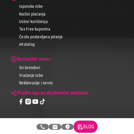
Isporuka robe
Načini plaćanja
Uslovi korišćenja
Tax Free kupovina
Česta postavljana pitanja
eKatalog
Korisnički servis
Svi brendovi
Vraćanje robe
Reklamacije i servis
Pratite nas na društvenim mrežama
BLOG
© 2026 Tehnomedia centar d.o.o.