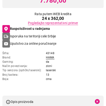
7.780,00
Rata putem WEB kredita
24 x 362,00
Pogledajte reprezentativni primer
Raspoloživost u radnjama
Isporuka na teritoriji cele Srbije
Uputstvo za online poručivanje
Šifra
43148
Brand
HAMA
Gaming
da
Način povezivanja
zicni
Tip senzora (optički/laserski)
laserski
Broj tastera
13
Boja
crna
Opis proizvoda