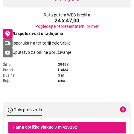
Rata putem WEB kredita
24 x 47,00
Pogledajte reprezentativni primer
Raspoloživost u radnjama
Isporuka na teritoriji cele Srbije
Uputstvo za online poručivanje
Šifra
39493
Brand
HAMA
Dužina
3 m
Boja
crna
Opis proizvoda
Hama optičko vlakno 3 m 429292