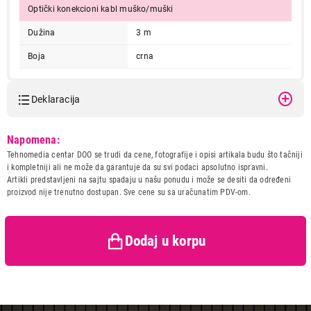
Optički konekcioni kabl muško/muški
Dužina
3 m
Boja
crna
Deklaracija
Model:
HAMA OPTICKO VLAKNO 3m
Napomena:
429292
Tehnomedia centar DOO se trudi da cene, fotografije i opisi artikala budu što tačniji
Naziv i vrsta robe:
KABL IT/AV
i kompletniji ali ne može da garantuje da su svi podaci apsolutno ispravni.
Uvoznik:
Repro Market doo
Artikli predstavljeni na sajtu spadaju u našu ponudu i može se desiti da određeni
proizvod nije trenutno dostupan. Sve cene su sa uračunatim PDV-om.
Zemlja porekla:
Kina
Prava potrošača:
Zagarantovana sva prava
kupaca po osnovu zakona o
zaštiti potrošača
Dodaj u korpu