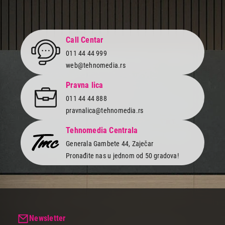
999,00
KABLOVI IT/AV
HAMA OPTICKO VLAKNO 3m 429292
Call Centar
Proizvod je dodat u korpu.
011 44 44 999
web@tehnomedia.rs
Ukupno u korpi:
0,00
Pravna lica
011 44 44 888
pravnalica@tehnomedia.rs
Nastavi kupovinu
Tehnomedia Centrala
Generala Gambete 44, Zaječar
Završi kupovinu
Pronađite nas u jednom od 50 gradova!
Newsletter