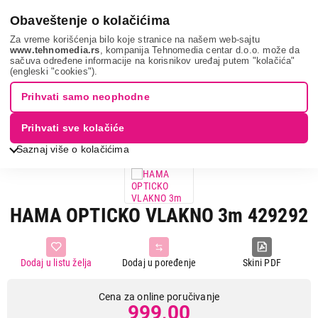
0
Obaveštenje o kolačićima
Za vreme korišćenja bilo koje stranice na našem web-sajtu
www.tehnomedia.rs
, kompanija Tehnomedia centar d.o.o. može da
sačuva određene informacije na korisnikov uređaj putem "kolačića"
It & gaming
Kablovi i adapteri
Audio kablovi
Hama opticko
(engleski "cookies").
vl...
Prihvati samo neophodne
Prihvati sve kolačiće
Saznaj više o kolačićima
HAMA OPTICKO VLAKNO 3m 429292
Dodaj u listu želja
Dodaj u poređenje
Skini PDF
Cena za online poručivanje
999,00