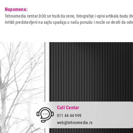
Model:
HAMA MINI DISPLAY PORT-
Napomena:
Naziv i vrsta robe:
ADAPTER IT/AV
Tehnomedia centar DOO se trudi da cene, fotografije i opisi artikala budu što
Artikli predstavljeni na sajtu spadaju u našu ponudu i može se desiti da o
Uvoznik:
Repro Market d.o.o.
Zemlja porekla:
Kina
Prava potrošača:
Zagarantovana sva prava kup
Call Centar
011 44 44 999
web@tehnomedia.rs