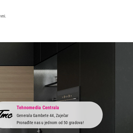
vni.
Tehnomedia Centrala
Generala Gambete 44, Zaječar
Pronađite nas u jednom od 50 gradova!