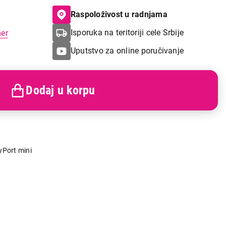
Raspoloživost u radnjama
Isporuka na teritoriji cele Srbije
mer
Uputstvo za online poručivanje
Dodaj u korpu
yPort mini