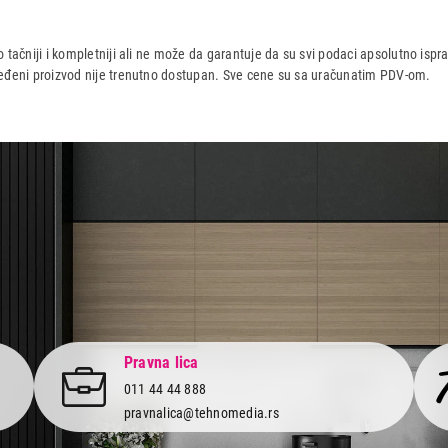
VGA M/Z 532473
 tačniji i kompletniji ali ne može da garantuje da su svi podaci apsolutno ispra
dređeni proizvod nije trenutno dostupan. Sve cene su sa uračunatim PDV-om.
aca po osnovu zakona o zaštiti potrošača
Pravna lica
011 44 44 888
pravnalica@tehnomedia.rs