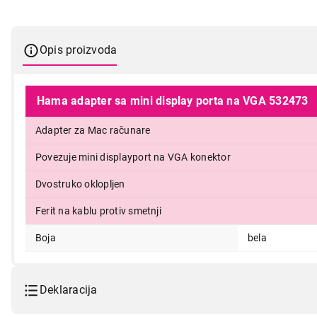
Opis proizvoda
Hama adapter sa mini display porta na VGA 532473
Adapter za Mac računare
1.799,00
Povezuje mini displayport na VGA konektor
Dvostruko oklopljen
Ferit na kablu protiv smetnji
Boja
bela
Deklaracija