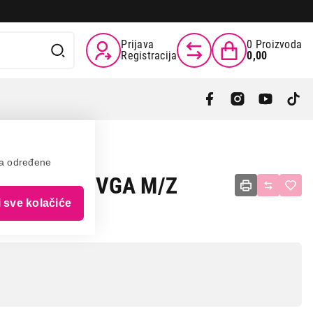
Prijava
0
Proizvoda
Registracija
0,00
va određene
LAY PORT-VGA M/Z
i sve kolačiće