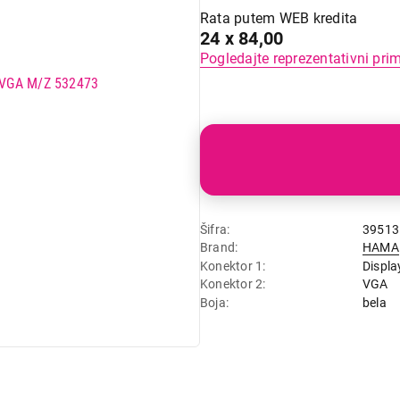
Rata putem WEB kredita
24 x 84,00
Pogledajte reprezentativni pri
Šifra
39513
Brand
HAMA
Konektor 1
Displa
Konektor 2
VGA
Boja
bela