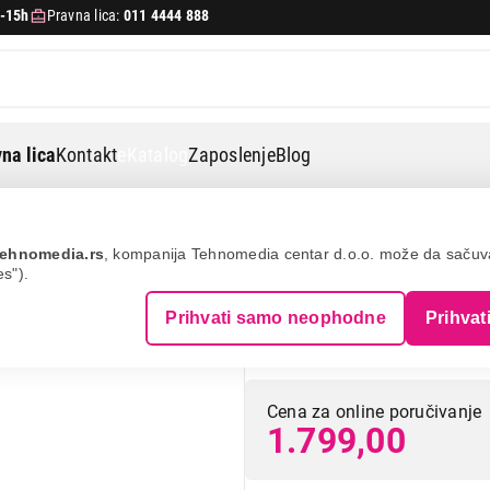
-15h
Pravna lica:
011 4444 888
na lica
Kontakt
eKatalog
Zaposlenje
Blog
Hama mini display port-vga m/z 532473
ehnomedia.rs
, kompanija Tehnomedia centar d.o.o. može da saču
es").
HAMA MINI DISP
Prihvati samo neophodne
Prihvat
532473
Cena za online poručivanje
1.799,00