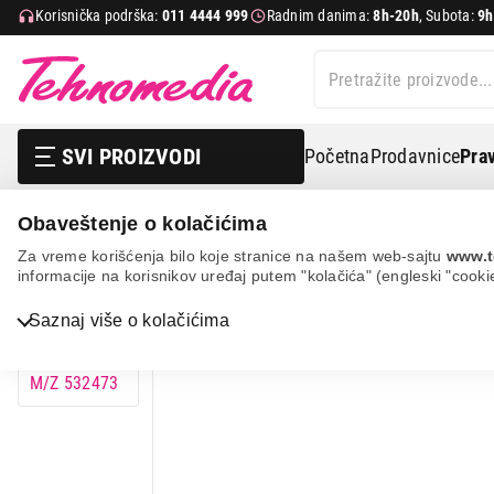
Korisnička podrška:
011 4444 999
Radnim danima:
8h-20h
, Subota:
9h
SVI PROIZVODI
Početna
Prodavnice
Prav
Obaveštenje o kolačićima
It & gaming
Kablovi i adapteri
Adapteri i konverteri
Za vreme korišćenja bilo koje stranice na našem web-sajtu
www.t
informacije na korisnikov uređaj putem "kolačića" (engleski "cooki
Bela tehnika
Saznaj više o kolačićima
TV, audio, video i foto
IT & Gaming
Mobilni telefoni i tableti
Mali kućni aparati