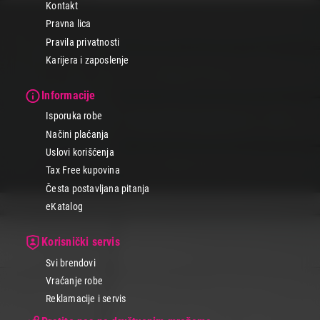
Kontakt
Pravna lica
Pravila privatnosti
Karijera i zaposlenje
Informacije
Isporuka robe
Načini plaćanja
Uslovi korišćenja
Tax Free kupovina
Česta postavljana pitanja
eKatalog
Korisnički servis
Svi brendovi
Vraćanje robe
Reklamacije i servis