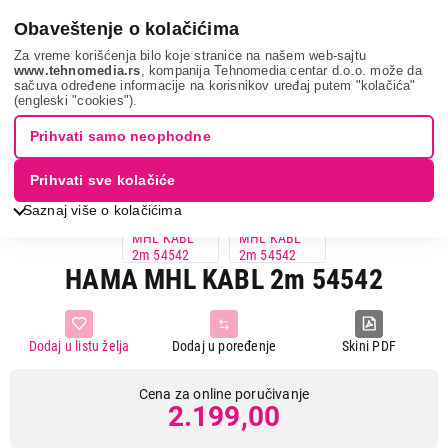
0
Obaveštenje o kolačićima
Za vreme korišćenja bilo koje stranice na našem web-sajtu
www.tehnomedia.rs
, kompanija Tehnomedia centar d.o.o. može da
sačuva određene informacije na korisnikov uređaj putem "kolačića"
It & gaming
Kablovi i adapteri
Hama mhl kabl 2...
(engleski "cookies").
Prihvati samo neophodne
Prihvati sve kolačiće
Saznaj više o kolačićima
HAMA MHL KABL 2m 54542
Dodaj u listu želja
Dodaj u poređenje
Skini PDF
Cena za online poručivanje
2.199,00