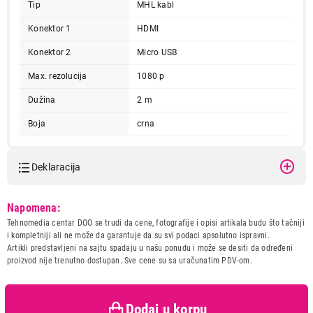
Tip
MHL kabl
Konektor 1
HDMI
Konektor 2
Micro USB
Max. rezolucija
1080 p
Dužina
2 m
Boja
crna
Deklaracija
Model:
HAMA MHL KABL 2m 54542
Napomena:
Naziv i vrsta robe:
KABL IT/AV
Tehnomedia centar DOO se trudi da cene, fotografije i opisi artikala budu što tačniji
Uvoznik:
Repro Market d.o.o.
i kompletniji ali ne može da garantuje da su svi podaci apsolutno ispravni.
Artikli predstavljeni na sajtu spadaju u našu ponudu i može se desiti da određeni
Zemlja porekla:
Kina
proizvod nije trenutno dostupan. Sve cene su sa uračunatim PDV-om.
Prava potrošača:
Zagarantovana sva prava
kupaca po osnovu zakona o
zaštiti potrošača
Dodaj u korpu