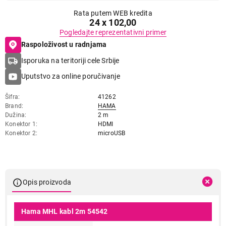
Rata putem WEB kredita
24 x 102,00
Pogledajte reprezentativni primer
Raspoloživost u radnjama
Isporuka na teritoriji cele Srbije
Uputstvo za online poručivanje
Šifra
41262
Brand
HAMA
Dužina
2 m
Konektor 1
HDMI
Konektor 2
microUSB
Opis proizvoda
Hama MHL kabl 2m 54542