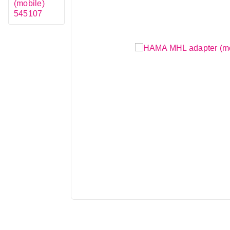
Mali kuhinjski aparati
Grejanje i hlađenje
Nega tela, lepota i zdravlje
Sport i putovanje
Sve za kuću i baštu
Vesa