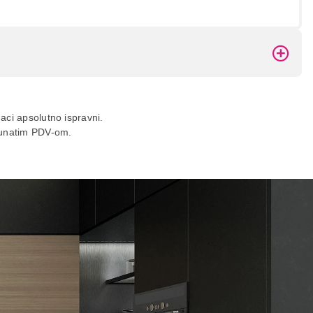
daci apsolutno ispravni.
ačunatim PDV-om.