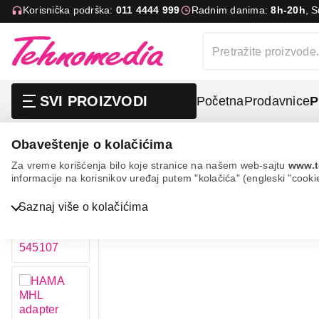
Korisnička podrška:
011 4444 999
Radnim danima:
8h-20h
, 
SVI PROIZVODI
Početna
Prodavnice
P
Obaveštenje o kolačićima
It & gaming
Kablovi i adapteri
Adapteri i konver
Za vreme korišćenja bilo koje stranice na našem web-sajtu
www.t
informacije na korisnikov uređaj putem "kolačića" (engleski "cooki
Bela tehnika
Saznaj više o kolačićima
TV, audio, video i foto
IT & Gaming
Mobilni telefoni i tableti
Mali kućni aparati