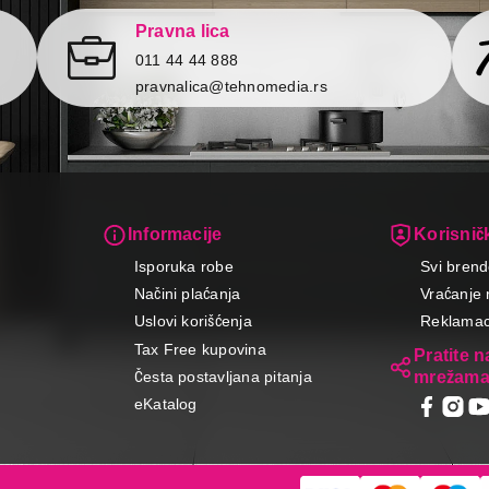
Pravna lica
011 44 44 888
pravnalica@tehnomedia.rs
Informacije
Korisničk
Isporuka robe
Svi brend
Načini plaćanja
Vraćanje 
Uslovi korišćenja
Reklamaci
Tax Free kupovina
Pratite 
mrežam
Česta postavljana pitanja
eKatalog