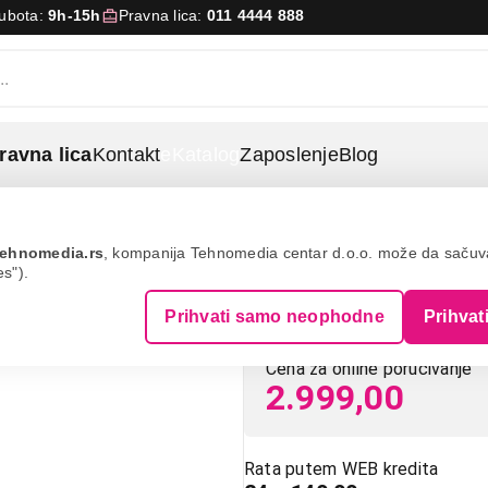
Subota:
9h-15h
Pravna lica:
011 4444 888
ravna lica
Kontakt
eKatalog
Zaposlenje
Blog
teri
Hama mhl adapter (mobile) 545107
ehnomedia.rs
, kompanija Tehnomedia centar d.o.o. može da saču
es").
HAMA MHL ada
Prihvati samo neophodne
Prihvat
Cena za online poručivanje
2.999,00
Rata putem WEB kredita