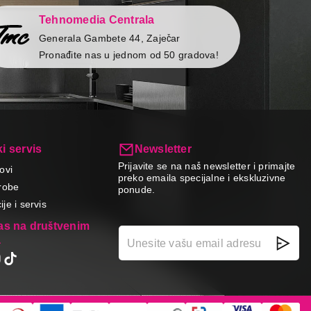
Tehnomedia Centrala
Generala Gambete 44, Zaječar
Pronađite nas u jednom od 50 gradova!
i servis
Newsletter
Prijavite se na naš newsletter i primajte
ovi
preko emaila specijalne i ekskluzivne
robe
ponude.
je i servis
nas na društvenim
a