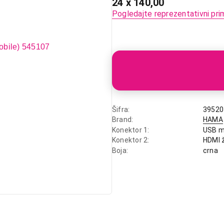
24 x 140,00
Pogledajte reprezentativni pri
Šifra
39520
Brand
HAMA
Konektor 1
USB m
Konektor 2
HDMI ž
Boja
crna