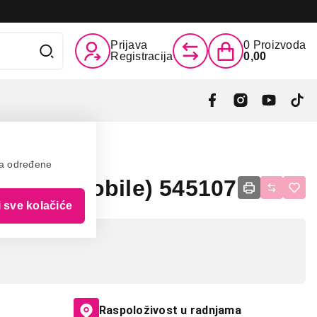
Prijava
0
Proizvoda
Registracija
0,00
va određene
pter (mobile) 545107
i sve kolačiće
Raspoloživost u radnjama