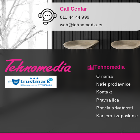
Call Centar
011 44 44 999
web@tehnomedia.rs
Tehnomedia
O nama
Naše prodavnice
Kontakt
Pravna lica
Pravila privatnosti
Karijera i zaposlenje