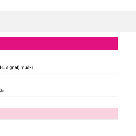
ADAPTERI IT/AV
HL signal) muški
HAMA MHL adapter (mobile) 
Proizvod je dodat u korpu.
ki
Ukupno u korpi:
0,00
Nastavi kupovinu
Završ