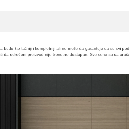
 545107
a budu što tačniji i kompletniji ali ne može da garantuje da su svi po
siti da određeni proizvod nije trenutno dostupan. Sve cene su sa ur
aca po osnovu zakona o zaštiti potrošača