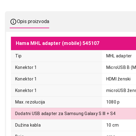
Opis proizvoda
Hama MHL adapter (mobile) 545107
Tip
MHL adapter
Konektor 1
MicroUSB B (M
2.999,00
Konektor 1
HDMI ženski
Konektor 1
microUSB žens
Max. rezolucija
1080 p
Dodatni USB adapter za Samsung Galaxy S III + S4
Dužina kabla
10 cm