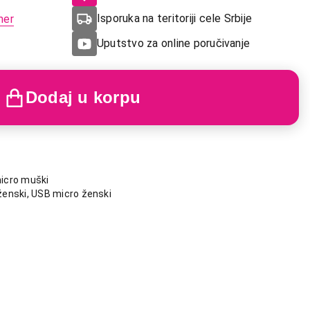
Isporuka na teritoriji cele Srbije
mer
Uputstvo za online poručivanje
Dodaj u korpu
icro muški
enski, USB micro ženski