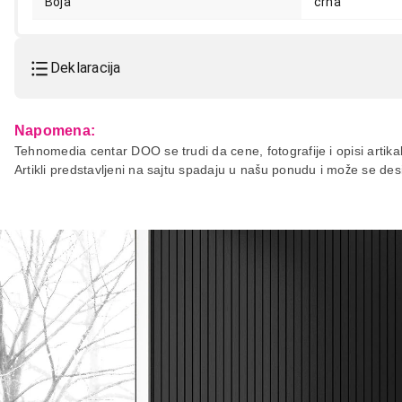
Boja
crna
Deklaracija
Model:
HAMA MHL adapter (mobile)
Napomena:
Naziv i vrsta robe:
ADAPTER IT/AV
Tehnomedia centar DOO se trudi da cene, fotografije i opisi artikal
Artikli predstavljeni na sajtu spadaju u našu ponudu i može se de
Uvoznik:
Repro Market d.o.o.
Zemlja porekla:
Kina
Prava potrošača:
Zagarantovana sva prava kup