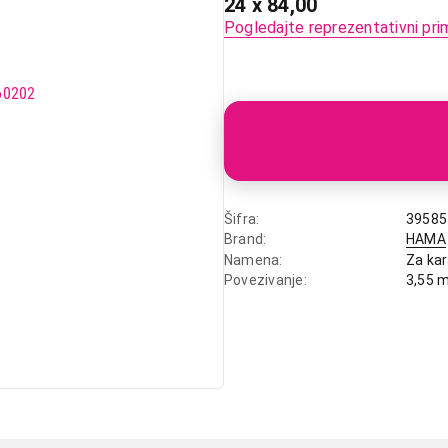
24 x 84,00
Pogledajte reprezentativni pri
Šifra
39585
Brand
HAMA
Namena
Za ka
Povezivanje
3,55 