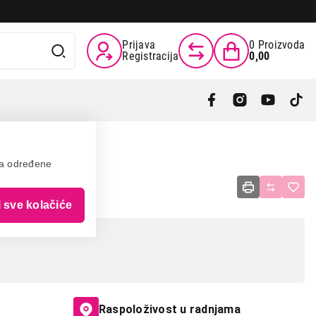
Prijava
0
Proizvoda
Registracija
0,00
va određene
0202
i sve kolačiće
Raspoloživost u radnjama