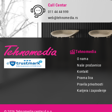
Call Centar
011 44 44 999
web@tehnomedia.rs
Tehnomedia
O nama
Naše prodavnice
Kontakt
Pravna lica
Pravila privatnosti
Karijera i zaposlenje
© 2026 Tehnomedia centar d.o.o.