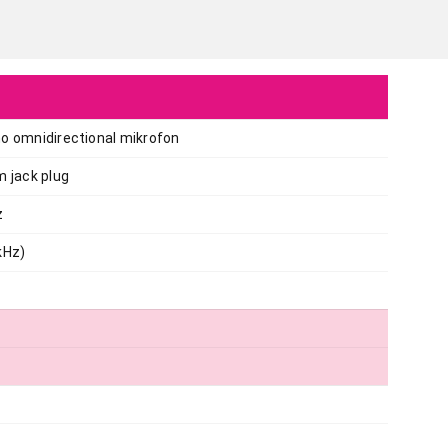
o omnidirectional mikrofon
m jack plug
z
MIKROFONI I OPREMA
HAMA DM-20 460202
kHz)
Proizvod je dodat u korpu.
Ukupno u korpi:
0,00
Nastavi kupovinu
Završi