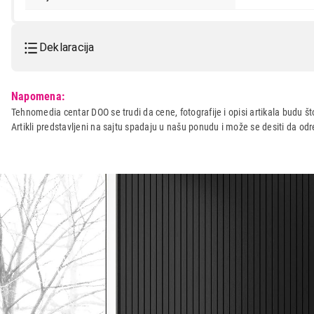
Deklaracija
Model:
HAMA DM-20 460202
Napomena:
Naziv i vrsta robe:
MIKROFON I OPREMA
Tehnomedia centar DOO se trudi da cene, fotografije i opisi artikala budu što
Artikli predstavljeni na sajtu spadaju u našu ponudu i može se desiti da o
Uvoznik:
Repro Market d.o.o.
Zemlja porekla:
Kina
Prava potrošača:
Zagarantovana sva prava kup