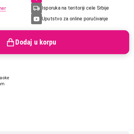
Isporuka na teritoriji cele Srbije
mer
Uputstvo za online poručivanje
Dodaj u korpu
raoke
mm