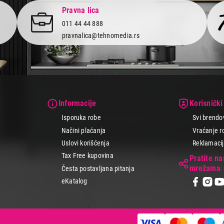
Pravna lica
011 44 44 888
pravnalica@tehnomedia.rs
Informacije
Korisnički
Isporuka robe
Svi brendo
Načini plaćanja
Vraćanje r
Uslovi korišćenja
Reklamacije
Tax Free kupovina
Pratite n
mrežama
Česta postavljana pitanja
eKatalog