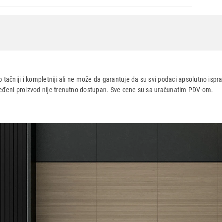
 tačniji i kompletniji ali ne može da garantuje da su svi podaci apsolutno ispra
dređeni proizvod nije trenutno dostupan. Sve cene su sa uračunatim PDV-om.
aca po osnovu zakona o zaštiti potrošača