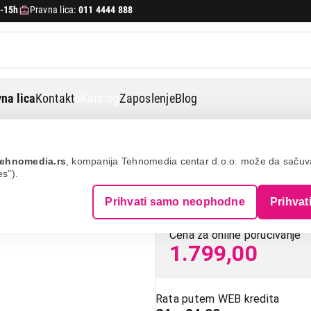
-15h
Pravna lica:
011 4444 888
na lica
Kontakt
eKatalog
Zaposlenje
Blog
0202
ehnomedia.rs
, kompanija Tehnomedia centar d.o.o. može da saču
es").
HAMA DM-20 46
Prihvati samo neophodne
Prihvat
Cena za online poručivanje
1.799,00
Rata putem WEB kredita