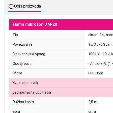
Opis proizvoda
Hama mikrofon DM-20
Tip
dinamički, mon
Povezivanje
1 x 3,5/6,35 m
Frekvencijski opseg
100 Hz - 10 kH
1.799,00
Osetljivost
-75 dB-SPL (1 
Otpor
600 Ohm
Kvalitetan zvuk
Jednostavna upotreba
Dužina kabla
2,5 m
Boja
crna