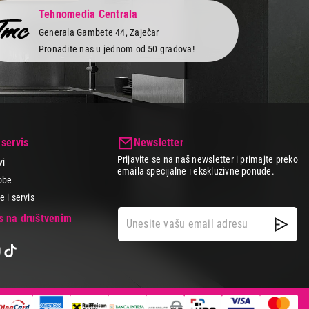
Tehnomedia Centrala
Generala Gambete 44, Zaječar
Pronađite nas u jednom od 50 gradova!
 servis
Newsletter
Prijavite se na naš newsletter i primajte preko
vi
emaila specijalne i ekskluzivne ponude.
obe
 i servis
as na društvenim