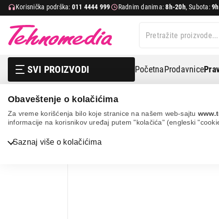
Korisnička podrška:
011 4444 999
Radnim danima:
8h-20h
, Subota:
9h
SVI PROIZVODI
Početna
Prodavnice
Prav
Obaveštenje o kolačićima
It & gaming
Periferije
Mikrofoni
Hama dm-20 46
Za vreme korišćenja bilo koje stranice na našem web-sajtu
www.t
informacije na korisnikov uređaj putem "kolačića" (engleski "cooki
Bela tehnika
Saznaj više o kolačićima
TV, audio, video i foto
IT & Gaming
Mobilni telefoni i tableti
Mali kućni aparati