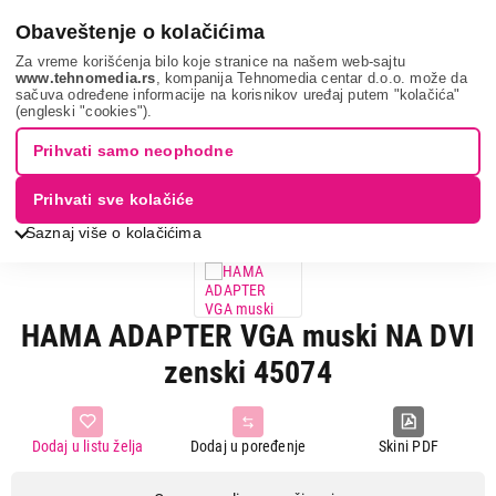
0
Obaveštenje o kolačićima
Za vreme korišćenja bilo koje stranice na našem web-sajtu
www.tehnomedia.rs
, kompanija Tehnomedia centar d.o.o. može da
sačuva određene informacije na korisnikov uređaj putem "kolačića"
It & gaming
Kablovi i adapteri
Adapteri i konverteri
Hama
(engleski "cookies").
adapter vg...
Prihvati samo neophodne
Prihvati sve kolačiće
Saznaj više o kolačićima
HAMA ADAPTER VGA muski NA DVI
zenski 45074
Dodaj u listu želja
Dodaj u poređenje
Skini PDF