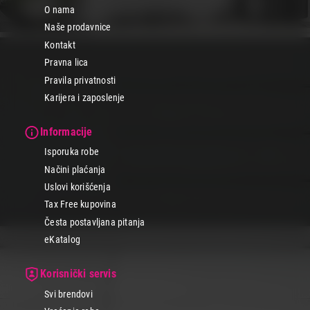
O nama
Naše prodavnice
Kontakt
Pravna lica
Pravila privatnosti
Karijera i zaposlenje
Informacije
Isporuka robe
Načini plaćanja
Uslovi korišćenja
Tax Free kupovina
Česta postavljana pitanja
eKatalog
Korisnički servis
Svi brendovi