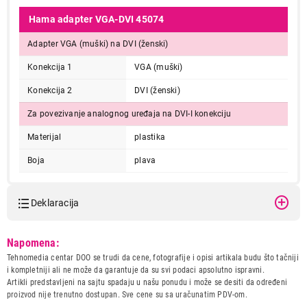
Hama adapter VGA-DVI 45074
Adapter VGA (muški) na DVI (ženski)
Konekcija 1
VGA (muški)
Konekcija 2
DVI (ženski)
Za povezivanje analognog uređaja na DVI-I konekciju
Materijal
plastika
Boja
plava
Deklaracija
Model:
HAMA ADAPTER VGA muski
Napomena:
NA DVI zenski 45074
Tehnomedia centar DOO se trudi da cene, fotografije i opisi artikala budu što tačniji
Naziv i vrsta robe:
ADAPTER IT/AV
i kompletniji ali ne može da garantuje da su svi podaci apsolutno ispravni.
Uvoznik:
Repro Market d.o.o.
Artikli predstavljeni na sajtu spadaju u našu ponudu i može se desiti da određeni
proizvod nije trenutno dostupan. Sve cene su sa uračunatim PDV-om.
Zemlja porekla:
Kina