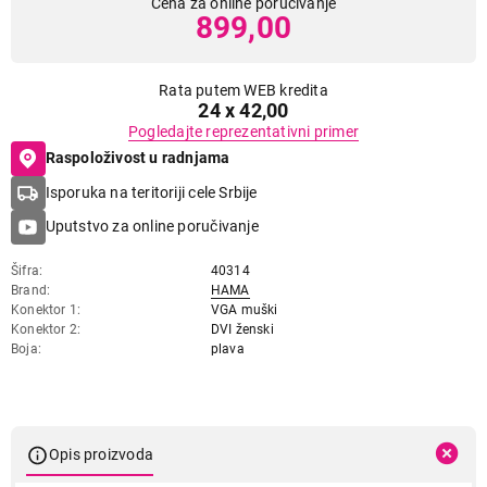
Cena za online poručivanje
899,00
Rata putem WEB kredita
24 x 42,00
Pogledajte reprezentativni primer
Raspoloživost u radnjama
Isporuka na teritoriji cele Srbije
Uputstvo za online poručivanje
Šifra
40314
Brand
HAMA
Konektor 1
VGA muški
Konektor 2
DVI ženski
Boja
plava
Opis proizvoda