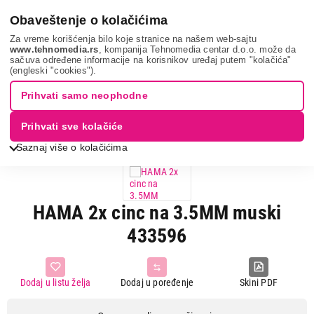
0
Obaveštenje o kolačićima
Za vreme korišćenja bilo koje stranice na našem web-sajtu
www.tehnomedia.rs
, kompanija Tehnomedia centar d.o.o. može da
sačuva određene informacije na korisnikov uređaj putem "kolačića"
It & gaming
Kablovi i adapteri
Audio kablovi
Hama 2x cinc
(engleski "cookies").
na...
Prihvati samo neophodne
Prihvati sve kolačiće
Saznaj više o kolačićima
HAMA 2x cinc na 3.5MM muski
433596
Dodaj u listu želja
Dodaj u poređenje
Skini PDF