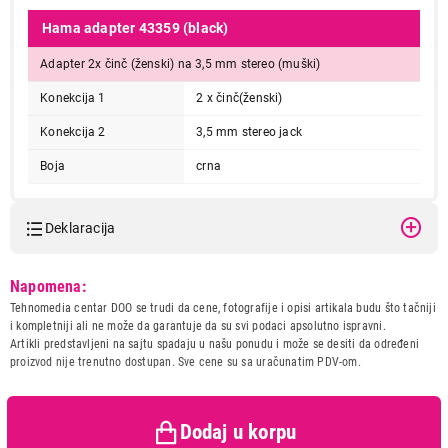
Hama adapter 43359 (black)
Adapter 2x činč (ženski) na 3,5 mm stereo (muški)
Konekcija 1
2 x činč(ženski)
Konekcija 2
3,5 mm stereo jack
Boja
crna
Deklaracija
Model:
HAMA 2x cinc na 3.5MM
Napomena:
muski 433596
Tehnomedia centar DOO se trudi da cene, fotografije i opisi artikala budu što tačniji
Naziv i vrsta robe:
ADAPTER IT/AV
i kompletniji ali ne može da garantuje da su svi podaci apsolutno ispravni.
Uvoznik:
Repro Market doo
Artikli predstavljeni na sajtu spadaju u našu ponudu i može se desiti da određeni
proizvod nije trenutno dostupan. Sve cene su sa uračunatim PDV-om.
Zemlja porekla:
Kina
Prava potrošača:
Zagarantovana sva prava
kupaca po osnovu zakona o
zaštiti potrošača
Dodaj u korpu