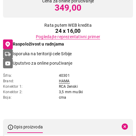
Cena za online poručivanje
349,00
Rata putem WEB kredita
24 x 16,00
Pogledajte reprezentativni primer
Raspoloživost u radnjama
Isporuka na teritoriji cele Srbije
Uputstvo za online poručivanje
Šifra
40301
Brand
HAMA
Konektor 1
RCA ženski
Konektor 2
3,5 mm muški
Boja
crna
Opis proizvoda