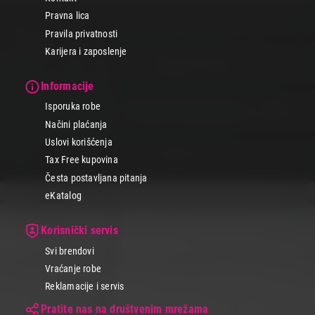
Pravna lica
Pravila privatnosti
Karijera i zaposlenje
Informacije
Isporuka robe
Načini plaćanja
Uslovi korišćenja
Tax Free kupovina
Česta postavljana pitanja
eKatalog
Korisnički servis
Svi brendovi
Vraćanje robe
Reklamacije i servis
Pratite nas na društvenim mrežama