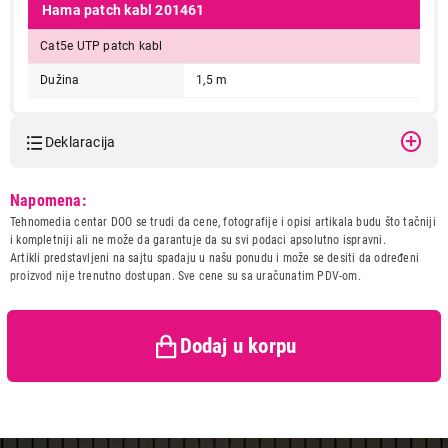
Hama patch kabl 201461
Cat5e UTP patch kabl
Dužina
1,5 m
Deklaracija
Model:
HAMA 201461-mrezni cat5e
Napomena:
patch UTP
Tehnomedia centar DOO se trudi da cene, fotografije i opisi artikala budu što tačniji
Naziv i vrsta robe:
KABL IT/AV
i kompletniji ali ne može da garantuje da su svi podaci apsolutno ispravni.
Uvoznik:
Repro Market d.o.o.
Artikli predstavljeni na sajtu spadaju u našu ponudu i može se desiti da određeni
proizvod nije trenutno dostupan. Sve cene su sa uračunatim PDV-om.
Zemlja porekla:
Kina
Prava potrošača:
Zagarantovana sva prava
kupaca po osnovu zakona o
zaštiti potrošača
Dodaj u korpu