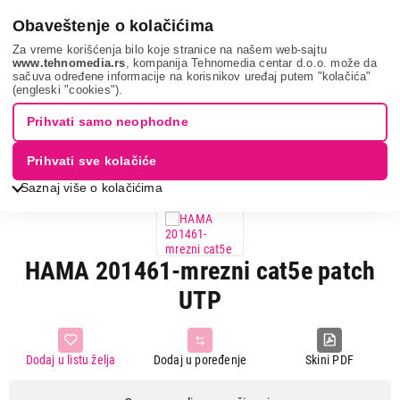
0
Obaveštenje o kolačićima
Za vreme korišćenja bilo koje stranice na našem web-sajtu
www.tehnomedia.rs
, kompanija Tehnomedia centar d.o.o. može da
sačuva određene informacije na korisnikov uređaj putem "kolačića"
It & gaming
Kablovi i adapteri
Audio kablovi
Hama
(engleski "cookies").
201461-mre...
Prihvati samo neophodne
Prihvati sve kolačiće
Saznaj više o kolačićima
HAMA 201461-mrezni cat5e patch
UTP
Dodaj u listu želja
Dodaj u poređenje
Skini PDF