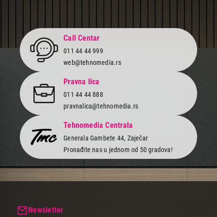
330,00
KABLOVI IT/AV
HAMA 201461-mrezni cat5e patch UTP
Call Centar
Proizvod je dodat u korpu.
011 44 44 999
web@tehnomedia.rs
Ukupno u korpi:
0,00
Pravna lica
011 44 44 888
pravnalica@tehnomedia.rs
Nastavi kupovinu
Tehnomedia Centrala
Generala Gambete 44, Zaječar
Završi kupovinu
Pronađite nas u jednom od 50 gradova!
Newsletter