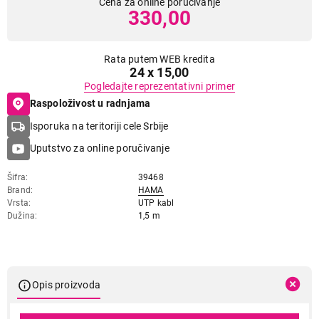
Cena za online poručivanje
330,00
Rata putem WEB kredita
24 x 15,00
Pogledajte reprezentativni primer
Raspoloživost u radnjama
Isporuka na teritoriji cele Srbije
Uputstvo za online poručivanje
Šifra
39468
Brand
HAMA
Vrsta
UTP kabl
Dužina
1,5 m
Opis proizvoda