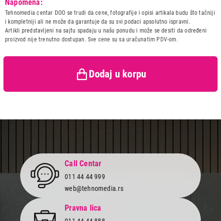
Napomena:
Naziv i vrsta robe:
PRODUZNI KABL
Tehnomedia centar DOO se trudi da cene, fotografije i opisi artikala budu što tačniji
Uvoznik:
Repro Market d.o.o.
i kompletniji ali ne može da garantuje da su svi podaci apsolutno ispravni.
Artikli predstavljeni na sajtu spadaju u našu ponudu i može se desiti da određeni
Zemlja porekla:
Kina
proizvod nije trenutno dostupan. Sve cene su sa uračunatim PDV-om.
Prava potrošača:
Zagarantovana sva prava
kupaca po osnovu zakona o
zaštiti potrošača
Dodaj u korpu
2.499,00
PRODUŽNI KABLOVI
HAMA 171603-6UT.5m BELI
Proizvod je dodat u korpu.
Ukupno u korpi:
0,00
Call Centar
Nastavi kupovinu
011 44 44 999
web@tehnomedia.rs
Završi kupovinu
Pravna lica
011 44 44 888