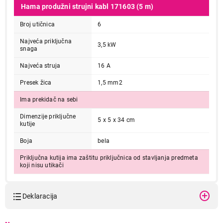
Hama produžni strujni kabl 171603 (5 m)
Broj utičnica
6
Najveća priključna
3,5 kW
snaga
Najveća struja
16 A
Presek žica
1,5 mm2
Ima prekidač na sebi
Dimenzije priključne
5 x 5 x 34 cm
kutije
Boja
bela
Priključna kutija ima zaštitu priključnica od stavljanja predmeta
koji nisu utikači
Deklaracija
Model:
HAMA 171603-6UT.5m BELI