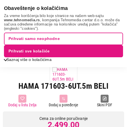
0
Obaveštenje o kolačićima
Za vreme korišćenja bilo koje stranice na našem web-sajtu
www.tehnomedia.rs
, kompanija Tehnomedia centar d.o.o. može da
sačuva određene informacije na korisnikov uređaj putem "kolačića"
It & gaming
Elektro zaštita i napajanja
Produžni kablovi
(engleski "cookies").
Hama 171603-6ut...
Prihvati samo neophodne
Prihvati sve kolačiće
Saznaj više o kolačićima
HAMA 171603-6UT.5m BELI
Dodaj u listu želja
Dodaj u poređenje
Skini PDF
Cena za online poručivanje
2.499,00