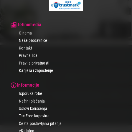
Tehnomedia
O nama
Naše prodavnice
Kontakt
Pravna lica
Pravila privatnosti
Karijera i zaposlenje
Informacije
Isporuka robe
Načini plaćanja
Uslovi korišćenja
Tax Free kupovina
Česta postavljana pitanja
eKatalog