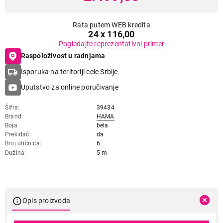
Rata putem WEB kredita
24 x 116,00
Pogledajte reprezentativni primer
Raspoloživost u radnjama
Isporuka na teritoriji cele Srbije
Uputstvo za online poručivanje
Šifra
39434
Brand
HAMA
Boja
bela
Prekidač
da
Broj utičnica
6
Dužina
5 m
Opis proizvoda