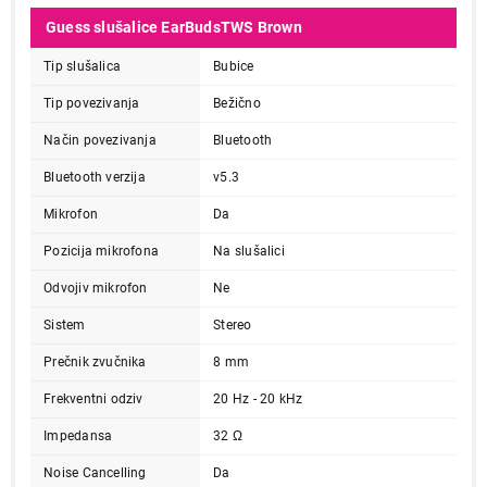
Guess slušalice EarBudsTWS Brown
Tip slušalica
Bubice
Tip povezivanja
Bežično
Način povezivanja
Bluetooth
Bluetooth verzija
v5.3
Mikrofon
Da
Pozicija mikrofona
Na slušalici
Odvojiv mikrofon
Ne
Sistem
Stereo
Prečnik zvučnika
8 mm
Frekventni odziv
20 Hz - 20 kHz
Impedansa
32 Ω
Noise Cancelling
Da