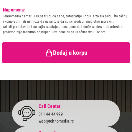
Model:
GUESS EarBudsTWS Brown
Napomena:
Naziv i vrsta robe:
SLUSALICA
Tehnomedia centar DOO se trudi da cene, fotografije i opisi artikala budu što tačniji
Uvoznik:
International trade group
i kompletniji ali ne može da garantuje da su svi podaci apsolutno ispravni.
Artikli predstavljeni na sajtu spadaju u našu ponudu i može se desiti da određeni
Zemlja porekla:
Kina
proizvod nije trenutno dostupan. Sve cene su sa uračunatim PDV-om.
Prava potrošača:
Zagarantovana sva prava
kupaca po osnovu zakona o
zaštiti potrošača
Dodaj u korpu
Call Centar
011 44 44 999
web@tehnomedia.rs