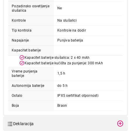
Pozadinsko osvetljenje
Ne
slušalica
Kontrole
Na slušalici
Tip kontrola
Kontrole na dodir
Napajanje
Punjiva baterija
Kapacitet baterije
4.499,00
SLUŠALICE
Kapacitet baterije slušalica: 2 x 40 mAh
GUESS EarBudsTWS Brown
Kapacitet baterije kućišta za punjenje: 300 mAh
Proizvod je dodat u korpu.
Vreme punjenja
1,5 h
baterije
Ukupno u korpi:
0,00
Autonomija baterije
do 5 h
Ostalo
IPX5 sertifikat otpornosti
Nastavi kupovinu
Boja
Braon
Deklaracija
Završi kupovinu