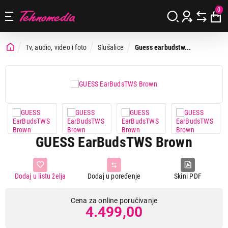
0
Tv, audio, video i foto
Slušalice
Guess earbudstw...
GUESS EarBudsTWS Brown
Dodaj u listu želja
Dodaj u poređenje
Skini PDF
Cena za online poručivanje
4.499,00