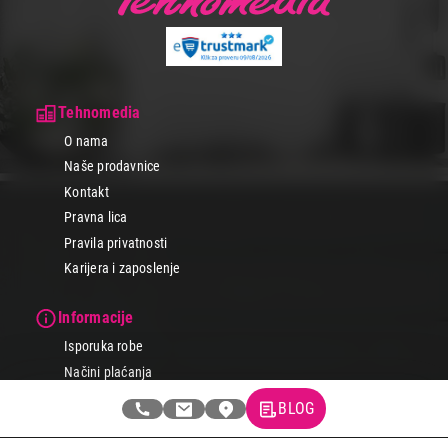
Tehnomedia
O nama
Naše prodavnice
Kontakt
Pravna lica
Pravila privatnosti
Karijera i zaposlenje
Informacije
Isporuka robe
Načini plaćanja
Uslovi korišćenja
BLOG
Tax Free kupovina
Česta postavljana pitanja