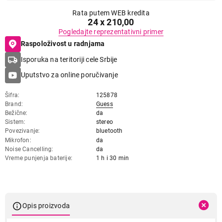
Rata putem WEB kredita
24 x 210,00
Pogledajte reprezentativni primer
Raspoloživost u radnjama
Isporuka na teritoriji cele Srbije
Uputstvo za online poručivanje
Šifra
125878
Brand
Guess
Bežične
da
Sistem
stereo
Povezivanje
bluetooth
Mikrofon
da
Noise Cancelling
da
Vreme punjenja baterije
1 h i 30 min
Opis proizvoda