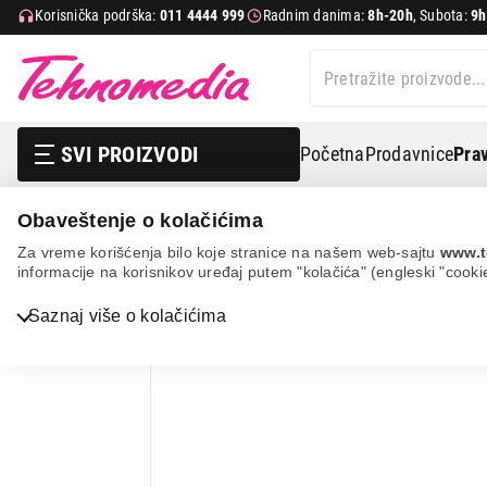
Korisnička podrška:
011 4444 999
Radnim danima:
8h-20h
, Subota:
9h
SVI PROIZVODI
Početna
Prodavnice
Prav
Obaveštenje o kolačićima
Mali kućni aparati
Aparati za tretiranje vazduha
Pre
Za vreme korišćenja bilo koje stranice na našem web-sajtu
www.t
informacije na korisnikov uređaj putem "kolačića" (engleski "cooki
Saznaj više o kolačićima
Bela tehnika
TV, audio, video i foto