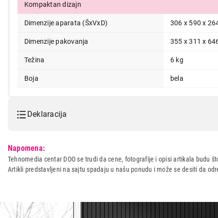
Kompaktan dizajn
Dimenzije aparata (ŠxVxD)
306 x 590 x 2
Dimenzije pakovanja
355 x 311 x 6
Težina
6 kg
Boja
bela
Deklaracija
Model:
GREE Comfort Aria GCF300
Napomena:
Naziv i vrsta robe:
APARAT ZA TRETIRANJE V
Tehnomedia centar DOO se trudi da cene, fotografije i opisi artikala budu što
Artikli predstavljeni na sajtu spadaju u našu ponudu i može se desiti da o
Uvoznik:
Energy Net d.o.o.
Zemlja porekla:
Kina
Prava potrošača:
Zagarantovana sva prava kup