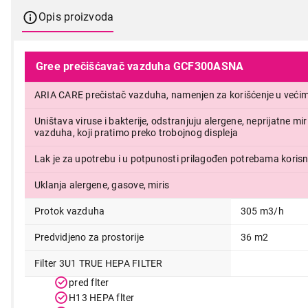
Opis proizvoda
Gree prečišćavač vazduha GCF300ASNA
ARIA CARE prečistač vazduha, namenjen za korišćenje u većim
Uništava viruse i bakterije, odstranjuju alergene, neprijatne mir
vazduha, koji pratimo preko trobojnog displeja
Lak je za upotrebu i u potpunosti prilagođen potrebama korisn
Uklanja alergene, gasove, miris
Protok vazduha
305 m3/h
Predvidjeno za prostorije
36 m2
Filter 3U1 TRUE HEPA FILTER
pred flter
H13 HEPA flter