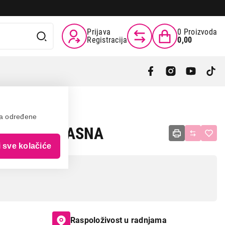
Prijava
0
Proizvoda
Registracija
0,00
va određene
ria GCF300ASNA
i sve kolačiće
Raspoloživost u radnjama