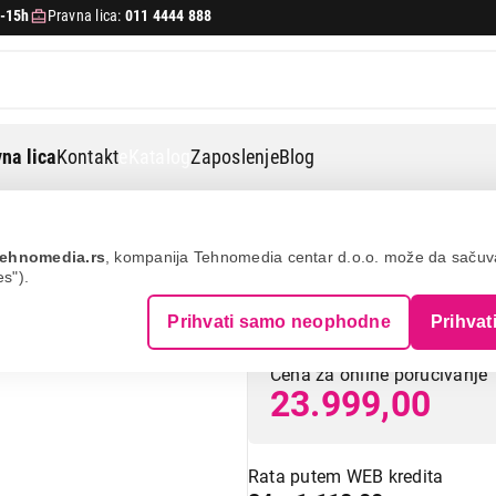
-15h
Pravna lica:
011 4444 888
na lica
Kontakt
eKatalog
Zaposlenje
Blog
čišćivači vazduha
Gree comfort aria gcf300asna
ehnomedia.rs
, kompanija Tehnomedia centar d.o.o. može da saču
es").
GREE Comfort A
Prihvati samo neophodne
Prihvat
Cena za online poručivanje
23.999,00
Rata putem WEB kredita