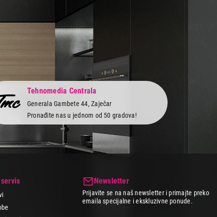
Tehnomedia Centrala
Generala Gambete 44, Zaječar
Pronađite nas u jednom od 50 gradova!
 servis
Newsletter
Prijavite se na naš newsletter i primajte preko
vi
emaila specijalne i ekskluzivne ponude.
obe