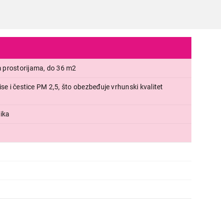
 prostorijama, do 36 m2
ise i čestice PM 2,5, što obezbeđuje vrhunski kvalitet
ika
APARATI ZA TRETIRANJE VAZDUHA