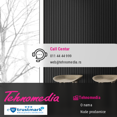
Call Centar
011 44 44 999
web@tehnomedia.rs
Tehnomedia
O nama
Naše prodavnice