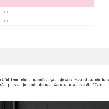
64 mm
46 mm
ASNA
AZDUHA
 tačniji i kompletniji ali ne može da garantuje da su svi podaci apsolutno ispra
dređeni proizvod nije trenutno dostupan. Sve cene su sa uračunatim PDV-om.
aca po osnovu zakona o zaštiti potrošača