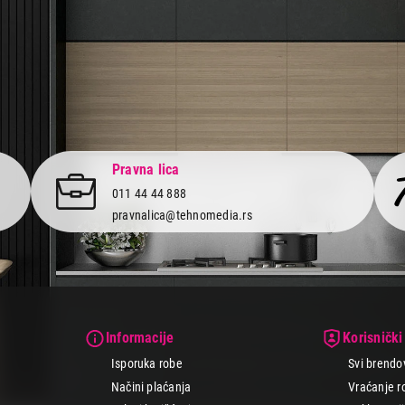
Pravna lica
011 44 44 888
pravnalica@tehnomedia.rs
Informacije
Korisnički
Isporuka robe
Svi brendo
Načini plaćanja
Vraćanje r