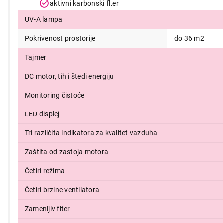
aktivni karbonski flter
23.999,00
UV-A lampa
Pokrivenost prostorije
do 36 m2
Tajmer
DC motor, tih i štedi energiju
Monitoring čistoće
LED displej
Tri različita indikatora za kvalitet vazduha
Zaštita od zastoja motora
Četiri režima
Četiri brzine ventilatora
Zamenljiv flter