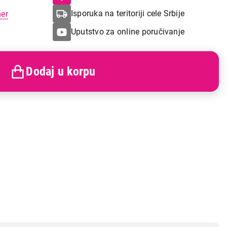
Isporuka na teritoriji cele Srbije
mer
Uputstvo za online poručivanje
Dodaj u korpu