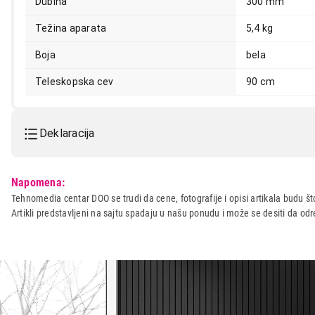
Dubina
300 mm
Težina aparata
5,4 kg
Boja
bela
Teleskopska cev
90 cm
Deklaracija
Model:
GORENJE VC 2421 ECW
Napomena:
Naziv i vrsta robe:
USISIVAC
Tehnomedia centar DOO se trudi da cene, fotografije i opisi artikala budu što
Artikli predstavljeni na sajtu spadaju u našu ponudu i može se desiti da o
Uvoznik:
Gorenje doo
Zemlja porekla:
Kina
Prava potrošača:
Zagarantovana sva prava kup