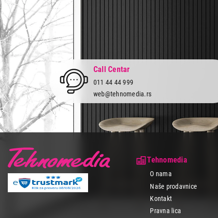
Call Centar
011 44 44 999
web@tehnomedia.rs
Tehnomedia
O nama
Naše prodavnice
Kontakt
Pravna lica