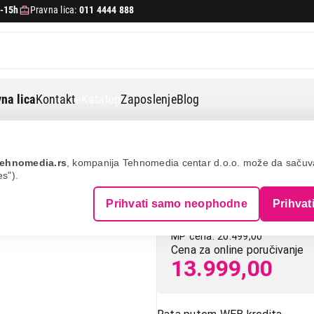
-15h
Pravna lica:
011 4444 888
na lica
Kontakt
eKatalog
Zaposlenje
Blog
renje vc 2421 ecw
ehnomedia.rs
, kompanija Tehnomedia centar d.o.o. može da saču
es").
GORENJE VC 24
Prihvati samo neophodne
Prihvat
MP cena: 20.499,00
Cena za online poručivanje
13.999,00