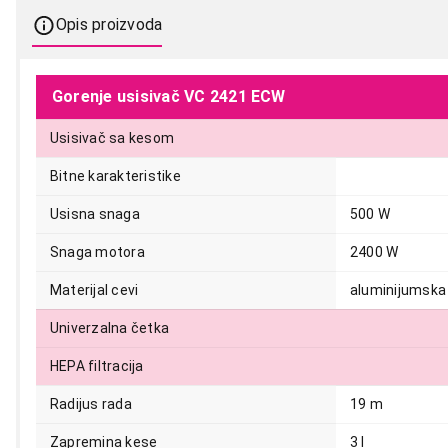
Opis proizvoda
Gorenje usisivač VC 2421 ECW
Usisivač sa kesom
Bitne karakteristike
Usisna snaga
500 W
Snaga motora
2400 W
Materijal cevi
aluminijumska
Univerzalna četka
HEPA filtracija
Radijus rada
19 m
Zapremina kese
3 l