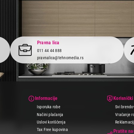
Pravna lica
011 44 44 888
pravnalica@tehnomedia.rs
Informacije
Korisnički
Isporuka robe
Svi brendo
Načini plaćanja
Vraćanje r
Uslovi korišćenja
Reklamacije
Tax Free kupovina
Pratite n