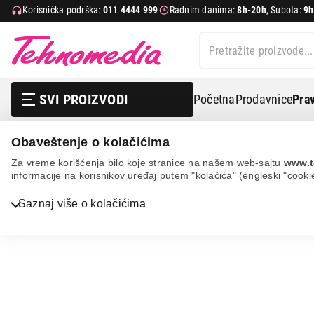
Korisnička podrška:
011 4444 999
Radnim danima:
8h-20h
, Subota:
9h
SVI PROIZVODI
Početna
Prodavnice
Prav
Obaveštenje o kolačićima
Mali kućni aparati
Usisivači
Klasični usisivači
Go
Za vreme korišćenja bilo koje stranice na našem web-sajtu
www.t
informacije na korisnikov uređaj putem "kolačića" (engleski "cooki
32%
UŠTEDA.
Saznaj više o kolačićima
Bela tehnika
TV, audio, video i foto