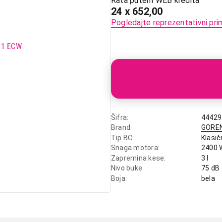
Rata putem WEB kredita
24 x 652,00
Pogledajte reprezentativni pri
Šifra
44429
Brand
GORE
Tip BC
Klasič
Snaga motora
2400 
Zapremina kese
3 l
Nivo buke
75 dB
Boja
bela