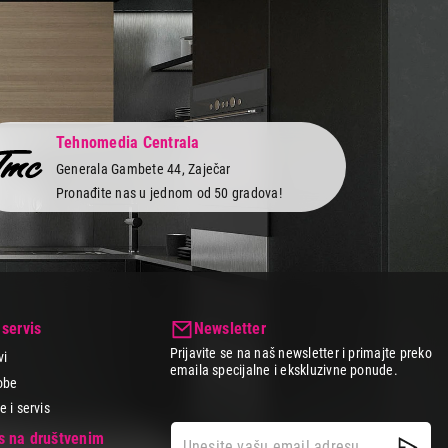
Tehnomedia Centrala
Generala Gambete 44, Zaječar
Pronađite nas u jednom od 50 gradova!
 servis
Newsletter
Prijavite se na naš newsletter i primajte preko
vi
emaila specijalne i ekskluzivne ponude.
obe
 i servis
as na društvenim