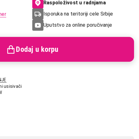
Raspoloživost u radnjama
Isporuka na teritoriji cele Srbije
mer
Uputstvo za online poručivanje
Dodaj u korpu
NJE
ni usisivači
W