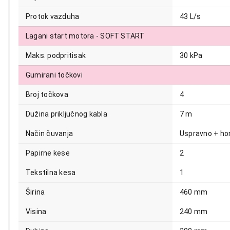
13.999,00
Protok vazduha
43 L/s
Lagani start motora - SOFT START
Maks. podpritisak
30 kPa
Gumirani točkovi
Broj točkova
4
Dužina priključnog kabla
7 m
Način čuvanja
Uspravno + ho
Papirne kese
2
Tekstilna kesa
1
Širina
460 mm
Visina
240 mm