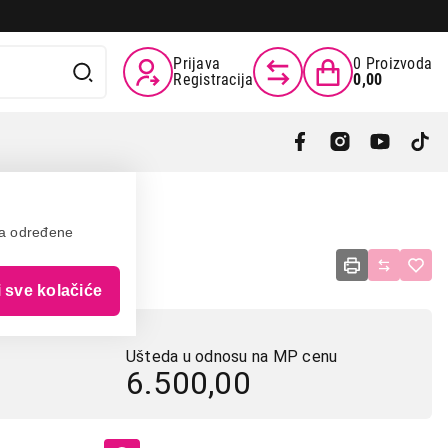
Prijava
0
Proizvoda
Registracija
0,00
va određene
21 ECW
i sve kolačiće
Ušteda u odnosu na MP cenu
6.500,00