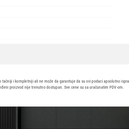
 tačniji i kompletniji ali ne može da garantuje da su svi podaci apsolutno ispra
dređeni proizvod nije trenutno dostupan. Sve cene su sa uračunatim PDV-om.
aca po osnovu zakona o zaštiti potrošača