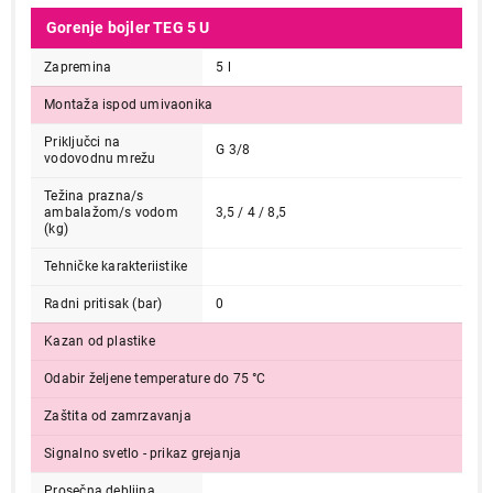
Gorenje bojler TEG 5 U
Zapremina
5 l
Montaža ispod umivaonika
Priključci na
G 3/8
vodovodnu mrežu
Težina prazna/s
ambalažom/s vodom
3,5 / 4 / 8,5
(kg)
Tehničke karakteriistike
Radni pritisak (bar)
0
Kazan od plastike
Odabir željene temperature do 75 °C
Zaštita od zamrzavanja
Signalno svetlo - prikaz grejanja
Prosečna debljina