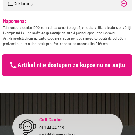
Deklaracija
Model:
GORENJE TEG 5L U N.M.
Napomena:
Naziv i vrsta robe:
BOJLER
Tehnomedia centar DOO se trudi da cene, fotografije i opisi artikala budu što tačniji
Uvoznik:
Gorenje
i kompletniji ali ne može da garantuje da su svi podaci apsolutno ispravni.
Artikli predstavljeni na sajtu spadaju u našu ponudu i može se desiti da određeni
Zemlja porekla:
Srbija
proizvod nije trenutno dostupan. Sve cene su sa uračunatim PDV-om.
Prava potrošača:
Zagarantovana sva prava
kupaca po osnovu zakona o
zaštiti potrošača
Artikal nije dostupan za kupovinu na sajtu
Call Centar
011 44 44 999
web@tehnomedia.rs