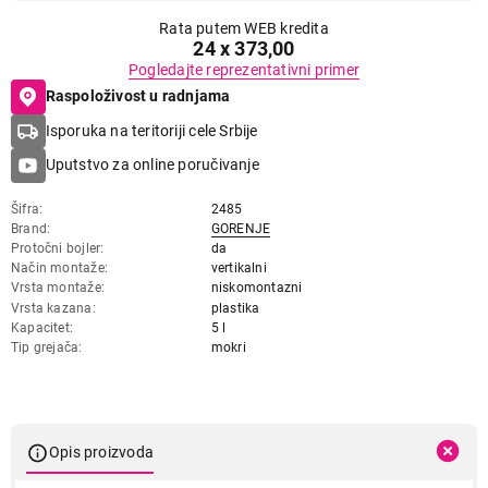
Rata putem WEB kredita
24 x 373,00
Pogledajte reprezentativni primer
Raspoloživost u radnjama
Isporuka na teritoriji cele Srbije
Uputstvo za online poručivanje
Šifra
2485
Brand
GORENJE
Protočni bojler
da
Način montaže
vertikalni
Vrsta montaže
niskomontazni
Vrsta kazana
plastika
Kapacitet
5 l
Tip grejača
mokri
Opis proizvoda