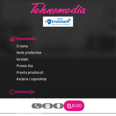
Tehnomedia
O nama
Naše prodavnice
Kontakt
Pravna lica
Pravila privatnosti
Karijera i zaposlenje
Informacije
Isporuka robe
BLOG
Načini plaćanja
Uslovi korišćenja