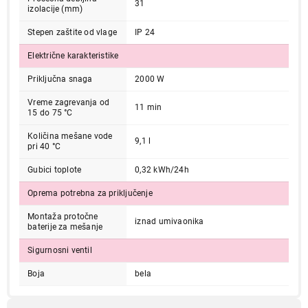
31
izolacije (mm)
Stepen zaštite od vlage
IP 24
Električne karakteristike
Priključna snaga
2000 W
Vreme zagrevanja od
11 min
15 do 75 °C
7.999,00
BOJLERI
Količina mešane vode
9,1 l
GORENJE TEG 5L U N.M.
pri 40 °C
Proizvod je dodat u korpu.
Gubici toplote
0,32 kWh/24h
Oprema potrebna za priključenje
Ukupno u korpi:
0,00
Montaža protočne
iznad umivaonika
baterije za mešanje
Nastavi kupovinu
Sigurnosni ventil
Boja
bela
Završi kupovinu