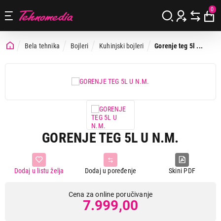
0
Bela tehnika
Bojleri
Kuhinjski bojleri
Gorenje teg 5l ...
GORENJE TEG 5L U N.M.
Dodaj u listu želja
Dodaj u poređenje
Skini PDF
Cena za online poručivanje
7.999,00