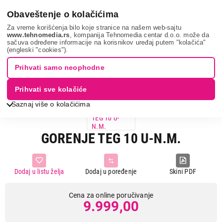
0
Obaveštenje o kolačićima
Za vreme korišćenja bilo koje stranice na našem web-sajtu
www.tehnomedia.rs
, kompanija Tehnomedia centar d.o.o. može da
sačuva određene informacije na korisnikov uređaj putem "kolačića"
Bela tehnika
Bojleri
Kuhinjski bojleri
Gorenje teg 10 ...
(engleski "cookies").
Prihvati samo neophodne
Prihvati sve kolačiće
Saznaj više o kolačićima
GORENJE TEG 10 U-N.M.
Dodaj u listu želja
Dodaj u poređenje
Skini PDF
Cena za online poručivanje
9.999,00