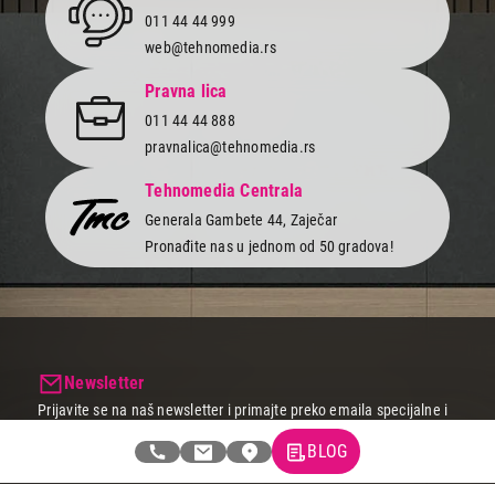
011 44 44 999
web@tehnomedia.rs
Pravna lica
011 44 44 888
pravnalica@tehnomedia.rs
Tehnomedia Centrala
Generala Gambete 44, Zaječar
Pronađite nas u jednom od 50 gradova!
Newsletter
Prijavite se na naš newsletter i primajte preko emaila specijalne i
ekskluzivne ponude.
BLOG