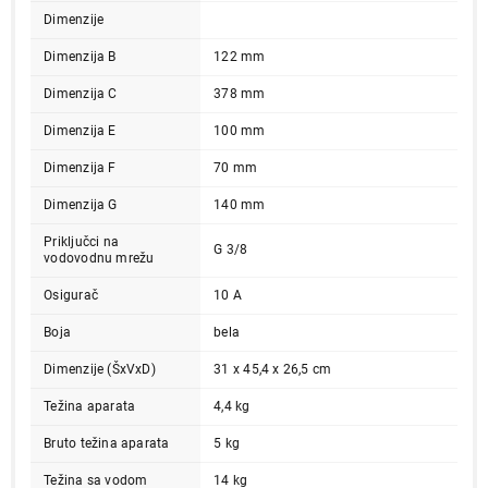
Dimenzije
Dimenzija B
122 mm
Dimenzija C
378 mm
Dimenzija E
100 mm
Dimenzija F
70 mm
Dimenzija G
140 mm
Priključci na
G 3/8
vodovodnu mrežu
Osigurač
10 A
Boja
bela
Dimenzije (ŠxVxD)
31 x 45,4 x 26,5 cm
Težina aparata
4,4 kg
Bruto težina aparata
5 kg
Težina sa vodom
14 kg