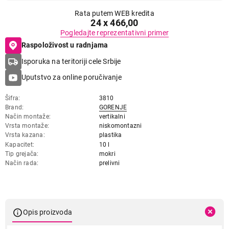
Rata putem WEB kredita
24 x 466,00
Pogledajte reprezentativni primer
Raspoloživost u radnjama
Isporuka na teritoriji cele Srbije
Uputstvo za online poručivanje
Šifra
3810
Brand
GORENJE
Način montaže
vertikalni
Vrsta montaže
niskomontazni
Vrsta kazana
plastika
Kapacitet
10 l
Tip grejača
mokri
Način rada
prelivni
Opis proizvoda