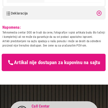
Deklaracija
Model:
GORENJE TEG 10 U-N.M.
Napomena:
Naziv i vrsta robe:
BOJLER
Tehnomedia centar DOO se trudi da cene, fotografije i opisi artikala budu što tačniji
Uvoznik:
Gorenje
i kompletniji ali ne može da garantuje da su svi podaci apsolutno ispravni.
Artikli predstavljeni na sajtu spadaju u našu ponudu i može se desiti da određeni
Zemlja porekla:
Srbija
proizvod nije trenutno dostupan. Sve cene su sa uračunatim PDV-om.
Prava potrošača:
Zagarantovana sva prava
kupaca po osnovu zakona o
zaštiti potrošača
Artikal nije dostupan za kupovinu na sajtu
Call Centar