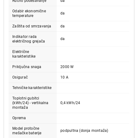
Ručno podešavanje
da
Odabir ekonomične
da
temperature
Zaštita od smrzavanja
da
Indikator rada
da
električnog grejača
Električne
9.999,00
karakteristike
BOJLERI
GORENJE TEG 10 U-N.M.
Priključna snaga
2000 W
Proizvod je dodat u korpu.
Osigurač
10 A
Tehničke karakteristike
Ukupno u korpi:
0,00
Toplotni gubitci
(kWh/24) - vertikalna
0,4 kWh/24
montaža
Nastavi kupovinu
Oprema
Model protočne
podpultna (donja montaža)
Završi kupovinu
mešačke baterije