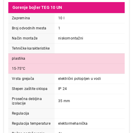
Gorenje bojler TEG 10 UN
Zapremina
10 l
Broj odvodnih mesta
1
Način montaže
niskomontažni
Tehničke karakteristike
plastika
15-75°C
Vrsta grejača
električni potopljen u vodi
Stepen zaštite oklopa
IP 24
Prosečna debljina
35 mm
izolacije
Regulacija
Regulacija temperature
elektormehanička