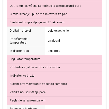
OptiTemp - savršena kombinacija temperature i pare
Glatko klizanje - puno malih otvora za paru
Elektronsko upravljanje sa LED ekranom
Digitalni displej
belo osvetljenje
Podešavanje
analogni
temperature
14.990,00
Indikator rada
bela boja
PEGLE
GORENJE SGD 3000 BBK
Regulator temperature
Proizvod je dodat u korpu.
Kontrolna sijalica za nizak nivo vode
Indikator kertridža
Ukupno u korpi:
0,00
Sistem protiv stvaranja vodenog kamenca
Vertikalno ispuštanje pare
Nastavi kupovinu
Peglanje sa suvom parom
Rotacija priključnog