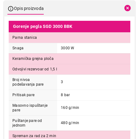
Opis proizvoda
Gorenje pegla SGD 3000 BBK
Parna stanica
Snaga
3000 W
Keramička grejna ploča
Odvojivi rezervoar od 1,5 l
Broj nivoa
3
podešavanja pare
Pritisak pare
8 bar
Masovno ispuštanje
160 g/min
pare
Puštanje pare od
480 g/min
jednom
Spreman za rad za 2 min