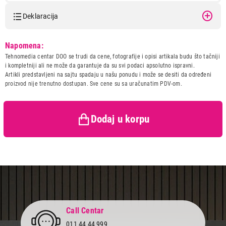
Deklaracija
Model:
GORENJE SGD 3000 BBK
Napomena:
Naziv i vrsta robe:
PEGLA
Tehnomedia centar DOO se trudi da cene, fotografije i opisi artikala budu što tačniji
Uvoznik:
Gorenje d.o.o.
i kompletniji ali ne može da garantuje da su svi podaci apsolutno ispravni.
Artikli predstavljeni na sajtu spadaju u našu ponudu i može se desiti da određeni
Zemlja porekla:
Kina
proizvod nije trenutno dostupan. Sve cene su sa uračunatim PDV-om.
Prava potrošača:
Zagarantovana sva prava
kupaca po osnovu zakona o
zaštiti potrošača
Dodaj u korpu
Call Centar
011 44 44 999