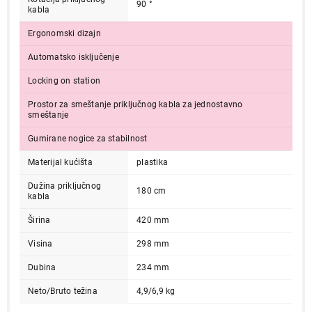
90 °
Završi kupovinu
kabla
Ergonomski dizajn
Automatsko isključenje
Locking on station
Prostor za smeštanje priključnog kabla za jednostavno
smeštanje
Gumirane nogice za stabilnost
Materijal kućišta
plastika
Dužina priključnog
180 cm
kabla
Širina
420 mm
Visina
298 mm
Dubina
234 mm
Neto/Bruto težina
4,9/6,9 kg