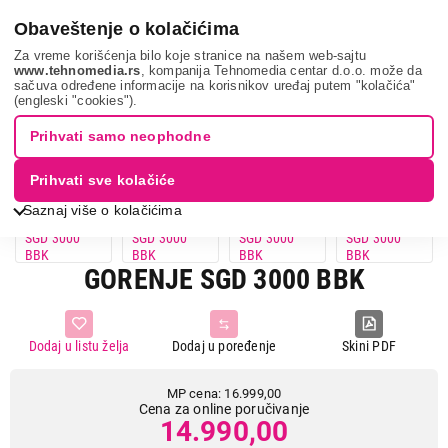
0
Obaveštenje o kolačićima
Za vreme korišćenja bilo koje stranice na našem web-sajtu
www.tehnomedia.rs
, kompanija Tehnomedia centar d.o.o. može da
sačuva određene informacije na korisnikov uređaj putem "kolačića"
Mali kućni aparati
Pegle
Parne stanice
Gorenje sgd 300...
(engleski "cookies").
Prihvati samo neophodne
12%
UŠTEDA.
Prihvati sve kolačiće
Saznaj više o kolačićima
GORENJE SGD 3000 BBK
Dodaj u listu želja
Dodaj u poređenje
Skini PDF
MP cena: 16.999,00
Cena za online poručivanje
14.990,00