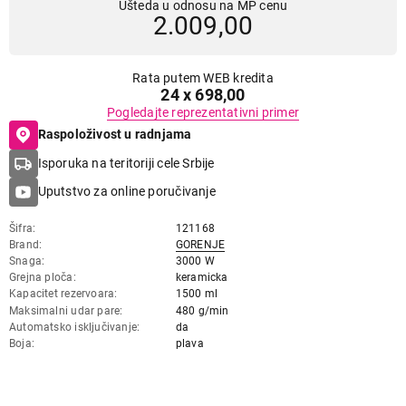
Ušteda u odnosu na MP cenu
2.009,00
Rata putem WEB kredita
24 x 698,00
Pogledajte reprezentativni primer
Raspoloživost u radnjama
Isporuka na teritoriji cele Srbije
Uputstvo za online poručivanje
Šifra
121168
Brand
GORENJE
Snaga
3000 W
Grejna ploča
keramicka
Kapacitet rezervoara
1500 ml
Maksimalni udar pare
480 g/min
Automatsko isključivanje
da
Boja
plava