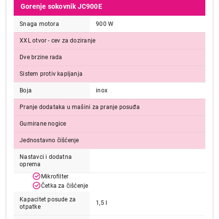
Gorenje sokovnik JC900E
Snaga motora
900 W
XXL otvor - cev za doziranje
Dve brzine rada
Sistem protiv kapljanja
Boja
inox
Pranje dodataka u mašini za pranje posuđa
Gumirane nogice
Jednostavno čišćenje
Nastavci i dodatna
oprema
Mikrofilter
Četka za čišćenje
Kapacitet posude za
1,5 l
otpatke