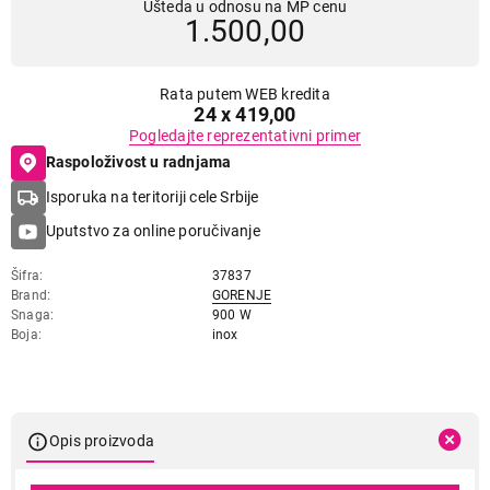
Ušteda u odnosu na MP cenu
1.500,00
Rata putem WEB kredita
24 x 419,00
Pogledajte reprezentativni primer
Raspoloživost u radnjama
Isporuka na teritoriji cele Srbije
Uputstvo za online poručivanje
Šifra
37837
Brand
GORENJE
Snaga
900 W
Boja
inox
Opis proizvoda