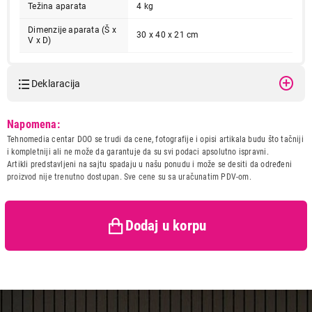
Težina aparata
4 kg
Dimenzije aparata (Š x
30 x 40 x 21 cm
V x D)
Deklaracija
Model:
GORENJE JC 900 E
8.999,00
Napomena:
SOKOVNICI
Naziv i vrsta robe:
SOKOVNIK
Tehnomedia centar DOO se trudi da cene, fotografije i opisi artikala budu što tačniji
GORENJE JC 900 E
Uvoznik:
Gorenje doo
i kompletniji ali ne može da garantuje da su svi podaci apsolutno ispravni.
Proizvod je dodat u korpu.
Artikli predstavljeni na sajtu spadaju u našu ponudu i može se desiti da određeni
Zemlja porekla:
Kina
proizvod nije trenutno dostupan. Sve cene su sa uračunatim PDV-om.
Prava potrošača:
Zagarantovana sva prava
Ukupno u korpi:
0,00
kupaca po osnovu zakona o
zaštiti potrošača
Dodaj u korpu
Nastavi kupovinu
Završi kupovinu