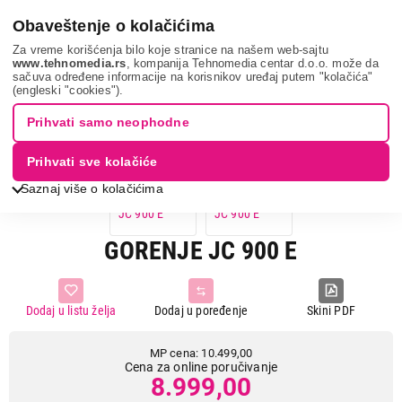
0
Obaveštenje o kolačićima
Za vreme korišćenja bilo koje stranice na našem web-sajtu
www.tehnomedia.rs
, kompanija Tehnomedia centar d.o.o. može da
sačuva određene informacije na korisnikov uređaj putem "kolačića"
Mali kuhinjski aparati
Sokovnici
Gorenje jc 900 ...
(engleski "cookies").
Prihvati samo neophodne
14%
UŠTEDA.
Prihvati sve kolačiće
Saznaj više o kolačićima
GORENJE JC 900 E
Dodaj u listu želja
Dodaj u poređenje
Skini PDF
MP cena: 10.499,00
Cena za online poručivanje
8.999,00