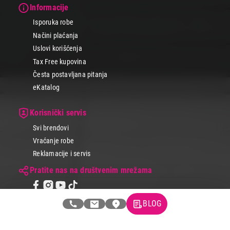
Informacije
Isporuka robe
Načini plaćanja
Uslovi korišćenja
Tax Free kupovina
Česta postavljana pitanja
eKatalog
Korisnički servis
Svi brendovi
Vraćanje robe
Reklamacije i servis
Pratite nas na društvenim mrežama
BLOG
© 2026 Tehnomedia centar d.o.o.