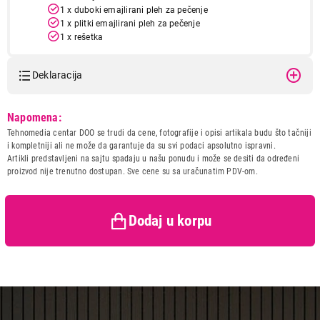
1 x duboki emajlirani pleh za pečenje
1 x plitki emajlirani pleh za pečenje
1 x rešetka
Priključna snaga
10,5 kW
Deklaracija
Napon
220-240 V
Frekvencija
50/60 Hz
Model:
GORENJE GEIT6C60XPG
Napomena:
Naziv i vrsta robe:
SPORET
Tip povezivanja
AC 230 V/400 V
Tehnomedia centar DOO se trudi da cene, fotografije i opisi artikala budu što tačniji
Uvoznik:
GORENJE d.o.o.
i kompletniji ali ne može da garantuje da su svi podaci apsolutno ispravni.
Širina
600 mm
Artikli predstavljeni na sajtu spadaju u našu ponudu i može se desiti da određeni
Zemlja porekla:
Ceska
proizvod nije trenutno dostupan. Sve cene su sa uračunatim PDV-om.
Visina
850 mm
Prava potrošača:
Zagarantovana sva prava
kupaca po osnovu zakona o
Dubina
600 mm
zaštiti potrošača
Dodaj u korpu
Neto težina
47,3/50,7 kg