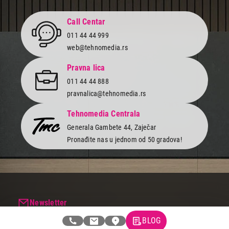
Call Centar
011 44 44 999
web@tehnomedia.rs
Pravna lica
011 44 44 888
pravnalica@tehnomedia.rs
Tehnomedia Centrala
Generala Gambete 44, Zaječar
Pronađite nas u jednom od 50 gradova!
Newsletter
Prijavite se na naš newsletter i primajte preko emaila specijalne i
BLOG
ekskluzivne ponude.