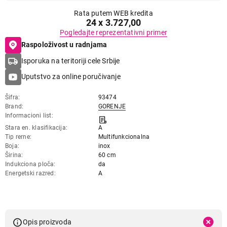
Rata putem WEB kredita
24 x 3.727,00
Pogledajte reprezentativni primer
Raspoloživost u radnjama
Isporuka na teritoriji cele Srbije
Uputstvo za online poručivanje
Šifra
93474
Brand
GORENJE
Informacioni list
Stara en. klasifikacija
A
Tip rerne
Multifunkcionalna
Boja
inox
Širina
60 cm
Indukciona ploča
da
Energetski razred
A
Opis proizvoda