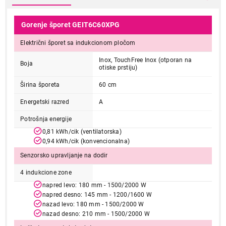
Gorenje šporet GEIT6C60XPG
Električni šporet sa indukcionom pločom
Inox, TouchFree Inox (otporan na
Boja
otiske prstiju)
Širina šporeta
60 cm
Energetski razred
A
Potrošnja energije
0,81 kWh/cik (ventilatorska)
0,94 kWh/cik (konvencionalna)
Senzorsko upravljanje na dodir
4 indukcione zone
napred levo: 180 mm - 1500/2000 W
napred desno: 145 mm - 1200/1600 W
nazad levo: 180 mm - 1500/2000 W
nazad desno: 210 mm - 1500/2000 W