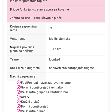
Indikator preostale toplote
Bridge funkcija - spajanje zona za kuvanje
Zaštita za decu - zaključavanje ploče
Korisna zapremina
71 l
rerne
Vrsta rerne
Multisistemska
Najveća površina
79.999,00
1316 cm
pleha za pečenje
ŠPORETI
GORENJE GEIT6C60XPG
Tajmer
IconLed
Proizvod je dodat u korpu.
Oblik dizajn dugmeta
neosvetljeno potapajuće dugme
Ukupno u korpi:
0,00
Načini zagrevanja
FastPreheat - brzo zagrevanje rerne
Gornji i donji grejač i ventialtor
Nastavi kupovinu
Veliki infra grejač sa ventilatorom
AirFry
Kružni grejač
Donji i gornji grejač
Završi kupovinu
Veliki infra grejač