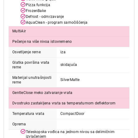
Pizza funkcija
FrozenBake
Defrost - odmrzavanje
AquaClean - program samočišćenja
MultiAir
Pečenje na više nivoa istovremeno
Osvetljenje rerne
iza
Glatka površina vrata
skidajuća
rerne
Materijal unutrašnjosti
SilverMatte
rerne
GentleClose meko zatvaranje vrata
Dvostruko zastakljena vrata sa temperaturnom deflektorom
Temperatura vrata
CompactDoor
Oprema
Teleskopska vođica na jednom nivou sa delimičnim
izvlačenjem