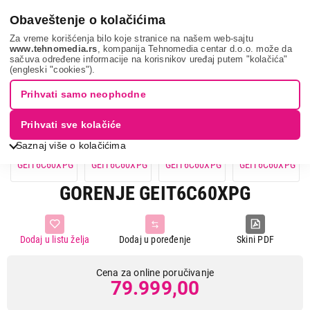
0
Obaveštenje o kolačićima
Za vreme korišćenja bilo koje stranice na našem web-sajtu
www.tehnomedia.rs
, kompanija Tehnomedia centar d.o.o. može da
sačuva određene informacije na korisnikov uređaj putem "kolačića"
Bela tehnika
Šporeti
Indukcioni šporeti
Gorenje geit6c6...
(engleski "cookies").
Prihvati samo neophodne
Prihvati sve kolačiće
Saznaj više o kolačićima
GORENJE GEIT6C60XPG
Dodaj u listu želja
Dodaj u poređenje
Skini PDF
Cena za online poručivanje
79.999,00