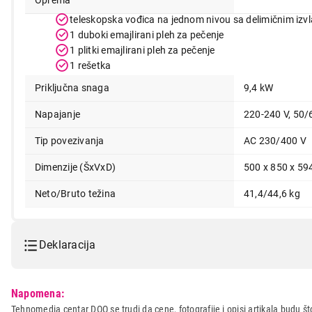
teleskopska vođica na jednom nivou sa delimičnim izv
1 duboki emajlirani pleh za pečenje
1 plitki emajlirani pleh za pečenje
1 rešetka
Priključna snaga
9,4 kW
Napajanje
220-240 V, 50/
Tip povezivanja
AC 230/400 V
Dimenzije (ŠxVxD)
500 x 850 x 5
Neto/Bruto težina
41,4/44,6 kg
Deklaracija
Model:
GORENJE GECS 5C70 XA
Napomena:
Naziv i vrsta robe:
SPORET
Tehnomedia centar DOO se trudi da cene, fotografije i opisi artikala budu što