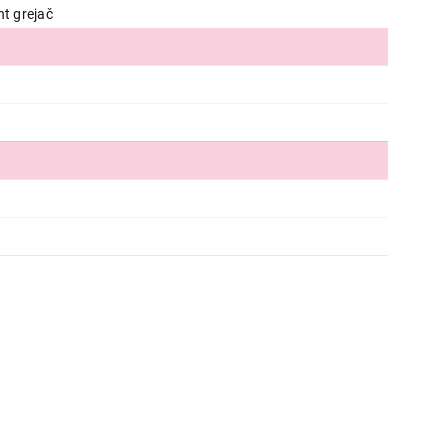
GORENJE GECS 5C70 XA
ht grejač
Proizvod je dodat u korpu.
Ukupno u korpi:
0,00
Nastavi kupovinu
Završi