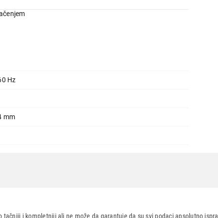
lačenjem
60 Hz
94 mm
 tačniji i kompletniji ali ne može da garantuje da su svi podaci apsolutno ispra