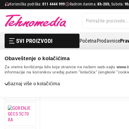
Korisnička podrška:
011 4444 999
Radnim danima:
8h-20h
, Subota:
9h
SVI PROIZVODI
Početna
Prodavnice
Prav
Obaveštenje o kolačićima
Bela tehnika
Šporeti
Staklokeramički šporeti
Gor
Za vreme korišćenja bilo koje stranice na našem web-sajtu
www.t
informacije na korisnikov uređaj putem "kolačića" (engleski "cooki
Saznaj više o kolačićima
Bela tehnika
TV, audio, video i foto
IT & Gaming