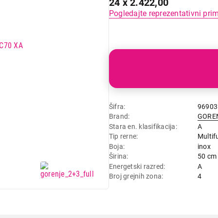
24 x 2.422,00
Pogledajte reprezentativni pri
Šifra
96903
Brand
GORE
Stara en. klasifikacija
A
Tip rerne
Multif
Boja
inox
Širina
50 cm
Energetski razred
A
Broj grejnih zona
4