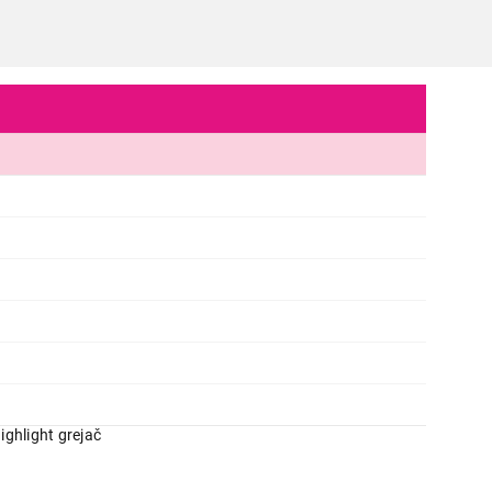
ighlight grejač
ŠPORETI