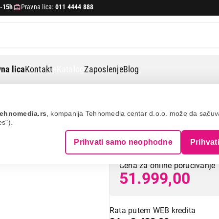
-15h
Pravna lica:
011 4444 888
na lica
Kontakt
eKatalog
Zaposlenje
Blog
enje gecs 5c70 xa
ehnomedia.rs
, kompanija Tehnomedia centar d.o.o. može da saču
es").
GORENJE GECS 
Prihvati samo neophodne
Prihvat
Cena za online poručivanje
51.999,00
Rata putem WEB kredita