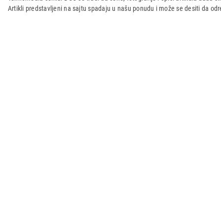
Artikli predstavljeni na sajtu spadaju u našu ponudu i može se desiti da o
Uvoznik:
GORENJE d.o.o.
Zemlja porekla:
Ceska
Prava potrošača:
Zagarantovana sva prava kup
Call Centar
011 44 44 999
web@tehnomedia.rs