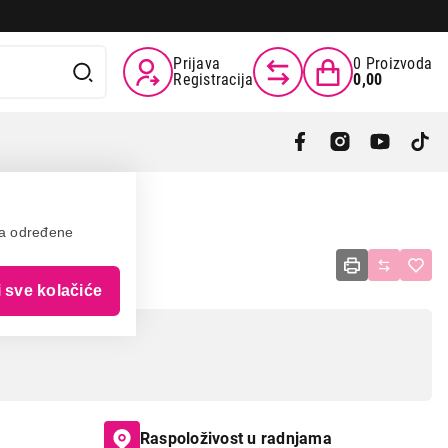
Prijava
0
Proizvoda
Registracija
0,00
va određene
5C70 XA
i sve kolačiće
Raspoloživost u radnjama