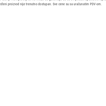
dređeni proizvod nije trenutno dostupan. Sve cene su sa uračunatim PDV-om.
aca po osnovu zakona o zaštiti potrošača
Pravna lica
011 44 44 888
pravnalica@tehnomedia.rs