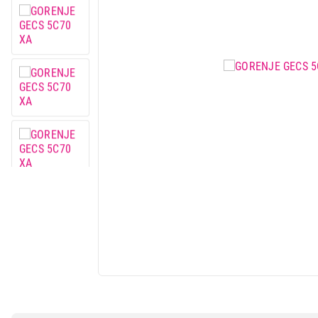
Mobilni telefoni i tableti
Mali kućni aparati
Mali kuhinjski aparati
Grejanje i hlađenje
Nega tela, lepota i zdravlje
Sport i putovanje
Sve za kuću i baštu
Vesa