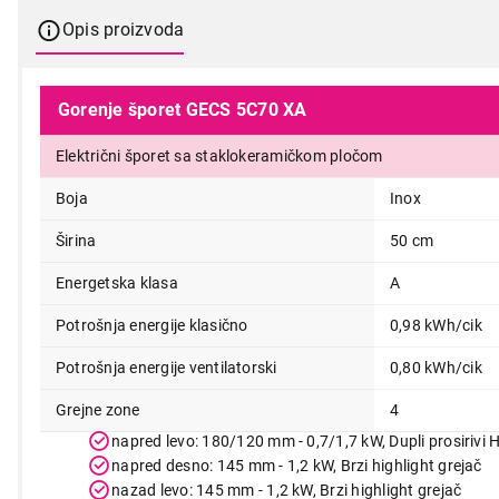
Opis proizvoda
Gorenje šporet GECS 5C70 XA
Električni šporet sa staklokeramičkom pločom
Boja
Inox
Širina
50 cm
Energetska klasa
A
Potrošnja energije klasično
0,98 kWh/cik
Potrošnja energije ventilatorski
0,80 kWh/cik
Grejne zone
4
napred levo: 180/120 mm - 0,7/1,7 kW, Dupli prosirivi H
napred desno: 145 mm - 1,2 kW, Brzi highlight grejač
nazad levo: 145 mm - 1,2 kW, Brzi highlight grejač