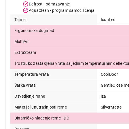
Defrost - odmrzavanje
AquaClean - program samočišćenja
Tajmer
IconLed
Ergonomska dugmad
MultiAir
ExtraSteam
Trostruko zastakljena vrata sa jednim temperaturnim deflekt
Temperatura vrata
CoolDoor
Šarka vrata
GentleClose me
Osvetljenje rerne
iza
Materijal unutrašnjosti rerne
SilverMatte
Dinamičko hlađenje rerne - DC
Oprema