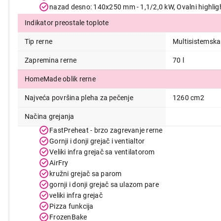
51.999,00
nazad desno: 140x250 mm - 1,1/2,0 kW, Ovalni highlig
Indikator preostale toplote
Tip rerne
Multisistemska
Zapremina rerne
70 l
HomeMade oblik rerne
Najveća površina pleha za pečenje
1260 cm2
Načina grejanja
FastPreheat - brzo zagrevanje rerne
Gornji i donji grejač i ventialtor
Veliki infra grejač sa ventilatorom
AirFry
kružni grejač sa parom
gornji i donji grejač sa ulazom pare
veliki infra grejač
Pizza funkcija
FrozenBake