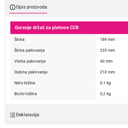
Opis proizvoda
Gorenje držač za plehove CCR
Širina
189 mm
Širina pakovanja
235 mm
1.190,00
Visina pakovanja
40 mm
Dubina pakovanja
210 mm
Neto težina
0,1 kg
Bruto težina
0,2 kg
Deklaracija