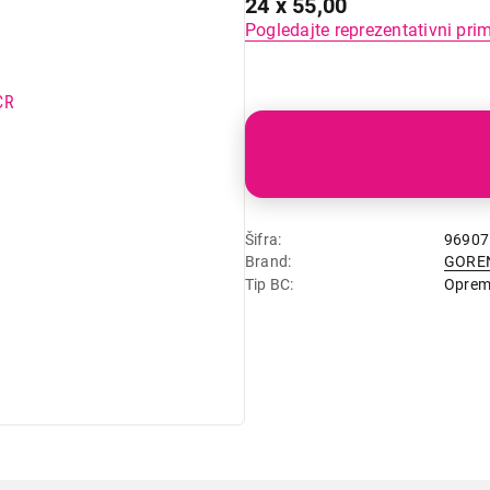
24 x 55,00
Pogledajte reprezentativni pri
Šifra
96907
Brand
GORE
Tip BC
Opre