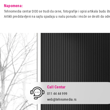
Model:
GORENJE CCR
Napomena:
Naziv i vrsta robe:
OPREMA I SREDSTVA ZA BE
Tehnomedia centar DOO se trudi da cene, fotografije i opisi artikala budu što
Artikli predstavljeni na sajtu spadaju u našu ponudu i može se desiti da o
Uvoznik:
GORENJE D.O.O.
Zemlja porekla:
Slovenija
Prava potrošača:
Zagarantovana sva prava kup
Call Centar
011 44 44 999
web@tehnomedia.rs