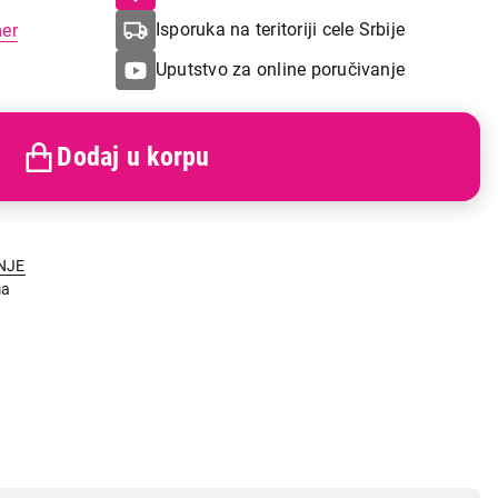
Isporuka na teritoriji cele Srbije
mer
Uputstvo za online poručivanje
Dodaj u korpu
NJE
ma