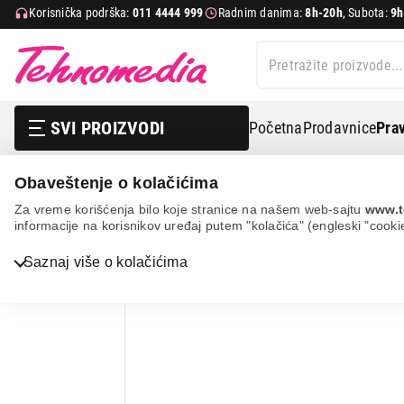
Korisnička podrška:
011 4444 999
Radnim danima:
8h-20h
, Subota:
9h
SVI PROIZVODI
Početna
Prodavnice
Prav
Obaveštenje o kolačićima
Bela tehnika
Oprema za belu tehniku
Oprema za šp
Za vreme korišćenja bilo koje stranice na našem web-sajtu
www.t
informacije na korisnikov uređaj putem "kolačića" (engleski "cooki
Bela tehnika
Saznaj više o kolačićima
TV, audio, video i foto
IT & Gaming
Mobilni telefoni i tableti
Mali kućni aparati