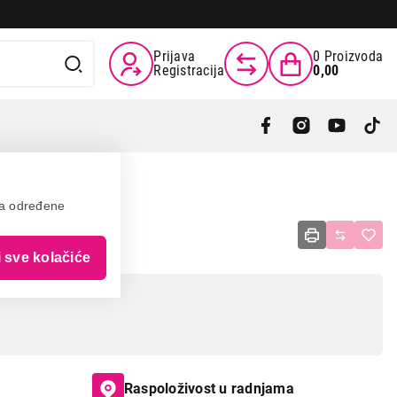
Prijava
0
Proizvoda
Registracija
0,00
va određene
i sve kolačiće
Raspoloživost u radnjama