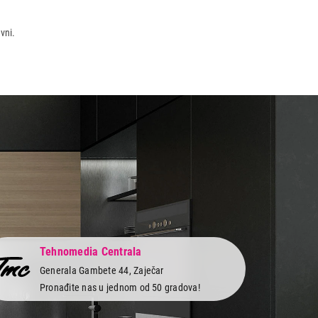
vni.
Tehnomedia Centrala
Generala Gambete 44, Zaječar
Pronađite nas u jednom od 50 gradova!