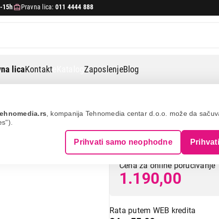
-15h
Pravna lica:
011 4444 888
na lica
Kontakt
eKatalog
Zaposlenje
Blog
orete
Gorenje ccr
ehnomedia.rs
, kompanija Tehnomedia centar d.o.o. može da saču
es").
GORENJE CCR
Prihvati samo neophodne
Prihvat
Cena za online poručivanje
1.190,00
Rata putem WEB kredita