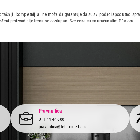
LU TEHNIKU
 tačniji i kompletniji ali ne može da garantuje da su svi podaci apsolutno ispra
dređeni proizvod nije trenutno dostupan. Sve cene su sa uračunatim PDV-om.
aca po osnovu zakona o zaštiti potrošača
Pravna lica
011 44 44 888
pravnalica@tehnomedia.rs