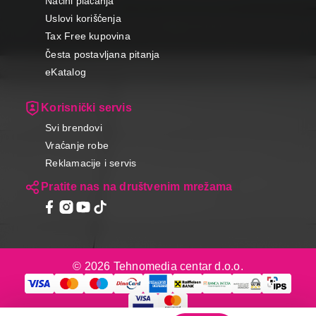
Načini plaćanja
Uslovi korišćenja
Tax Free kupovina
Česta postavljana pitanja
eKatalog
Korisnički servis
Svi brendovi
Vraćanje robe
Reklamacije i servis
Pratite nas na društvenim mrežama
© 2026 Tehnomedia centar d.o.o.