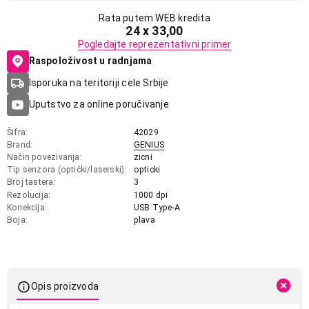
Rata putem WEB kredita
24 x 33,00
Pogledajte reprezentativni primer
Raspoloživost u radnjama
Isporuka na teritoriji cele Srbije
Uputstvo za online poručivanje
Šifra
42029
Brand
GENIUS
Način povezivanja
zicni
Tip senzora (optički/laserski)
opticki
Broj tastera
3
Rezolucija
1000 dpi
Konekcija
USB Type-A
Boja
plava
Opis proizvoda