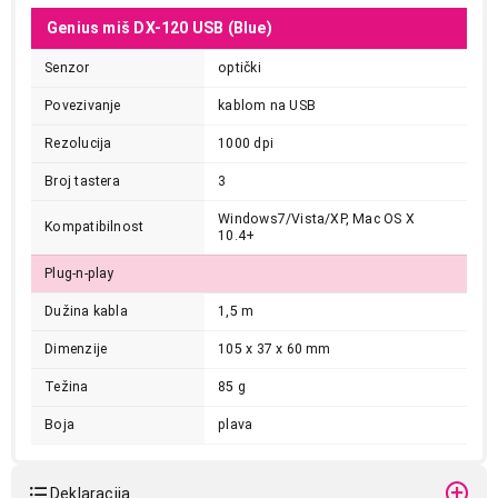
Genius miš DX-120 USB (Blue)
Senzor
optički
Povezivanje
kablom na USB
Rezolucija
1000 dpi
Broj tastera
3
Windows7/Vista/XP, Mac OS X
Kompatibilnost
10.4+
Plug-n-play
Dužina kabla
1,5 m
Dimenzije
105 x 37 x 60 mm
Težina
85 g
Boja
plava
Deklaracija