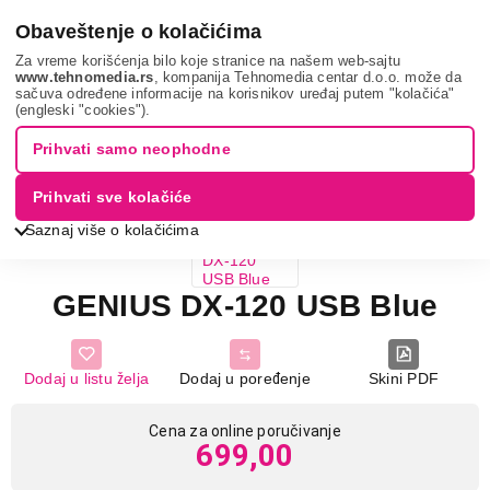
0
Obaveštenje o kolačićima
Za vreme korišćenja bilo koje stranice na našem web-sajtu
www.tehnomedia.rs
, kompanija Tehnomedia centar d.o.o. može da
sačuva određene informacije na korisnikov uređaj putem "kolačića"
It & gaming
Periferije
Miševi
Genius dx-120 u...
(engleski "cookies").
Prihvati samo neophodne
Prihvati sve kolačiće
Saznaj više o kolačićima
GENIUS DX-120 USB Blue
Dodaj u listu želja
Dodaj u poređenje
Skini PDF
Cena za online poručivanje
699,00