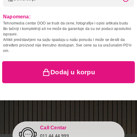
Model:
GENIUS DX-120 USB Blue
Napomena:
Naziv i vrsta robe:
MIS
Tehnomedia centar DOO se trudi da cene, fotografije i opisi artikala budu
Uvoznik:
PC CENTAR DOO
što tačniji i kompletniji ali ne može da garantuje da su svi podaci apsolutno
ispravni.
Zemlja porekla:
Kina
Artikli predstavljeni na sajtu spadaju u našu ponudu i može se desiti da
Prava potrošača:
Zagarantovana sva prava
određeni proizvod nije trenutno dostupan. Sve cene su sa uračunatim PDV-
kupaca po osnovu zakona o
om.
zaštiti potrošača
699,00
MISEVI
Dodaj u korpu
GENIUS DX-120 USB Blue
Proizvod je dodat u korpu.
Ukupno u korpi:
0,00
Nastavi kupovinu
Call Centar
011 44 44 999