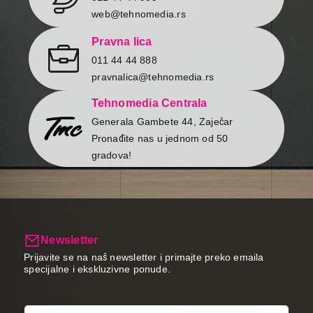
Završi kupovinu
web@tehnomedia.rs
Pravna lica
011 44 44 888
pravnalica@tehnomedia.rs
Tehnomedia Centrala
Generala Gambete 44, Zaječar
Pronađite nas u jednom od 50
gradova!
Newsletter
Prijavite se na naš newsletter i primajte preko emaila
specijalne i ekskluzivne ponude.