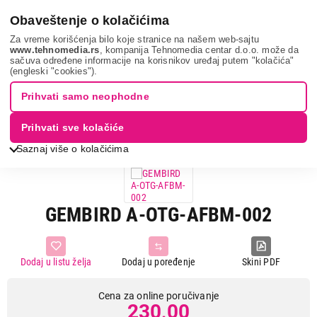
0
Obaveštenje o kolačićima
Za vreme korišćenja bilo koje stranice na našem web-sajtu
www.tehnomedia.rs
, kompanija Tehnomedia centar d.o.o. može da
sačuva određene informacije na korisnikov uređaj putem "kolačića"
It & gaming
Kablovi i adapteri
Adapteri i konverteri
(engleski "cookies").
Gembird a-otg-a...
Prihvati samo neophodne
Prihvati sve kolačiće
Saznaj više o kolačićima
GEMBIRD A-OTG-AFBM-002
Dodaj u listu želja
Dodaj u poređenje
Skini PDF
Cena za online poručivanje
230,00