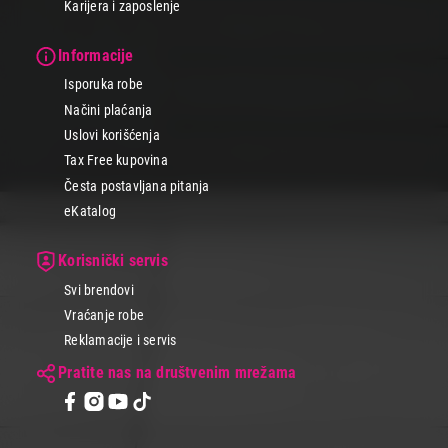
Karijera i zaposlenje
Informacije
Isporuka robe
Načini plaćanja
Uslovi korišćenja
Tax Free kupovina
Česta postavljana pitanja
eKatalog
Korisnički servis
Svi brendovi
Vraćanje robe
Reklamacije i servis
Pratite nas na društvenim mrežama