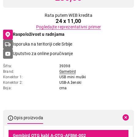
Rata putem WEB kredita
24 x 11,00
Pogledajte reprezentativni primer
Raspoloživost u radnjama
Isporuka na teritoriji cele Srbije
Uputstvo za online poručivanje
Šifra
39398
Brand
Gamebird
Konektor 1
USB mini muški
Konektor 2
USB-A ženski
Boja
crna
Opis proizvoda
Gembird OTG kabl A-OTG-AFBM-002