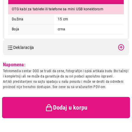
OTG kabl za tablete ili telefone sa mini USB konektorom
Dužina
15 cm
Boja
crna
Deklaracija
Model:
GEMBIRD A-OTG-AFBM-002
Napomena:
Naziv i vrsta robe:
ADAPTER IT/AV
Tehnomedia centar DOO se trudi da cene, fotografije i opisi artikala budu što tačniji
Uvoznik:
GEMBIRD DOO
i kompletniji ali ne može da garantuje da su svi podaci apsolutno ispravni.
Artikli predstavljeni na sajtu spadaju u našu ponudu i može se desiti da određeni
Zemlja porekla:
Kina
proizvod nije trenutno dostupan. Sve cene su sa uračunatim PDV-om.
Prava potrošača:
Zagarantovana sva prava
kupaca po osnovu zakona o
zaštiti potrošača
Dodaj u korpu