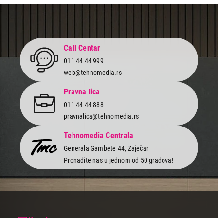
230,00
ADAPTERI IT/AV
GEMBIRD A-OTG-AFBM-002
Call Centar
Proizvod je dodat u korpu.
011 44 44 999
web@tehnomedia.rs
Ukupno u korpi:
0,00
Pravna lica
011 44 44 888
Nastavi kupovinu
pravnalica@tehnomedia.rs
Tehnomedia Centrala
Završi kupovinu
Generala Gambete 44, Zaječar
Pronađite nas u jednom od 50 gradova!