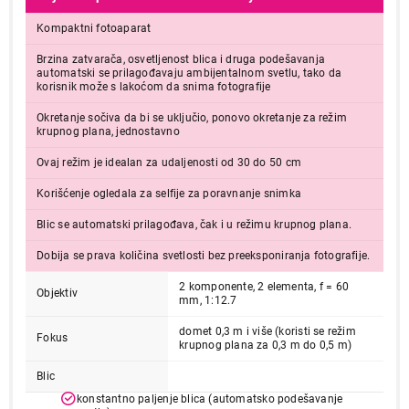
Kompaktni fotoaparat
Brzina zatvarača, osvetljenost blica i druga podešavanja
automatski se prilagođavaju ambijentalnom svetlu, tako da
korisnik može s lakoćom da snima fotografije
Okretanje sočiva da bi se uključio, ponovo okretanje za režim
krupnog plana, jednostavno
Ovaj režim je idealan za udaljenosti od 30 do 50 cm
Korišćenje ogledala za selfije za poravnanje snimka
Blic se automatski prilagođava, čak i u režimu krupnog plana.
Dobija se prava količina svetlosti bez preeksponiranja fotografije.
2 komponente, 2 elementa, f = 60
Objektiv
mm, 1:12.7
domet 0,3 m i više (koristi se režim
Fokus
krupnog plana za 0,3 m do 0,5 m)
Blic
konstantno paljenje blica (automatsko podešavanje