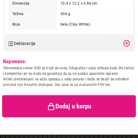
Dimenzije
10.4 x 12.2 x 6.66 cm
Težina
306 g
Boja
bela (Clay White)
Deklaracija
Model:
FUJI INSTAX MINI 12 Clay
Napomena:
White
Tehnomedia centar DOO se trudi da cene, fotografije i opisi artikala budu što tačniji
Naziv i vrsta robe:
FOTOAPARAT
i kompletniji ali ne može da garantuje da su svi podaci apsolutno ispravni.
Uvoznik:
Tehnomedia centar doo
Artikli predstavljeni na sajtu spadaju u našu ponudu i može se desiti da određeni
proizvod nije trenutno dostupan. Sve cene su sa uračunatim PDV-om.
Zemlja porekla:
Tajland
Prava potrošača:
Zagarantovana sva prava
kupaca po osnovu zakona o
zaštiti potrošača
Dodaj u korpu