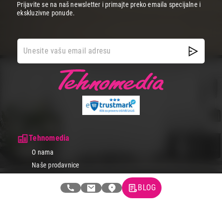
Prijavite se na naš newsletter i primajte preko emaila specijalne i
ekskluzivne ponude.
Tehnomedia
O nama
Naše prodavnice
Kontakt
BLOG
Pravna lica
Pravila privatnosti
Karijera i zaposlenje