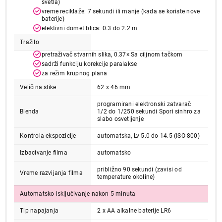
svetla)
vreme reciklaže: 7 sekundi ili manje (kada se koriste nove
baterije)
efektivni domet blica: 0.3 do 2.2 m
Tražilo
pretraživač stvarnih slika, 0.37× Sa ciljnom tačkom
sadrži funkciju korekcije paralakse
za režim krupnog plana
13.999,00
Veličina slike
62 x 46 mm
FOTOAPARATI
FUJI INSTAX MINI 12 Clay White
programirani elektronski zatvarač
Proizvod je dodat u korpu.
Blenda
1/2 do 1/250 sekundi Spori sinhro za
slabo osvetljenje
Ukupno u korpi:
0,00
Kontrola ekspozicije
automatska, Lv 5.0 do 14.5 (ISO 800)
Izbacivanje filma
automatsko
Nastavi kupovinu
približno 90 sekundi (zavisi od
Vreme razvijanja filma
temperature okoline)
Automatsko isključivanje nakon 5 minuta
Završi kupovinu
Tip napajanja
2 x AA alkalne baterije LR6