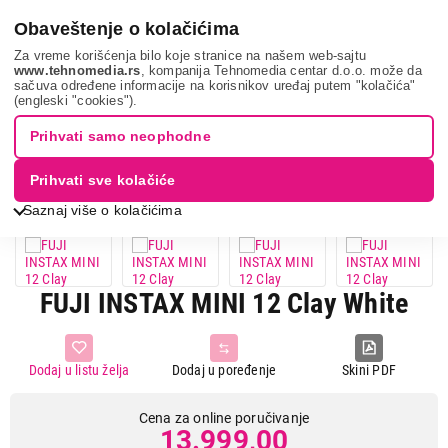
0
Obaveštenje o kolačićima
Za vreme korišćenja bilo koje stranice na našem web-sajtu
www.tehnomedia.rs
, kompanija Tehnomedia centar d.o.o. može da
sačuva određene informacije na korisnikov uređaj putem "kolačića"
Tv, audio, video i foto
Fotoaparati i kamere
Fotoaparati
(engleski "cookies").
Fuji instax min...
Prihvati samo neophodne
Prihvati sve kolačiće
Saznaj više o kolačićima
FUJI INSTAX MINI 12 Clay White
Dodaj u listu želja
Dodaj u poređenje
Skini PDF
Cena za online poručivanje
13.999,00