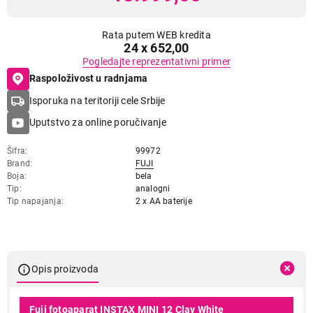
Rata putem WEB kredita
24 x 652,00
Pogledajte reprezentativni primer
Raspoloživost u radnjama
Isporuka na teritoriji cele Srbije
Uputstvo za online poručivanje
Šifra
99972
Brand
FUJI
Boja
bela
Tip
analogni
Tip napajanja
2 x AA baterije
Opis proizvoda
Fuji fotoaparat INSTAX MINI 12 Clay White