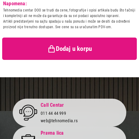
Model:
ELICA LANE B BL MAT/A/52
Napomena:
Završi kupovinu
Naziv i vrsta robe:
ASPIRATOR
Tehnomedia centar DOO se trudi da cene, fotografije i opisi artikala budu što tačniji
Uvoznik:
220-B D.O.O.
i kompletniji ali ne može da garantuje da su svi podaci apsolutno ispravni.
Artikli predstavljeni na sajtu spadaju u našu ponudu i može se desiti da određeni
Zemlja porekla:
Poljska
proizvod nije trenutno dostupan. Sve cene su sa uračunatim PDV-om.
Prava potrošača:
Zagarantovana sva prava
kupaca po osnovu zakona o
zaštiti potrošača
Dodaj u korpu
Call Centar
011 44 44 999
web@tehnomedia.rs
Pravna lica