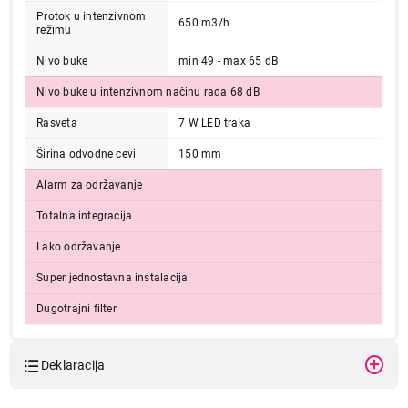
Protok u intenzivnom
650 m3/h
režimu
Nivo buke
min 49 - max 65 dB
Nivo buke u intenzivnom načinu rada 68 dB
Rasveta
7 W LED traka
Širina odvodne cevi
150 mm
Alarm za održavanje
34.999,00
ASPIRATORI
Totalna integracija
ELICA LANE B BL MAT/A/52
Lako održavanje
Proizvod je dodat u korpu.
Super jednostavna instalacija
Ukupno u korpi:
0,00
Dugotrajni filter
Nastavi kupovinu
Deklaracija