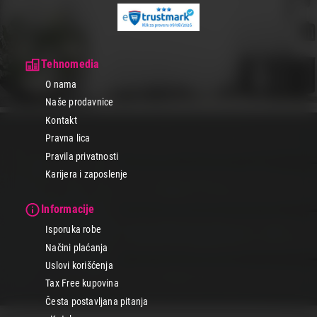
Tehnomedia
O nama
Naše prodavnice
Kontakt
Pravna lica
Pravila privatnosti
Karijera i zaposlenje
Informacije
Isporuka robe
Načini plaćanja
Uslovi korišćenja
Tax Free kupovina
Česta postavljana pitanja