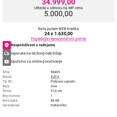
34.999,00
Ušteda u odnosu na MP cenu
5.000,00
Rata putem WEB kredita
24 x 1.630,00
Pogledajte reprezentativni primer
Raspoloživost u radnjama
Isporuka na teritoriji cele Srbije
Uputstvo za online poručivanje
Šifra
98409
Brand
ELICA
Tip BC
Potpuno ugradni
Boja
crna
Širina
51,4 cm
Broj motora
1
Nivo buke
68 dB
Upravljanje
mehaničko