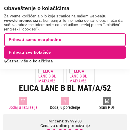
0
Obaveštenje o kolačićima
Za vreme korišćenja bilo koje stranice na našem web-sajtu
www.tehnomedia.rs
, kompanija Tehnomedia centar d.o.o. može da
sačuva određene informacije na korisnikov uređaj putem "kolačića"
Bela tehnika
Aspiratori
Ugradni aspiratori
Elica lane b
(engleski "cookies").
bl...
Prihvati samo neophodne
13%
UŠTEDA.
Prihvati sve kolačiće
Saznaj više o kolačićima
ELICA LANE B BL MAT/A/52
Dodaj u listu želja
Dodaj u poređenje
Skini PDF
MP cena: 39.999,00
Cena za online poručivanje