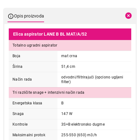
Opis proizvoda
Elica aspirator LANE B BL MAT/A/52
Totalno ugradni aspirator
Boja
mat crna
Širina
51,4 cm
odvodni/filtrirajući (opciono ugljeni
Način rada
filter)
Tri različite snage + intenzivni način rada
Energetska klasa
B
Snaga
147 W
Kontrole
3S+B elektronsko dugme
Maksimalni protok
255-550 (650) m3/h