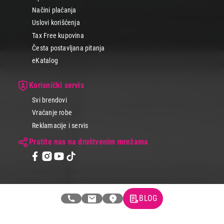
Načini plaćanja
Uslovi korišćenja
Tax Free kupovina
Česta postavljana pitanja
eKatalog
Korisnički servis
Svi brendovi
Vraćanje robe
Reklamacije i servis
Pratite nas na društvenim mrežama
BLOG
© 2026 Tehnomedia centar d.o.o.