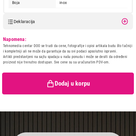
Boja
inox
Deklaracija
Model:
ELECTROLUX E4TB1-6ST
Napomena:
Naziv i vrsta robe:
BLENDER
Tehnomedia centar DOO se trudi da cene, fotografije i opisi artikala budu što tačniji
Uvoznik:
Tehnomedia centar doo
i kompletniji ali ne može da garantuje da su svi podaci apsolutno ispravni.
6.990,00
Artikli predstavljeni na sajtu spadaju u našu ponudu i može se desiti da određeni
BLENDERI
Zemlja porekla:
Kina
ELECTROLUX E4TB1-6ST
proizvod nije trenutno dostupan. Sve cene su sa uračunatim PDV-om.
Prava potrošača:
Zagarantovana sva prava
Proizvod je dodat u korpu.
kupaca po osnovu zakona o
zaštiti potrošača
Dodaj u korpu
Ukupno u korpi:
0,00
Nastavi kupovinu
Završi kupovinu