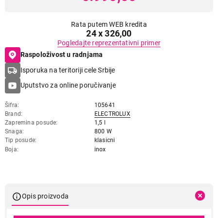
Rata putem WEB kredita
24 x 326,00
Pogledajte reprezentativni primer
Raspoloživost u radnjama
Isporuka na teritoriji cele Srbije
Uputstvo za online poručivanje
Šifra
105641
Brand
ELECTROLUX
Zapremina posude
1,5 l
Snaga
800 W
Tip posude
klasicni
Boja
inox
Opis proizvoda