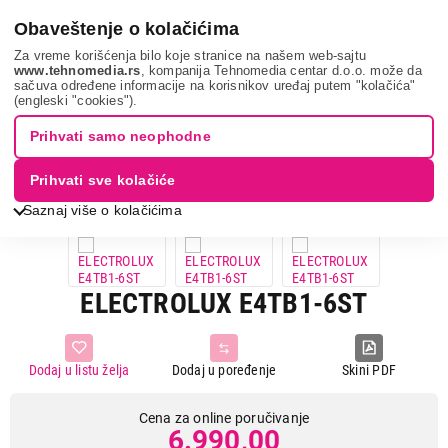
0
Obaveštenje o kolačićima
Za vreme korišćenja bilo koje stranice na našem web-sajtu
www.tehnomedia.rs
, kompanija Tehnomedia centar d.o.o. može da
sačuva određene informacije na korisnikov uređaj putem "kolačića"
Mali kuhinjski aparati
Blenderi
Klasični blenderi
Electrolux
(engleski "cookies").
e4tb...
Prihvati samo neophodne
Prihvati sve kolačiće
Saznaj više o kolačićima
ELECTROLUX E4TB1-6ST
Dodaj u listu želja
Dodaj u poređenje
Skini PDF
Cena za online poručivanje
6.990,00