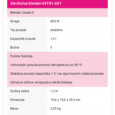
Electrolux blender E4TB1-6ST
Blender Create 4
Snaga
800 W
Tip posude
staklena
Kapacitet posude
1,5 l
Brzine
5
Pulsna funkcija
Vatrostalni posuda podnosi temperaturu do 90 ºC
Staklena posuda kapaciteta 1.5 l sa sigurnosnim zaključavanjem
Odvojiva oštrica omogućava lakše čišćenje
Dužina kabla
1,2 m
Dimenzije
19,6 x 19,5 x 39,5 cm
Masa
2,95 kg