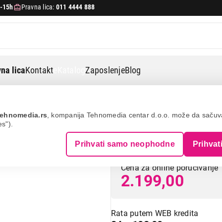
-15h
Pravna lica:
011 4444 888
na lica
Kontakt
eKatalog
Zaposlenje
Blog
rane
Kuhinjske vage
Ecg kv 117 chilli
ehnomedia.rs
, kompanija Tehnomedia centar d.o.o. može da saču
es").
ECG KV 117 Chill
Prihvati samo neophodne
Prihvat
Cena za online poručivanje
2.199,00
Rata putem WEB kredita