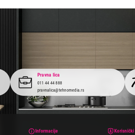
aca po osnovu zakona o zaštiti potrošača
Pravna lica
011 44 44 888
pravnalica@tehnomedia.rs
Informacije
Korisnički