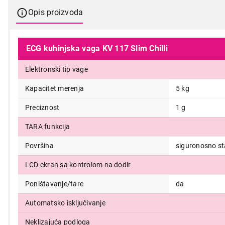
Opis proizvoda
ECG kuhinjska vaga KV 117 Slim Chilli
Elektronski tip vage
Kapacitet merenja
5 kg
Preciznost
1 g
TARA funkcija
Površina
siguronosno s
LCD ekran sa kontrolom na dodir
2.199,00
Poništavanje/tare
da
Automatsko isključivanje
Neklizajuća podloga