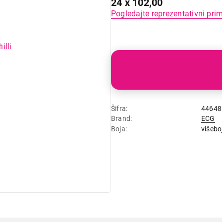
24 x 102,00
Pogledajte reprezentativni pri
Šifra
44648
Brand
ECG
Boja
višebo