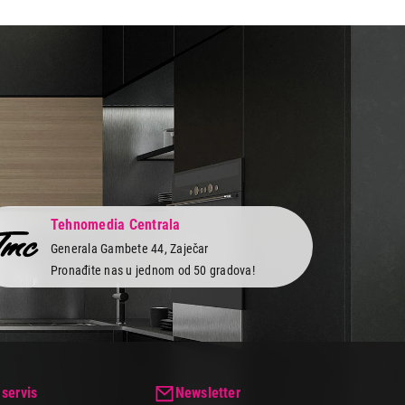
Tehnomedia Centrala
Generala Gambete 44, Zaječar
Pronađite nas u jednom od 50 gradova!
 servis
Newsletter