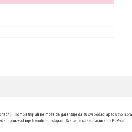
Ukupno u korpi:
0,00
Nastavi kupovinu
Završi
 tačniji i kompletniji ali ne može da garantuje da su svi podaci apsolutno ispra
dređeni proizvod nije trenutno dostupan. Sve cene su sa uračunatim PDV-om.