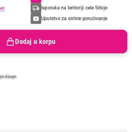
Isporuka na teritoriji cele Srbije
mer
Uputstvo za online poručivanje
Dodaj u korpu
jni dizajn