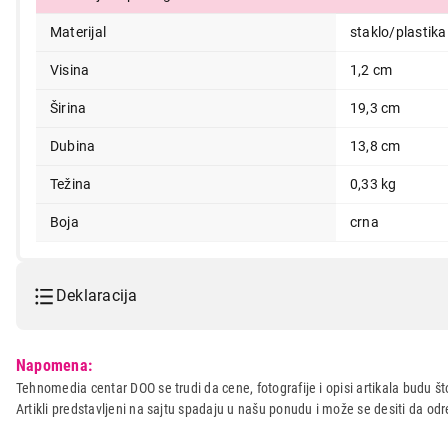
Materijal
staklo/plastika
Visina
1,2 cm
Širina
19,3 cm
Dubina
13,8 cm
Težina
0,33 kg
Boja
crna
Deklaracija
Model:
ECG KV 117 Chilli
Napomena:
Naziv i vrsta robe:
KUHINJSKA VAGA
Tehnomedia centar DOO se trudi da cene, fotografije i opisi artikala budu što
Artikli predstavljeni na sajtu spadaju u našu ponudu i može se desiti da o
Uvoznik:
Josipovic doo
Zemlja porekla:
Kina