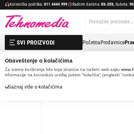
Korisnička podrška:
011 4444 999
Radnim danima:
8h-20h
, Subota:
9h
SVI PROIZVODI
Početna
Prodavnice
Prav
Obaveštenje o kolačićima
Mali kuhinjski aparati
Aparati za pripremu i čuvanje h
Za vreme korišćenja bilo koje stranice na našem web-sajtu
www.t
informacije na korisnikov uređaj putem "kolačića" (engleski "cooki
Bela tehnika
Saznaj više o kolačićima
TV, audio, video i foto
IT & Gaming
Mobilni telefoni i tableti
Mali kućni aparati