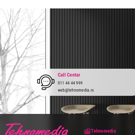
Prava potrošača:
Zagarantovana sva prava kup
Call Centar
011 44 44 999
web@tehnomedia.rs
Tehnomedia