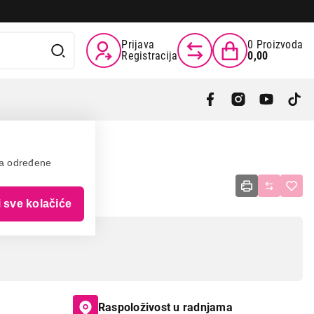
Prijava
0
Proizvoda
Registracija
0,00
va određene
i
i sve kolačiće
Raspoloživost u radnjama