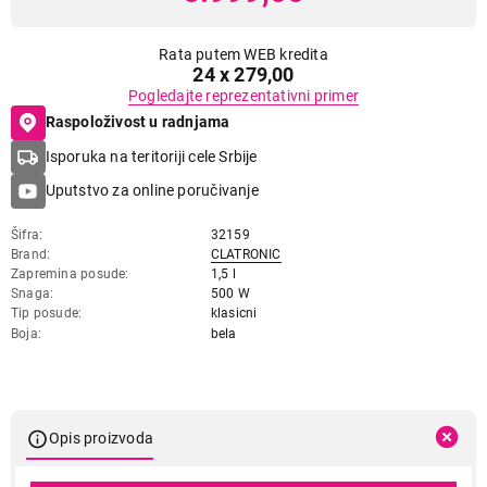
Rata putem WEB kredita
24 x 279,00
Pogledajte reprezentativni primer
Raspoloživost u radnjama
Isporuka na teritoriji cele Srbije
Uputstvo za online poručivanje
Šifra
32159
Brand
CLATRONIC
Zapremina posude
1,5 l
Snaga
500 W
Tip posude
klasicni
Boja
bela
Opis proizvoda