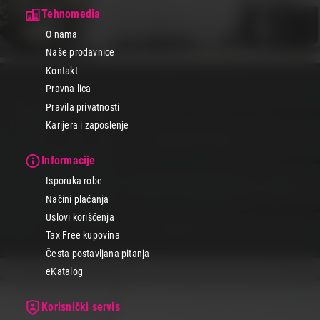
Tehnomedia
O nama
Naše prodavnice
Kontakt
Pravna lica
Pravila privatnosti
Karijera i zaposlenje
Informacije
Isporuka robe
Načini plaćanja
Uslovi korišćenja
Tax Free kupovina
Česta postavljana pitanja
eKatalog
Korisnički servis