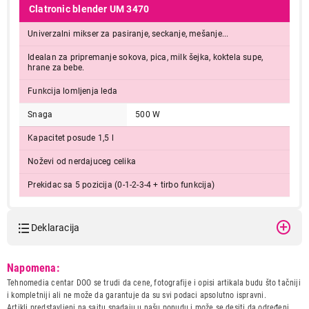
Clatronic blender UM 3470
Univerzalni mikser za pasiranje, seckanje, mešanje...
Idealan za pripremanje sokova, pica, milk šejka, koktela supe,
hrane za bebe.
Funkcija lomljenja leda
Snaga
500 W
Kapacitet posude 1,5 l
Noževi od nerdajuceg celika
Prekidac sa 5 pozicija (0-1-2-3-4 + tirbo funkcija)
Deklaracija
Model:
CLATRONIC UM 3470
Napomena:
Naziv i vrsta robe:
BLENDER
Tehnomedia centar DOO se trudi da cene, fotografije i opisi artikala budu što tačniji
Uvoznik:
CTC - UNIT d.o.o.
i kompletniji ali ne može da garantuje da su svi podaci apsolutno ispravni.
Artikli predstavljeni na sajtu spadaju u našu ponudu i može se desiti da određeni