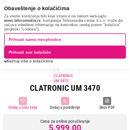
0
Obaveštenje o kolačićima
Za vreme korišćenja bilo koje stranice na našem web-sajtu
www.tehnomedia.rs
, kompanija Tehnomedia centar d.o.o. može da
sačuva određene informacije na korisnikov uređaj putem "kolačića"
Mali kuhinjski aparati
Blenderi
Klasični blenderi
Clatronic
(engleski "cookies").
um 34...
Prihvati samo neophodne
Prihvati sve kolačiće
Saznaj više o kolačićima
CLATRONIC UM 3470
Dodaj u listu želja
Dodaj u poređenje
Skini PDF
Cena za online poručivanje
5.999,00