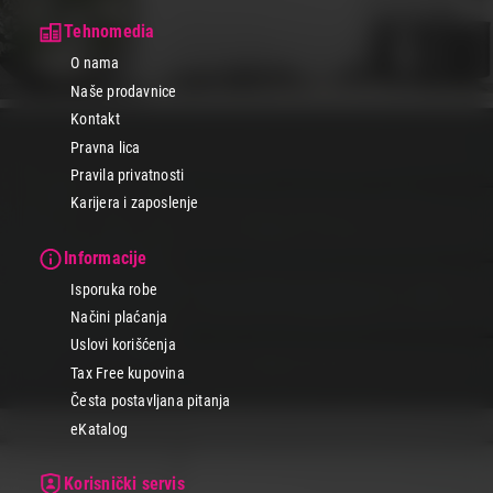
Tehnomedia
O nama
Naše prodavnice
Kontakt
Pravna lica
Pravila privatnosti
Karijera i zaposlenje
Informacije
Isporuka robe
Načini plaćanja
Uslovi korišćenja
Tax Free kupovina
Česta postavljana pitanja
eKatalog
Korisnički servis