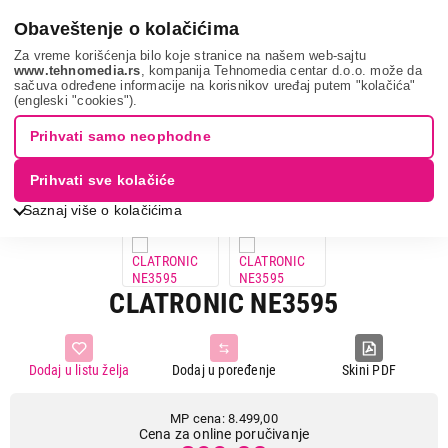
0
Obaveštenje o kolačićima
Za vreme korišćenja bilo koje stranice na našem web-sajtu
www.tehnomedia.rs
, kompanija Tehnomedia centar d.o.o. može da
sačuva određene informacije na korisnikov uređaj putem "kolačića"
Nega tela, lepota i zdravlje
Muška nega
Mašinice za šišanje i
(engleski "cookies").
trimeri
Clatronic ne359...
Prihvati samo neophodne
89%
UŠTEDA.
Prihvati sve kolačiće
Saznaj više o kolačićima
CLATRONIC NE3595
Dodaj u listu želja
Dodaj u poređenje
Skini PDF
MP cena: 8.499,00
Cena za online poručivanje