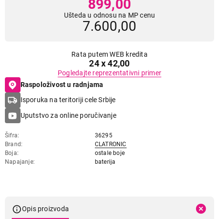
899,00
Ušteda u odnosu na MP cenu
7.600,00
Rata putem WEB kredita
24 x 42,00
Pogledajte reprezentativni primer
Raspoloživost u radnjama
Isporuka na teritoriji cele Srbije
Uputstvo za online poručivanje
Šifra
36295
Brand
CLATRONIC
Boja
ostale boje
Napajanje
baterija
Opis proizvoda