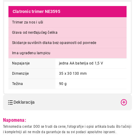
Clatronic trimer NE3595
Trimer za nos i uši
Glava od nerđajućeg čelika
Skidanje suvišnih dlaka bez opasnosti od povrede
Ima ugrađenu lampicu
Napajanje
jedna AA baterija od 1,5 V
Dimenzije
35 x 30 130 mm
Težina
90 g
Deklaracija
Model:
CLATRONIC NE3595
Napomena:
Naziv i vrsta robe:
TRIMER
Tehnomedia centar DOO se trudi da cene, fotografije i opisi artikala budu što tačniji
Uvoznik:
CTC - UNIT d.o.o.
i kompletniji ali ne može da garantuje da su svi podaci apsolutno ispravni.