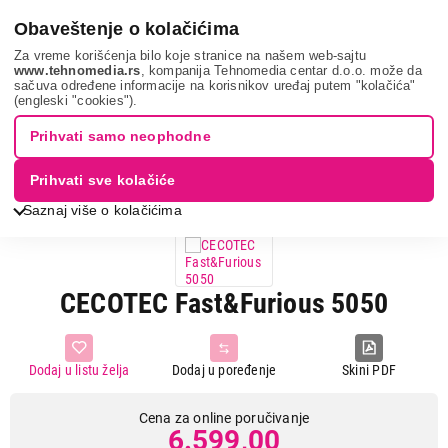
0
Obaveštenje o kolačićima
Za vreme korišćenja bilo koje stranice na našem web-sajtu
www.tehnomedia.rs
, kompanija Tehnomedia centar d.o.o. može da
sačuva određene informacije na korisnikov uređaj putem "kolačića"
Mali kućni aparati
Pegle
Klasične pegle na paru
Cecotec
(engleski "cookies").
fast&fu...
Prihvati samo neophodne
Prihvati sve kolačiće
Saznaj više o kolačićima
CECOTEC Fast&Furious 5050
Dodaj u listu želja
Dodaj u poređenje
Skini PDF
Cena za online poručivanje
6.599,00