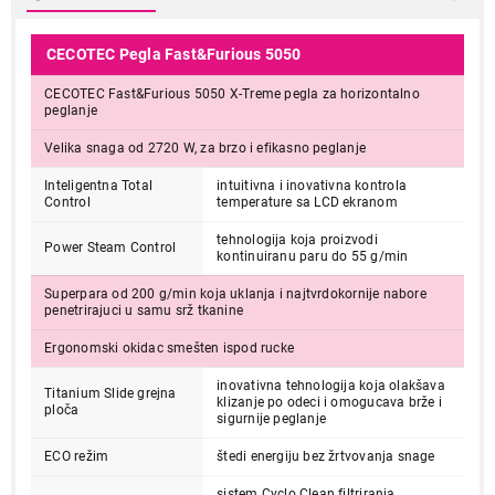
CECOTEC Pegla Fast&Furious 5050
CECOTEC Fast&Furious 5050 X-Treme pegla za horizontalno
peglanje
Velika snaga od 2720 W, za brzo i efikasno peglanje
Inteligentna Total
intuitivna i inovativna kontrola
Control
temperature sa LCD ekranom
tehnologija koja proizvodi
Power Steam Control
kontinuiranu paru do 55 g/min
Superpara od 200 g/min koja uklanja i najtvrdokornije nabore
penetrirajuci u samu srž tkanine
Ergonomski okidac smešten ispod rucke
inovativna tehnologija koja olakšava
Titanium Slide grejna
klizanje po odeci i omogucava brže i
ploča
sigurnije peglanje
ECO režim
štedi energiju bez žrtvovanja snage
sistem Cyclo Clean filtriranja