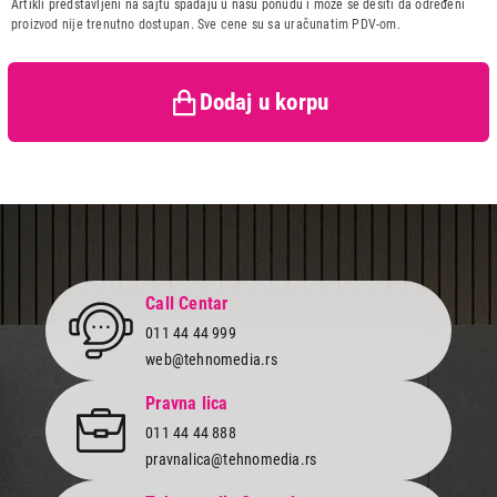
Artikli predstavljeni na sajtu spadaju u našu ponudu i može se desiti da određeni
Zemlja porekla:
KINA
proizvod nije trenutno dostupan. Sve cene su sa uračunatim PDV-om.
Prava potrošača:
Zagarantovana sva prava
kupaca po osnovu zakona o
zaštiti potrošača
Dodaj u korpu
Call Centar
011 44 44 999
web@tehnomedia.rs
Pravna lica
011 44 44 888
pravnalica@tehnomedia.rs