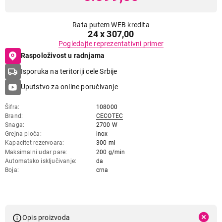
Rata putem WEB kredita
24 x 307,00
Pogledajte reprezentativni primer
Raspoloživost u radnjama
Isporuka na teritoriji cele Srbije
Uputstvo za online poručivanje
Šifra
108000
Brand
CECOTEC
Snaga
2700 W
Grejna ploča
inox
Kapacitet rezervoara
300 ml
Maksimalni udar pare
200 g/min
Automatsko isključivanje
da
Boja
crna
Opis proizvoda