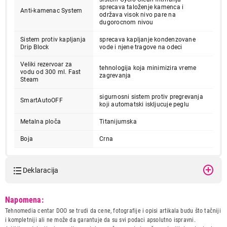
sprecava taloženje kamenca i
Anti-kamenac System
održava visok nivo pare na
dugorocnom nivou
Sistem protiv kapljanja
sprecava kapljanje kondenzovane
Drip Block
vode i njene tragove na odeci
Veliki rezervoar za
tehnologija koja minimizira vreme
vodu od 300 ml. Fast
zagrevanja
Steam
6.599,00
sigurnosni sistem protiv pregrevanja
SmartAutoOFF
koji automatski iskljucuje peglu
PEGLE
CECOTEC Fast&Furious 5050
Metalna ploča
Titanijumska
Proizvod je dodat u korpu.
Boja
Crna
Ukupno u korpi:
0,00
Deklaracija
Nastavi kupovinu
Model:
CECOTEC Fast&Furious 5050
Napomena:
Naziv i vrsta robe:
PEGLA
Tehnomedia centar DOO se trudi da cene, fotografije i opisi artikala budu što tačniji
Uvoznik:
REPRO MARKET doo
i kompletniji ali ne može da garantuje da su svi podaci apsolutno ispravni.
Završi kupovinu