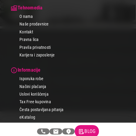
Tehnomedia
O nama
Naše prodavnice
Kontakt
Pravna lica
Pravila privatnosti
Karijera i zaposlenje
Informacije
Isporuka robe
Načini plaćanja
Uslovi korišćenja
Tax Free kupovina
Česta postavljana pitanja
eKatalog
BLOG
Korisnički servis