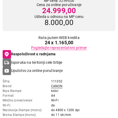
MP cena: 32.999,00
Cena za online poručivanje
24.999,00
Ušteda u odnosu na MP cenu
8.000,00
Rata putem WEB kredita
24 x 1.165,00
Pogledajte reprezentativni primer
Raspoloživost u radnjama
Isporuka na teritoriji cele Srbije
Uputstvo za online poručivanje
Šifra
111352
Brand
CANON
Boja štampe
kolor
Format
A4
Mrežno povezivanje
Wi-Fi
Wi-Fi
da
Rezolucija štampe (mono)
do 4800 x 1200 dpi
Brzina štampe (mono)
do 11 str/min