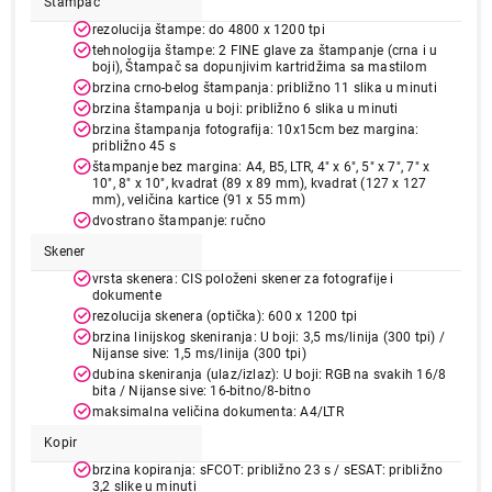
Štampač
rezolucija štampe: do 4800 x 1200 tpi
tehnologija štampe: 2 FINE glave za štampanje (crna i u
boji), Štampač sa dopunjivim kartridžima sa mastilom
brzina crno-belog štampanja: približno 11 slika u minuti
brzina štampanja u boji: približno 6 slika u minuti
brzina štampanja fotografija: 10x15cm bez margina:
približno 45 s
štampanje bez margina: A4, B5, LTR, 4" x 6", 5" x 7", 7" x
10", 8" x 10", kvadrat (89 x 89 mm), kvadrat (127 x 127
mm), veličina kartice (91 x 55 mm)
dvostrano štampanje: ručno
Skener
24.999,00
ŠTAMPAČI
vrsta skenera: CIS položeni skener za fotografije i
Canon G3470 EUM/EMB color inkjet CISS
dokumente
rezolucija skenera (optička): 600 x 1200 tpi
Proizvod je dodat u korpu.
brzina linijskog skeniranja: U boji: 3,5 ms/linija (300 tpi) /
Nijanse sive: 1,5 ms/linija (300 tpi)
dubina skeniranja (ulaz/izlaz): U boji: RGB na svakih 16/8
Ukupno u korpi:
0,00
bita / Nijanse sive: 16-bitno/8-bitno
maksimalna veličina dokumenta: A4/LTR
Kopir
Nastavi kupovinu
brzina kopiranja: sFCOT: približno 23 s / sESAT: približno
3,2 slike u minuti