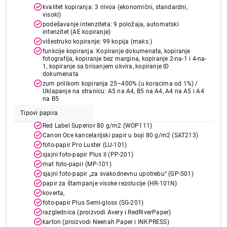
kvalitet kopiranja: 3 nivoa (ekonomični, standardni,
visoki)
Završi kupovinu
podešavanje intenziteta: 9 položaja, automatski
intenzitet (AE kopiranje)
višestruko kopiranje: 99 kopija (maks.)
funkcije kopiranja: Kopiranje dokumenata, kopiranje
fotografija, kopiranje bez margina, kopiranje 2-na-1 i 4-na-
1, kopiranje sa brisanjem okvira, kopiranje ID
dokumenata
zum prilikom kopiranja 25–400% (u koracima od 1%) /
Uklapanje na stranicu: A5 na A4, B5 na A4, A4 na A5 i A4
na B5
Tipovi papira
Red Label Superior 80 g/m2 (WOP111)
Canon Oce kancelarijski papir u boji 80 g/m2 (SAT213)
foto-papir Pro Luster (LU-101)
sjajni foto-papir Plus II (PP-201)
mat foto-papir (MP-101)
sjajni foto-papir „za svakodnevnu upotrebu“ (GP-501)
papir za štampanje visoke rezolucije (HR-101N)
koverta,
foto-papir Plus Semi-gloss (SG-201)
razglednica (proizvodi Avery i RedRiverPaper)
karton (proizvodi Neenah Paper i INKPRESS)