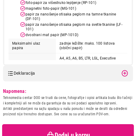
foto-papir za višestruko lepljenje (RP-101)
magnetni foto-papir (MG-101)
papir za nanošenje otisaka peglom na tamne tkanine
(DF-101)
papir za nanošenje otisaka peglom na svetle tkanine (LF-
101)
dvostrani mat papir (MP-101D)
Maksimalni ulaz
zadnje ležište: maks. 100 listova
papira
(obični papir)
A4, A5, A6, B5, LTR, LGL, Executive
(184,2 x 266,7 mm), Legal (215 x 345
mm), 4" x 6", 5" x 7", 7" x 10", 8" x 10",
koverte DL, koverte COM10, koverte
Deklaracija
Veličine papira
C5, kvadrat (89 x 89 mm), kvadrat
(127 x 127 mm), veličina kartice (91 x
55 mm) [Prilagođena veličina] širina
Model:
Canon G3470 EUM/EMB
55–216 mm, dužina 89–1.200 mm
Napomena:
color inkjet CISS
Tehnomedia centar DOO se trudi da cene, fotografije i opisi artikala budu što tačniji
Naziv i vrsta robe:
ŠTAMPAČ
Težina papira
i kompletniji ali ne može da garantuje da su svi podaci apsolutno ispravni.
Uvoznik:
PC Centar
obični papir: 64–105 g/m2
Artikli predstavljeni na sajtu spadaju u našu ponudu i može se desiti da određeni
Canon specijalizovani papir: maks. težina papira:
proizvod nije trenutno dostupan. Sve cene su sa uračunatim PDV-om.
Zemlja porekla:
Vijetnam
približno 265 g/m2 (foto-papir Plus Glossy II PP-201)
Prava potrošača:
Zagarantovana sva prava
Standardni kartridži sa
kupaca po osnovu zakona o
mastilom
zaštiti potrošača
Dodaj u korpu