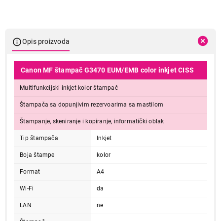
Opis proizvoda
Canon MF štampač G3470 EUM/EMB color inkjet CISS
Multifunkcijski inkjet kolor štampač
Štampača sa dopunjivim rezervoarima sa mastilom
Štampanje, skeniranje i kopiranje, informatički oblak
Tip štampača
Inkjet
Boja štampe
kolor
Format
A4
Wi-Fi
da
LAN
ne