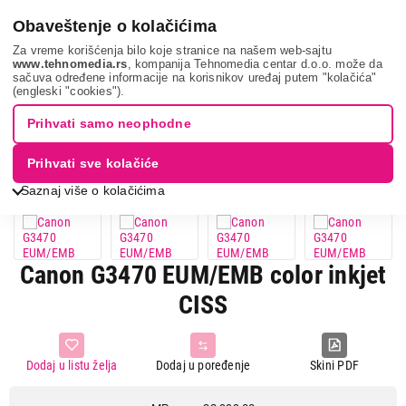
0
Obaveštenje o kolačićima
Za vreme korišćenja bilo koje stranice na našem web-sajtu
www.tehnomedia.rs
, kompanija Tehnomedia centar d.o.o. može da
sačuva određene informacije na korisnikov uređaj putem "kolačića"
It & gaming
Štampači
Multifunkcijski štampači
Canon
(engleski "cookies").
g3470 eum...
Prihvati samo neophodne
24%
UŠTEDA.
Prihvati sve kolačiće
Saznaj više o kolačićima
Canon G3470 EUM/EMB color inkjet
CISS
Dodaj u listu želja
Dodaj u poređenje
Skini PDF